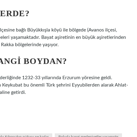
LERDE?
lçesine bağlı Büyükkışla köyü ile bölgede (Avanos ilçesi,
leleri yaşamaktadır. Bayat aşiretinin en büyük aşiretlerinden
ve Rakka bölgelerinde yaşıyor.
ANGI BOYDAN?
erliğinde 1232-33 yıllarında Erzurum yöresine geldi.
in Keykubat bu önemli Türk şehrini Eyyubilerden alarak Ahlat-
line getirdi.
lu Kıbrısçıkın nüfusu ne kadar
Boluda hangi medeniyetler yaşamıştır