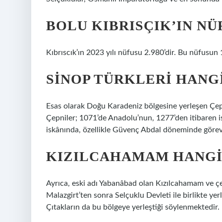
BOLU KIBRISÇIK’IN NÜ
Kıbrıscık’ın 2023 yılı nüfusu 2.980’dir. Bu nüfusun 
SINOP TÜRKLERI HANG
Esas olarak Doğu Karadeniz bölgesine yerleşen Çepn
Çepniler; 1071’de Anadolu’nun, 1277’den itibaren i
iskânında, özellikle Güvenç Abdal döneminde görevl
KIZILCAHAMAM HANGI
Ayrıca, eski adı Yabanâbad olan Kızılcahamam ve çe
Malazgirt’ten sonra Selçuklu Devleti ile birlikte yerl
Çıtakların da bu bölgeye yerleştiği söylenmektedir.