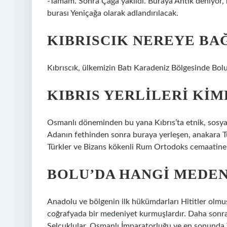
-Tamam. Sonra Çağa yakıldı. Buraya Antik deniyor
burası Yeniçağa olarak adlandırılacak.
KIBRISCIK NEREYE BA
Kıbrıscık, ülkemizin Batı Karadeniz Bölgesinde Bolu 
KIBRIS YERLILERI KIM
Osmanlı döneminden bu yana Kıbrıs’ta etnik, sosyal 
Adanın fethinden sonra buraya yerleşen, anakara Tür
Türkler ve Bizans kökenli Rum Ortodoks cemaatine
BOLU’DA HANGI MEDEN
Anadolu ve bölgenin ilk hükümdarları Hititler olmu
coğrafyada bir medeniyet kurmuşlardır. Daha sonra 
Selçuklular, Osmanlı İmparatorluğu ve en sonunda T