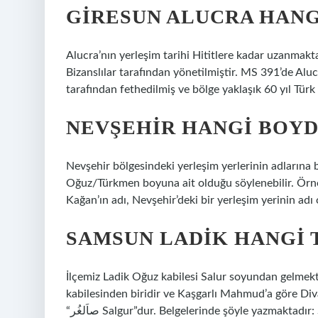
GIRESUN ALUCRA HAN
Alucra’nın yerleşim tarihi Hititlere kadar uzanmakta
Bizanslılar tarafından yönetilmiştir. MS 391’de Alu
tarafından fethedilmiş ve bölge yaklaşık 60 yıl Türk
NEVŞEHIR HANGI BOY
Nevşehir bölgesindeki yerleşim yerlerinin adlarına 
Oğuz/Türkmen boyuna ait olduğu söylenebilir. Örn
Kağan’ın adı, Nevşehir’deki bir yerleşim yerinin ad
SAMSUN LADIK HANGI 
İlçemiz Ladik Oğuz kabilesi Salur soyundan gelmekt
kabilesinden biridir ve Kaşgarlı Mahmud’a göre Divan
“صاَلغُر Salgur”dur. Belgelerinde şöyle yazmaktad