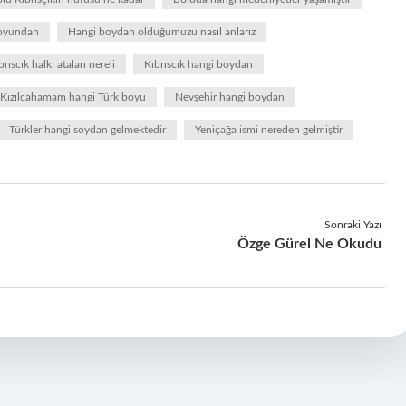
boyundan
Hangi boydan olduğumuzu nasıl anlarız
brıscık halkı ataları nereli
Kıbrıscık hangi boydan
Kızılcahamam hangi Türk boyu
Nevşehir hangi boydan
Türkler hangi soydan gelmektedir
Yeniçağa ismi nereden gelmiştir
Sonraki Yazı
Özge Gürel Ne Okudu