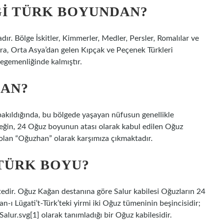
GI TÜRK BOYUNDAN?
dır. Bölge İskitler, Kimmerler, Medler, Persler, Romalılar ve
cra, Orta Asya’dan gelen Kıpçak ve Peçenek Türkleri
 egemenliğinde kalmıştır.
DAN?
bakıldığında, bu bölgede yaşayan nüfusun genellikle
eğin, 24 Oğuz boyunun atası olarak kabul edilen Oğuz
ı olan “Oğuzhan” olarak karşımıza çıkmaktadır.
TÜRK BOYU?
edir. Oğuz Kağan destanına göre Salur kabilesi Oğuzların 24
-ı Lügati’t-Türk’teki yirmi iki Oğuz tümeninin beşincisidir;
ır: Salur.svg[1] olarak tanımladığı bir Oğuz kabilesidir.