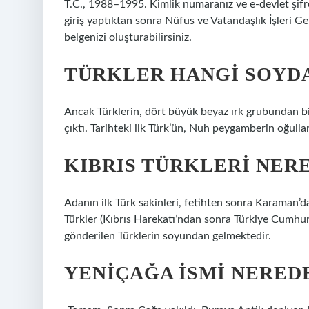
T.C., 1988–1995. Kimlik numaranız ve e-devlet şifr
giriş yaptıktan sonra Nüfus ve Vatandaşlık İşleri G
belgenizi oluşturabilirsiniz.
TÜRKLER HANGI SOYD
Ancak Türklerin, dört büyük beyaz ırk grubundan b
çıktı. Tarihteki ilk Türk’ün, Nuh peygamberin oğullar
KIBRIS TÜRKLERI NER
Adanın ilk Türk sakinleri, fetihten sonra Karaman’
Türkler (Kıbrıs Harekatı’ndan sonra Türkiye Cumhur
gönderilen Türklerin soyundan gelmektedir.
YENIÇAĞA ISMI NERED