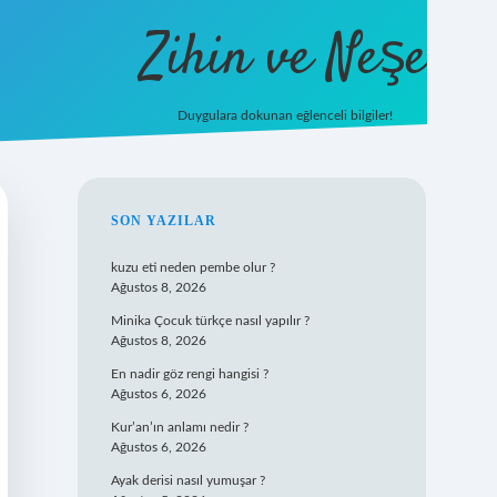
Zihin ve Neşe
Duygulara dokunan eğlenceli bilgiler!
hiltonbet giriş
SIDEBAR
SON YAZILAR
kuzu eti neden pembe olur ?
Ağustos 8, 2026
Minika Çocuk türkçe nasıl yapılır ?
Ağustos 8, 2026
En nadir göz rengi hangisi ?
Ağustos 6, 2026
Kur’an’ın anlamı nedir ?
Ağustos 6, 2026
Ayak derisi nasıl yumuşar ?