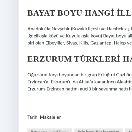
BAYAT BOYU HANGI IL
Anadolu’da Nevşehir (Kozaklı ilçesi) ve Hacıbektaş i
İğdelikışla köyü ve Kuyulukışla köyü) Bayat boyu ai
biri olan Elbeyliler, Sivas, Kilis, Gaziantep, Halep 
ERZURUM TÜRKLERI H
Oğuzların Kayı boyundan bir grup Ertuğrul Gazi önd
Erzincan’a, Erzurum’u da Ahlat’a kadar inen Alaatt
Erzurum-Erzincan hattını güçlü bir savunma hattı ha
Tarih:
Makaleler
Bayat boyu hangi illerde
Bolu hangi Türk boyundan
Bo