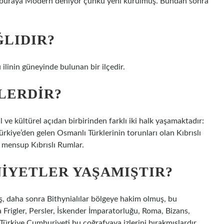
, buraya Modern deniyor çünkü yeni kurulmuş. Bundan sonra
ĞLIDIR?
ilinin güneyinde bulunan bir ilçedir.
LERDIR?
ve kültürel açıdan birbirinden farklı iki halk yaşamaktadır:
kiye’den gelen Osmanlı Türklerinin torunları olan Kıbrıslı
 mensup Kıbrıslı Rumlar.
IYETLER YAŞAMIŞTIR?
ş, daha sonra Bithynialılar bölgeye hakim olmuş, bu
Frigler, Persler, İskender İmparatorluğu, Roma, Bizans,
ürkiye Cumhuriyeti bu coğrafyaya izlerini bırakmışlardır.