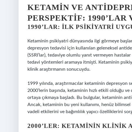
KETAMIN VE ANTIDEPR
PERSPEKTIF: 1990’LAR
1990’LAR: İLK PSIKIYATRI U
Ketaminin psikiyatri dünyasında ilgi görmeye başl
depresyon tedavisi için kullanılan geleneksel antidep
(SSRI’lar), tedaviye olumlu yanıt vermeyen hastalar 
tedavi yöntemleri aramaya itmişti. Ketaminin psikiy
klinik araştırmanın sonucuydu.
1999 yılında, araştırmacılar ketaminin depresyon se
2000’lerin başında, ketaminin hızlı etkili olduğu ve
ortaya çıkmaya başladı. Bu bulgular, ketaminin anti
Ancak, ketaminin bu yeni kullanımı, henüz bilimse
vadeli etkilerini ve bağımlılık yapıcı özelliklerini so
2000’LER: KETAMININ KLINI