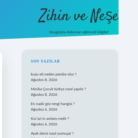
Zihin ve Neşe
Duygulara dokunan eğlenceli bilgiler!
hiltonbet giriş
SIDEBAR
SON YAZILAR
kuzu eti neden pembe olur ?
Ağustos 8, 2026
Minika Çocuk türkçe nasıl yapılır ?
Ağustos 8, 2026
En nadir göz rengi hangisi ?
Ağustos 6, 2026
Kur’an’ın anlamı nedir ?
Ağustos 6, 2026
Ayak derisi nasıl yumuşar ?