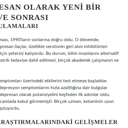
ESAN OLARAK YENI BIR
 VE SONRASI
YGULAMALARI
aması, 1990’ların sonlarına doğru oldu. O dönemde,
resan ilaçlar, özellikle serotonin geri alım inhibitörleri
için yetersiz kalıyordu. Bu durum, bilim insanlarını alternatif
atrik tedaviye dahil edilmesi, birçok akademik çalışmanın ve
mptomları üzerindeki etkilerini test etmeye başladılar.
 depresyon semptomlarını hızla azalttığına dair bulgular
depresan olarak potansiyelini keşfeden ilk adımlar oldu.
l camiada kabul görmemişti. Birçok uzman, ketaminin uzun
rguluyordu.
K ARAŞTIRMALARINDAKI GELIŞMELER