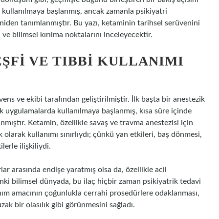
ak kullanılmaya başlanmış, ancak zamanla psikiyatri
iden tanımlanmıştır. Bu yazı, ketaminin tarihsel serüvenini
e bilimsel kırılma noktalarını inceleyecektir.
ŞFI VE TIBBI KULLANIMI
ns ve ekibi tarafından geliştirilmiştir. İlk başta bir anestezik
nik uygulamalarda kullanılmaya başlanmış, kısa süre içinde
anmıştır. Ketamin, özellikle savaş ve travma anestezisi için
k olarak kullanımı sınırlıydı; çünkü yan etkileri, baş dönmesi,
erle ilişkiliydi.
ar arasında endişe yaratmış olsa da, özellikle acil
ki bilimsel dünyada, bu ilaç hiçbir zaman psikiyatrik tedavi
anım amacının çoğunlukla cerrahi prosedürlere odaklanması,
ak bir olasılık gibi görünmesini sağladı.