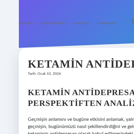
Anasayfa
Gizlilik Politikası
Yasal Uyarı
Hakkımızda
KETAMIN ANTIDE
Tarih: Ocak 10, 2026
KETAMIN ANTIDEPRESA
PERSPEKTIFTEN ANALI
Geçmişin anlamını ve bugüne etkisini anlamak, yalnı
geçmişin, bugünümüzü nasıl şekillendirdiğini ve gel
ketaminin antidepresan olarak kabul edilmesindeki 