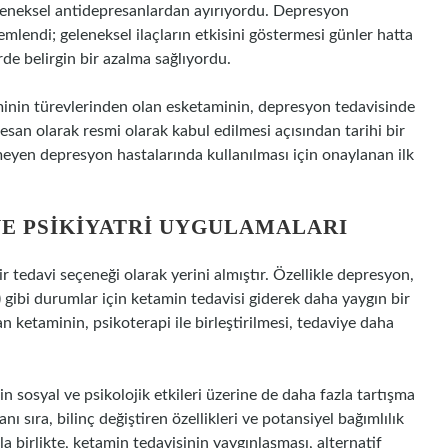
eleneksel antidepresanlardan ayırıyordu. Depresyon
emlendi; geleneksel ilaçların etkisini göstermesi günler hatta
erde belirgin bir azalma sağlıyordu.
minin türevlerinden olan esketaminin, depresyon tedavisinde
esan olarak resmi olarak kabul edilmesi açısından tarihi bir
meyen depresyon hastalarında kullanılması için onaylanan ilk
 VE PSIKIYATRI UYGULAMALARI
 tedavi seçeneği olarak yerini almıştır. Özellikle depresyon,
gibi durumlar için ketamin tedavisi giderek daha yaygın bir
n ketaminin, psikoterapi ile birleştirilmesi, tedaviye daha
n sosyal ve psikolojik etkileri üzerine de daha fazla tartışma
ı sıra, bilinç değiştiren özellikleri ve potansiyel bağımlılık
 birlikte, ketamin tedavisinin yaygınlaşması, alternatif