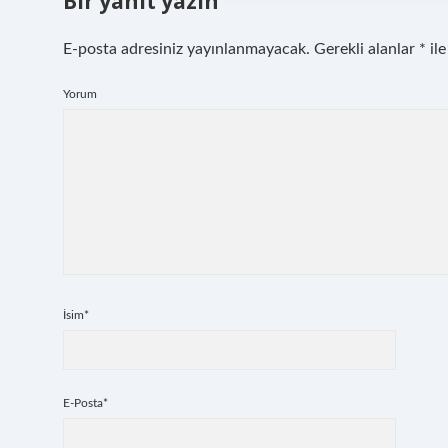
Bir yanıt yazın
E-posta adresiniz yayınlanmayacak.
Gerekli alanlar
*
ile
Yorum
İsim*
E-Posta*