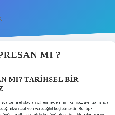
PRESAN MI ?
N MI? TARIHSEL BIR
Z
zca tarihsel olayları öğrenmekle sınırlı kalmaz; aynı zamanda
eceğimize nasıl yön vereceğini keşfetmektir. Bu, tıpkı
dönüşüm gibi, geçmişle bugünü birleştiren bir bakış açısını