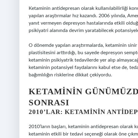
Ketaminin antidepresan olarak kullanılabilirliği kon
yapılan araştırmalar hız kazandı. 2006 yılında, Ame
yanıt vermeyen depresyon hastalarında etkili olduğ
psikiyatri alanında devrim yaratabilecek potansiye
O dönemde yapılan araştırmalarda, ketaminin sinir h
plastisitesini arttırdığı, bu sayede depresyon sempt
ketaminin psikiyatrik tedavilerde yer alıp almayaca
ketaminin potansiyel faydalarını kabul etse de, teda
bağımlılığın risklerine dikkat çekiyordu.
KETAMININ GÜNÜMÜZDEK
SONRASI
2010’LAR: KETAMININ ANTIDE
2010’ların başları, ketaminin antidepresan olarak k
ketaminin etkili bir tedavi seçeneği olarak öne çıkm