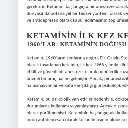
gerektirir. Ketamin, başlangıçta bir anestezik olar
dünyasında potansiyel bir tedavi yöntemi olarak yen
ve antidepresan olarak kabul edilmesinin toplumsal v
KETAMININ İLK KEZ KE
1960’LAR: KETAMININ DOĞUŞU
Ketamin, 1960’ların sonlarına doğru, Dr. Calvin Steve
olarak tasarlanan ketamin, ilk kez 1965 yılında kli
etkili ve güvenli bir anestezik olarak popülerlik kaz
önemli bir araç haline gelmiştir. Ancak, bir anestezi
halüsinasyonlar ve kafa karışıklığı gibi psikolojik etkil
Ketamin, bu psikolojik yan etkiler nedeniyle, doktorl
durumlarda kullanımı yaygınlaşmıştı. Ancak o zaman
olarak görülmemişti. Ketaminin başlangıçtaki kull
onun antidepresan olarak kullanılmasının oldukça uz