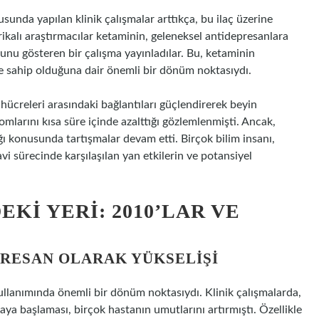
usunda yapılan klinik çalışmalar arttıkça, bu ilaç üzerine
rikalı araştırmacılar ketaminin, geleneksel antidepresanlara
unu gösteren bir çalışma yayınladılar. Bu, ketaminin
le sahip olduğuna dair önemli bir dönüm noktasıydı.
ücreleri arasındaki bağlantıları güçlendirerek beyin
omlarını kısa süre içinde azalttığı gözlemlenmişti. Ancak,
ğı konusunda tartışmalar devam etti. Birçok bilim insanı,
vi sürecinde karşılaşılan yan etkilerin ve potansiyel
I YERI: 2010’LAR VE
PRESAN OLARAK YÜKSELIŞI
ullanımında önemli bir dönüm noktasıydı. Klinik çalışmalarda,
aya başlaması, birçok hastanın umutlarını artırmıştı. Özellikle