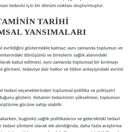
resan tedavisi için bir dönüm noktası oluşturmuştur.
TAMININ TARIHI
MSAL YANSIMALARI
asıl evrildiğini göstermekle kalmaz; aynı zamanda toplumun ve
aşımlarındaki dönüşümü ve bireylerin sağlık alanındaki
larak kabul edilmesi, aynı zamanda toplumsal bir kırılmayı
ul görmesi, tedaviye dair halkın ve tıbbın anlayışındaki evrimi
sel tedavi seçeneklerinden toplumsal politika ve psikiyatri
urduğunu gösterir. Ketamin tedavisinin yükselmesi, toplumun
dönüştürme gücüne sahip olabilir.
akarken, bugünkü sağlık politikalarını ve gelecekteki tedavi
r tedavi yöntemi olarak ele alındığında, daha fazla araştırma