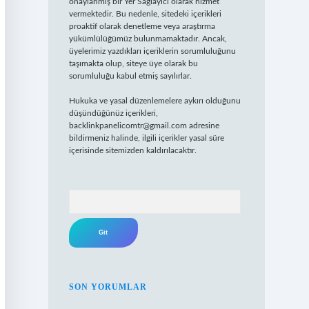
onaylanmış bir Yer Sağlayıcı olarak hizmet
vermektedir. Bu nedenle, sitedeki içerikleri
proaktif olarak denetleme veya araştırma
yükümlülüğümüz bulunmamaktadır. Ancak,
üyelerimiz yazdıkları içeriklerin sorumluluğunu
taşımakta olup, siteye üye olarak bu
sorumluluğu kabul etmiş sayılırlar.
Hukuka ve yasal düzenlemelere aykırı olduğunu
düşündüğünüz içerikleri,
backlinkpanelicomtr@gmail.com
adresine
bildirmeniz halinde, ilgili içerikler yasal süre
içerisinde sitemizden kaldırılacaktır.
Arama
SON YORUMLAR