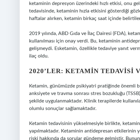
ketaminin depresyon üzerindeki hızlı etkisi, onu g
tedavisinde, ketaminin hızla etkisini gösterdiği gözl
haftalar alırken, ketamin birkaç saat içinde belirtil
2019 yılında, ABD Gıda ve İlaç Dairesi (FDA), keta
kullanılması için onay verdi. Bu, ketaminin antidepr
gelişmeydi. Esketamin, özellikle tedaviye yanıt ver
ilaç oldu.
2020’LER: KETAMIN TEDAVISI
Ketamin, günümüzde psikiyatri pratiğinde önemli bir
anksiyete ve travma sonrası stres bozukluğu (TSSB) 
şekilde uygulanmaktadır. Klinik terapilerde kullanıla
olumlu sonuçlar sağlamaktadır.
Ketamin tedavisinin yükselmesiyle birlikte, ketamini
yapılmaktadır. Ketaminin antidepresan etkilerinin yan
riski hakkında da sorular gündeme gelmiştir. Bununla