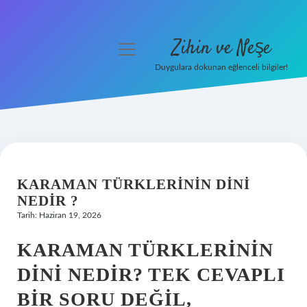
Zihin ve Neşe
menüyü
aç
Duygulara dokunan eğlenceli bilgiler!
Anasayfa
Gizlilik Politikası
Yasal Uyarı
KARAMAN TÜRKLERININ DINI
Hakkımızda
NEDIR ?
Tarih: Haziran 19, 2026
KARAMAN TÜRKLERININ
DINI NEDIR? TEK CEVAPLI
BIR SORU DEĞIL,