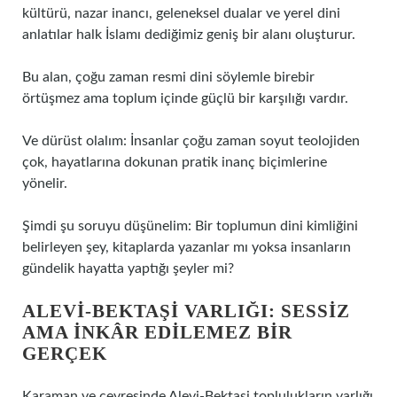
kültürü, nazar inancı, geleneksel dualar ve yerel dini
anlatılar halk İslamı dediğimiz geniş bir alanı oluşturur.
Bu alan, çoğu zaman resmi dini söylemle birebir
örtüşmez ama toplum içinde güçlü bir karşılığı vardır.
Ve dürüst olalım: İnsanlar çoğu zaman soyut teolojiden
çok, hayatlarına dokunan pratik inanç biçimlerine
yönelir.
Şimdi şu soruyu düşünelim: Bir toplumun dini kimliğini
belirleyen şey, kitaplarda yazanlar mı yoksa insanların
gündelik hayatta yaptığı şeyler mi?
ALEVI-BEKTAŞI VARLIĞI: SESSIZ
AMA INKÂR EDILEMEZ BIR
GERÇEK
Karaman ve çevresinde Alevi-Bektaşi toplulukların varlığı