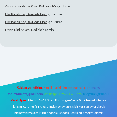
Ana Kucağı Yerine Puset Kullanılır Mı
için
Tamer
Blw Kabak Kaç Dakikada Pişer
için
admin
Blw Kabak Kaç Dakikada Pişer
için
Murat
Divan Dini Anlamı Nedir
için
admin
iş
Reklam ve İletişim:
E-mail:
backlinkpaneli@gmail.com
Teams:
forumhizmeti@gmail.com
Whatsapp: 0262 606 0 726
Telegram: @karabul
Yasal Uyarı:
Sitemiz, 5651 Sayılı Kanun gereğince Bilgi Teknolojileri ve
İletişim Kurumu (BTK) tarafından onaylanmış bir Yer Sağlayıcı olarak
hizmet vermektedir. Bu nedenle, sitedeki içerikleri proaktif olarak