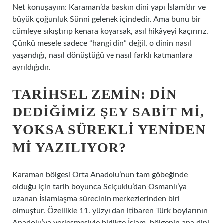
Net konuşayım: Karaman’da baskın dini yapı İslam’dır ve
büyük çoğunluk Sünni gelenek içindedir. Ama bunu bir
cümleye sıkıştırıp kenara koyarsak, asıl hikâyeyi kaçırırız.
Çünkü mesele sadece “hangi din” değil, o dinin nasıl
yaşandığı, nasıl dönüştüğü ve nasıl farklı katmanlara
ayrıldığıdır.
TARIHSEL ZEMIN: DIN
DEDIĞIMIZ ŞEY SABIT MI,
YOKSA SÜREKLI YENIDEN
MI YAZILIYOR?
Karaman bölgesi Orta Anadolu’nun tam göbeğinde
olduğu için tarih boyunca Selçuklu’dan Osmanlı’ya
uzanan İslamlaşma sürecinin merkezlerinden biri
olmuştur. Özellikle 11. yüzyıldan itibaren Türk boylarının
Anadolu’ya yerleşmesiyle birlikte İslam, bölgenin ana dini