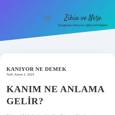
Zihin ve Neşe
menüyü
aç
Duygulara dokunan eğlenceli bilgiler!
Anasayfa
Gizlilik Politikası
Yasal Uyarı
KANIYOR NE DEMEK
Hakkımızda
Tarih: Kasım 2, 2024
KANIM NE ANLAMA
GELIR?