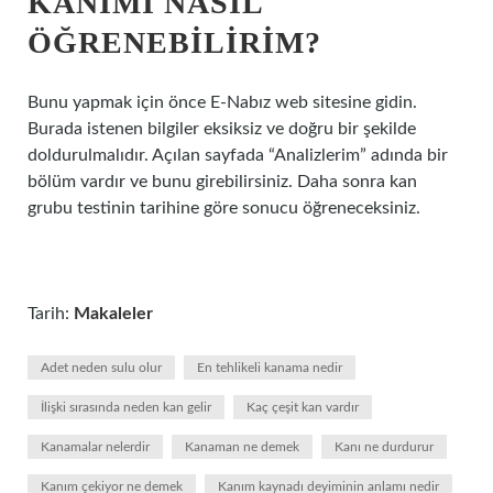
KANIMI NASIL
ÖĞRENEBILIRIM?
Bunu yapmak için önce E-Nabız web sitesine gidin.
Burada istenen bilgiler eksiksiz ve doğru bir şekilde
doldurulmalıdır. Açılan sayfada “Analizlerim” adında bir
bölüm vardır ve bunu girebilirsiniz. Daha sonra kan
grubu testinin tarihine göre sonucu öğreneceksiniz.
Tarih:
Makaleler
Adet neden sulu olur
En tehlikeli kanama nedir
İlişki sırasında neden kan gelir
Kaç çeşit kan vardır
Kanamalar nelerdir
Kanaman ne demek
Kanı ne durdurur
Kanım çekiyor ne demek
Kanım kaynadı deyiminin anlamı nedir