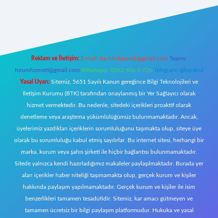
nbet giriş
Reklam ve İletişim:
E-mail:
backlinkpaneli@gmail.com
Teams:
forumhizmeti@gmail.com
Whatsapp: 0262 606 0 726
Telegram: @karabul
Yasal Uyarı:
Sitemiz, 5651 Sayılı Kanun gereğince Bilgi Teknolojileri ve
İletişim Kurumu (BTK) tarafından onaylanmış bir Yer Sağlayıcı olarak
hizmet vermektedir. Bu nedenle, sitedeki içerikleri proaktif olarak
denetleme veya araştırma yükümlülüğümüz bulunmamaktadır. Ancak,
üyelerimiz yazdıkları içeriklerin sorumluluğunu taşımakta olup, siteye üye
olarak bu sorumluluğu kabul etmiş sayılırlar. Bu internet sitesi, herhangi bir
marka, kurum veya şahıs şirketi ile hiçbir bağlantısı bulunmamaktadır.
Sitede yalnızca kendi hazırladığımız makaleler paylaşılmaktadır. Burada yer
alan içerikler haber niteliği taşımamakta olup, gerçek kurum ve kişiler
hakkında paylaşım yapılmamaktadır. Gerçek kurum ve kişiler ile isim
benzerlikleri tamamen tesadüfidir. Sitemiz, kar amacı gütmeyen ve
tamamen ücretsiz bir bilgi paylaşım platformudur. Hukuka ve yasal