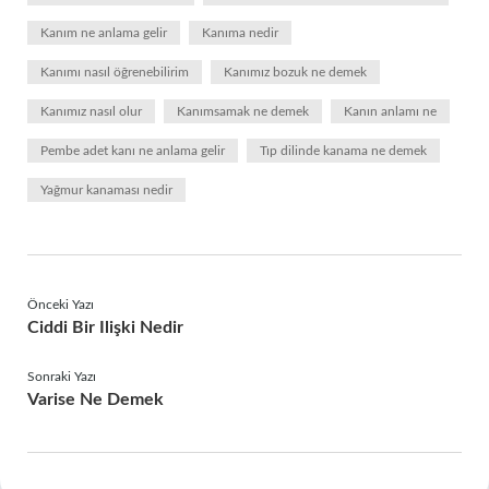
Kanım ne anlama gelir
Kanıma nedir
Kanımı nasıl öğrenebilirim
Kanımız bozuk ne demek
Kanımız nasıl olur
Kanımsamak ne demek
Kanın anlamı ne
Pembe adet kanı ne anlama gelir
Tıp dilinde kanama ne demek
Yağmur kanaması nedir
Önceki Yazı
Ciddi Bir Ilişki Nedir
Sonraki Yazı
Varise Ne Demek