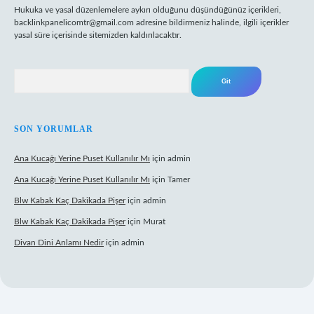
Hukuka ve yasal düzenlemelere aykırı olduğunu düşündüğünüz içerikleri,
backlinkpanelicomtr@gmail.com
adresine bildirmeniz halinde, ilgili içerikler
yasal süre içerisinde sitemizden kaldırılacaktır.
Arama
SON YORUMLAR
Ana Kucağı Yerine Puset Kullanılır Mı
için
admin
Ana Kucağı Yerine Puset Kullanılır Mı
için
Tamer
Blw Kabak Kaç Dakikada Pişer
için
admin
Blw Kabak Kaç Dakikada Pişer
için
Murat
Divan Dini Anlamı Nedir
için
admin