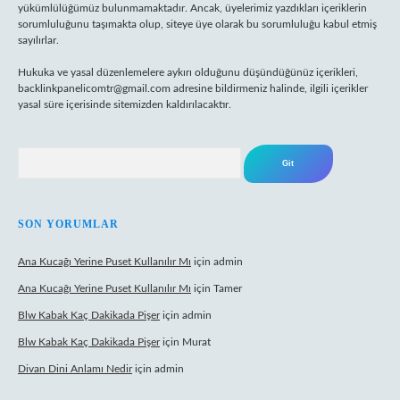
yükümlülüğümüz bulunmamaktadır. Ancak, üyelerimiz yazdıkları içeriklerin
sorumluluğunu taşımakta olup, siteye üye olarak bu sorumluluğu kabul etmiş
sayılırlar.
Hukuka ve yasal düzenlemelere aykırı olduğunu düşündüğünüz içerikleri,
backlinkpanelicomtr@gmail.com
adresine bildirmeniz halinde, ilgili içerikler
yasal süre içerisinde sitemizden kaldırılacaktır.
Arama
SON YORUMLAR
Ana Kucağı Yerine Puset Kullanılır Mı
için
admin
Ana Kucağı Yerine Puset Kullanılır Mı
için
Tamer
Blw Kabak Kaç Dakikada Pişer
için
admin
Blw Kabak Kaç Dakikada Pişer
için
Murat
Divan Dini Anlamı Nedir
için
admin