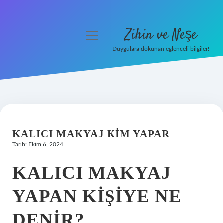
Zihin ve Neşe
menüyü
aç
Duygulara dokunan eğlenceli bilgiler!
Anasayfa
Gizlilik Politikası
Yasal Uyarı
KALICI MAKYAJ KIM YAPAR
Hakkımızda
Tarih: Ekim 6, 2024
KALICI MAKYAJ
YAPAN KIŞIYE NE
DENIR?