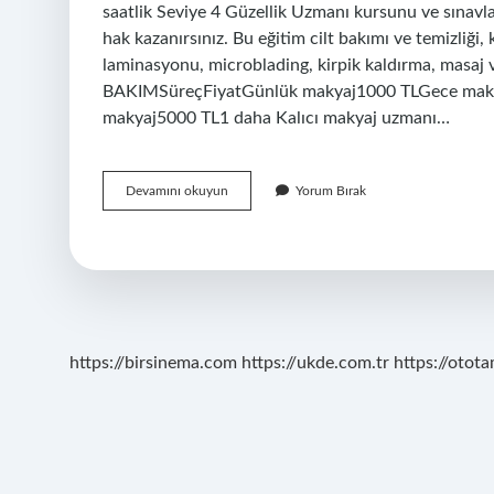
saatlik Seviye 4 Güzellik Uzmanı kursunu ve sınavla
hak kazanırsınız. Bu eğitim cilt bakımı ve temizliği, 
laminasyonu, microblading, kirpik kaldırma, masaj 
BAKIMSüreçFiyatGünlük makyaj1000 TLGece maky
makyaj5000 TL1 daha Kalıcı makyaj uzmanı…
Kalıcı
Devamını okuyun
Yorum Bırak
Makyaj
Kim
Yapar
https://birsinema.com
https://ukde.com.tr
https://otota