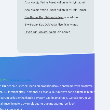
Ana Kucağı Yerine Puset Kullanılır Mı
için
admin
Ana Kucağı Yerine Puset Kullanılır Mı
için
Tamer
Blw Kabak Kaç Dakikada Pişer
için
admin
Blw Kabak Kaç Dakikada Pişer
için
Murat
Divan Dini Anlamı Nedir
için
admin
0 726
Telegram: @karabul
 Bu nedenle, sitedeki içerikleri proaktif olarak denetleme veya araştırma
Bu internet sitesi, herhangi bir marka, kurum veya şahıs şirketi ile hiçbir
çek kurum ve kişiler hakkında paylaşım yapılmamaktadır. Gerçek kurum ve
asal düzenlemelere aykırı olduğunu düşündüğünüz içerikleri,
den kaldırılacaktır.