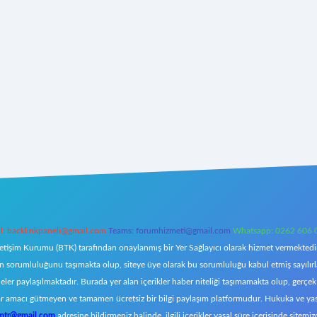
l:
backlinkpaneli@gmail.com
Teams:
forumhizmeti@gmail.com
Whatsapp: 0262 606 
letişim Kurumu (BTK) tarafından onaylanmış bir Yer Sağlayıcı olarak hizmet vermektedir.
orumluluğunu taşımakta olup, siteye üye olarak bu sorumluluğu kabul etmiş sayılırlar. 
eler paylaşılmaktadır. Burada yer alan içerikler haber niteliği taşımamakta olup, ger
z, kar amacı gütmeyen ve tamamen ücretsiz bir bilgi paylaşım platformudur. Hukuka ve y
omtr@gmail.com
adresine bildirmeniz halinde, ilgili içerikler yasal süre içerisinde sitemiz