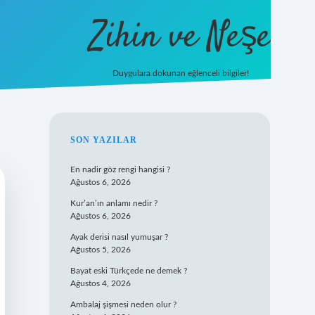
Zihin ve Neşe
Duygulara dokunan eğlenceli bilgiler!
hiltonbet giriş
SIDEBAR
SON YAZILAR
En nadir göz rengi hangisi ?
Ağustos 6, 2026
Kur’an’ın anlamı nedir ?
Ağustos 6, 2026
Ayak derisi nasıl yumuşar ?
Ağustos 5, 2026
Bayat eski Türkçede ne demek ?
Ağustos 4, 2026
Ambalaj şişmesi neden olur ?