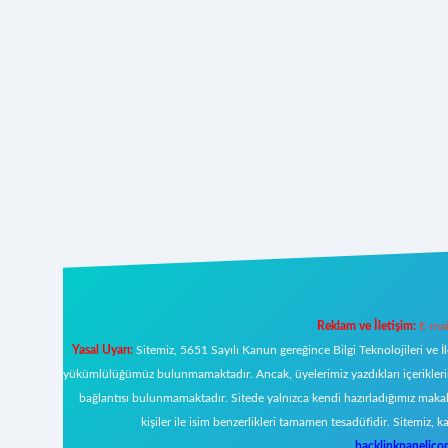
Reklam ve İletişim:
E-mai
Yasal Uyarı:
Sitemiz, 5651 Sayılı Kanun gereğince Bilgi Teknolojileri ve İ
yükümlülüğümüz bulunmamaktadır. Ancak, üyelerimiz yazdıkları içeriklerin s
bağlantısı bulunmamaktadır. Sitede yalnızca kendi hazırladığımız makal
kişiler ile isim benzerlikleri tamamen tesadüfidir. Sitemi
backlinkpanelic