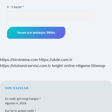
9 - 5 kaçtır?
*
https://birsinema.com
https://ukde.com.tr
https://ototamirservisi.com.tr
knight online
nttgame
Sitemap
SIDEBAR
SON YAZILAR
En nadir göz rengi hangisi ?
Ağustos 6, 2026
Kur’an’ın anlamı nedir ?