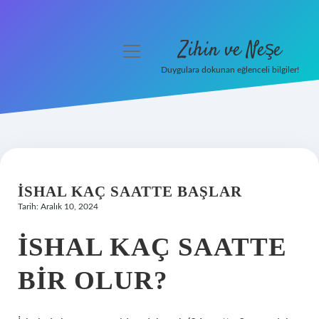
Zihin ve Neşe
menüyü
aç
Duygulara dokunan eğlenceli bilgiler!
Anasayfa
Gizlilik Politikası
Yasal Uyarı
İSHAL KAÇ SAATTE BAŞLAR
Hakkımızda
Tarih: Aralık 10, 2024
İSHAL KAÇ SAATTE
BIR OLUR?