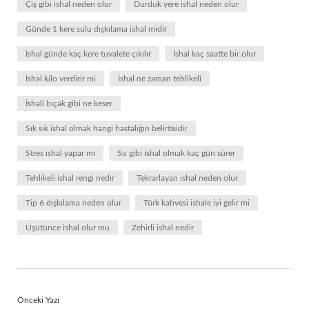
Çiş gibi ishal neden olur
Durduk yere ishal neden olur
Günde 1 kere sulu dışkılama ishal midir
İshal günde kaç kere tuvalete çıkılır
İshal kaç saatte bir olur
İshal kilo verdirir mi
İshal ne zaman tehlikeli
İshali bıçak gibi ne keser
Sık sık ishal olmak hangi hastalığın belirtisidir
Stres ishal yapar mı
Su gibi ishal olmak kaç gün sürer
Tehlikeli ishal rengi nedir
Tekrarlayan ishal neden olur
Tip 6 dışkılama neden olur
Türk kahvesi ishale iyi gelir mi
Üşütünce ishal olur mu
Zehirli ishal nedir
Önceki Yazı