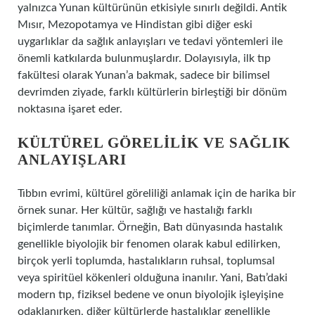
yalnızca Yunan kültürünün etkisiyle sınırlı değildi. Antik
Mısır, Mezopotamya ve Hindistan gibi diğer eski
uygarlıklar da sağlık anlayışları ve tedavi yöntemleri ile
önemli katkılarda bulunmuşlardır. Dolayısıyla, ilk tıp
fakültesi olarak Yunan’a bakmak, sadece bir bilimsel
devrimden ziyade, farklı kültürlerin birleştiği bir dönüm
noktasına işaret eder.
KÜLTÜREL GÖRELILIK VE SAĞLIK
ANLAYIŞLARI
Tıbbın evrimi, kültürel göreliliği anlamak için de harika bir
örnek sunar. Her kültür, sağlığı ve hastalığı farklı
biçimlerde tanımlar. Örneğin, Batı dünyasında hastalık
genellikle biyolojik bir fenomen olarak kabul edilirken,
birçok yerli toplumda, hastalıkların ruhsal, toplumsal
veya spiritüel kökenleri olduğuna inanılır. Yani, Batı’daki
modern tıp, fiziksel bedene ve onun biyolojik işleyişine
odaklanırken, diğer kültürlerde hastalıklar genellikle