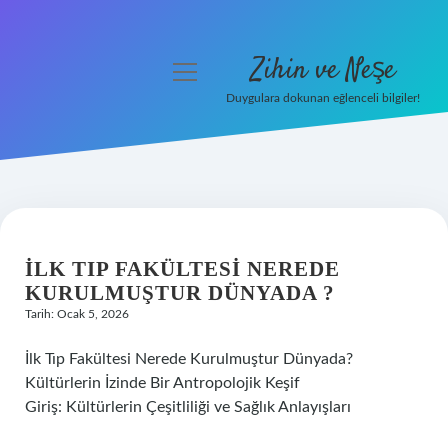
Zihin ve Neşe
menüyü
aç
Duygulara dokunan eğlenceli bilgiler!
Anasayfa
Gizlilik Politikası
Yasal Uyarı
İLK TIP FAKÜLTESI NEREDE
Hakkımızda
KURULMUŞTUR DÜNYADA ?
Tarih: Ocak 5, 2026
İlk Tıp Fakültesi Nerede Kurulmuştur Dünyada?
Kültürlerin İzinde Bir Antropolojik Keşif
Giriş: Kültürlerin Çeşitliliği ve Sağlık Anlayışları