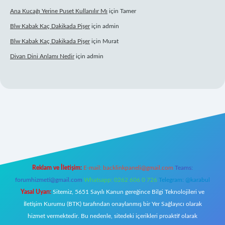
Ana Kucağı Yerine Puset Kullanılır Mı
için
Tamer
Blw Kabak Kaç Dakikada Pişer
için
admin
Blw Kabak Kaç Dakikada Pişer
için
Murat
Divan Dini Anlamı Nedir
için
admin
iltonbet giriş
Reklam ve İletişim:
E-mail:
backlinkpaneli@gmail.com
Teams:
forumhizmeti@gmail.com
Whatsapp: 0262 606 0 726
Telegram: @karabul
Yasal Uyarı:
Sitemiz, 5651 Sayılı Kanun gereğince Bilgi Teknolojileri ve
İletişim Kurumu (BTK) tarafından onaylanmış bir Yer Sağlayıcı olarak
hizmet vermektedir. Bu nedenle, sitedeki içerikleri proaktif olarak