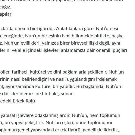
cağız.
apılar
larda önemli bir figürdür. Anlatılanlara göre, Nuh’un eşi
 geleneğinde, Nuh’un bir eşinin ismi bilinmekle birlikte, başka
Nuh’un evlilikleri, yalnızca birer bireysel ilişki değil, aynı
erini ve aile içindeki işlevleri anlamamıza dair önemli ipuçları
oller, tarihsel, kültürel ve dini bağlamlarla şekillenir. Nuh’un
inin nasıl belirlendiğini ve nasıl uygulandığını irdelemek
değil, aynı zamanda kültürel bir yapıdır. Bu bağlamda, Nuh’un
re dair derinlemesine bir bakış sunar.
iledeki Erkek Rolü
le yapısal işlevlere odaklanmışlardır. Nuh’un, hem toplumun
ü, bu yapıyı pekiştirir. Nuh’un eşleri, onun toplumunun
plumun genel yapısındaki erkek figürü, genellikle liderlik,