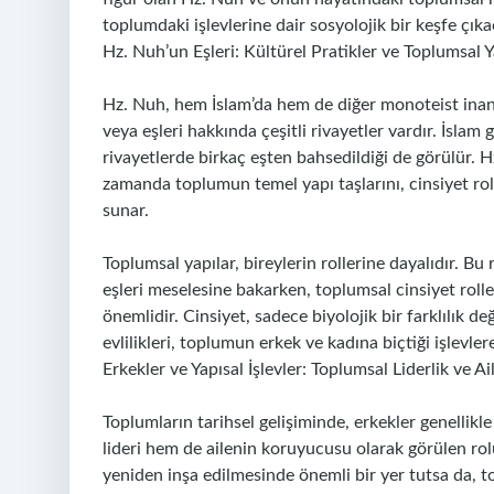
toplumdaki işlevlerine dair sosyolojik bir keşfe çıka
Hz. Nuh’un Eşleri: Kültürel Pratikler ve Toplumsal Y
Hz. Nuh, hem İslam’da hem de diğer monoteist inanç
veya eşleri hakkında çeşitli rivayetler vardır. İslam
rivayetlerde birkaç eşten bahsedildiği de görülür. Hz. 
zamanda toplumun temel yapı taşlarını, cinsiyet roll
sunar.
Toplumsal yapılar, bireylerin rollerine dayalıdır. Bu r
eşleri meselesine bakarken, toplumsal cinsiyet roller
önemlidir. Cinsiyet, sadece biyolojik bir farklılık 
evlilikleri, toplumun erkek ve kadına biçtiği işlevle
Erkekler ve Yapısal İşlevler: Toplumsal Liderlik ve A
Toplumların tarihsel gelişiminde, erkekler genellik
lideri hem de ailenin koruyucusu olarak görülen rol
yeniden inşa edilmesinde önemli bir yer tutsa da, to