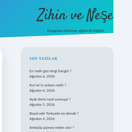
Zihin ve Neşe
Duygulara dokunan eğlenceli bilgiler!
hiltonbet giriş
SIDEBAR
SON YAZILAR
En nadir göz rengi hangisi ?
Ağustos 6, 2026
Kur’an’ın anlamı nedir ?
Ağustos 6, 2026
Ayak derisi nasıl yumuşar ?
Ağustos 5, 2026
Bayat eski Türkçede ne demek ?
Ağustos 4, 2026
Ambalaj şişmesi neden olur ?