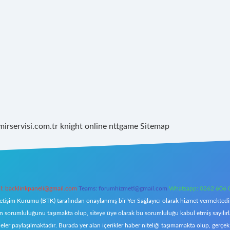
mirservisi.com.tr
knight online
nttgame
Sitemap
l:
backlinkpaneli@gmail.com
Teams:
forumhizmeti@gmail.com
Whatsapp: 0262 606 
letişim Kurumu (BTK) tarafından onaylanmış bir Yer Sağlayıcı olarak hizmet vermektedir.
orumluluğunu taşımakta olup, siteye üye olarak bu sorumluluğu kabul etmiş sayılırlar. 
eler paylaşılmaktadır. Burada yer alan içerikler haber niteliği taşımamakta olup, ger