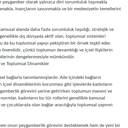
ir peygamber olarak yalnızca dini sorumluluk taşımakla
makla, inançlarını savunmakla ve bir medeniyetin temellerini
kamusal alanda daha fazla sorumluluk taşıdığı, stratejik ve
, genellikle dış dünyada aktif olan, toplumsal sistemleri
 da bu toplumsal yapıyı pekiştiren bir örnek teşkil eder.
 önemlidir, çünkü toplumun devamlılığı ve içsel ilişkilerin
n rollerinin dengelenmesiyle mümkündür.
lü ve Toplumsal Dinamikler
sel bağlarla tanımlanmışlardır. Aile içindeki bağların
 içsel dinamiklerinin korunması gibi işlevlerde kadınların
eygamberlik görevini yerine getirirken toplumun manevi ve
ormlar, kadınların bu tür rollerini genellikle kamusal
 ve çocuklarıyla olan bağlar aracılığıyla toplumsal yapının
ü, hem onun peygamberlik görevini desteklemek hem de yeni bir