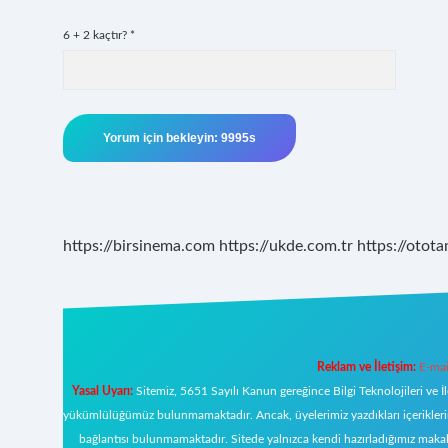
6 + 2 kaçtır?
*
https://birsinema.com
https://ukde.com.tr
https://otota
Reklam ve İletişim:
E-mai
Yasal Uyarı:
Sitemiz, 5651 Sayılı Kanun gereğince Bilgi Teknolojileri ve İ
yükümlülüğümüz bulunmamaktadır. Ancak, üyelerimiz yazdıkları içeriklerin s
bağlantısı bulunmamaktadır. Sitede yalnızca kendi hazırladığımız makal