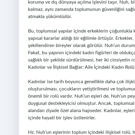
koruma ve dış dünyaya açılma işlevini taşır. Nuh, b
kalmaz, aynı zamanda toplumunun güvenliğini sağla
atmakla yükümlüdür.
Bu, toplumsal yapılar içinde erkeklerin çoğunlukla 
yapısal kararlar aldığı bir eğilimle örtüşür. Erkekler
şekillendiren bireyler olarak görülür. Nuh’un durumu
Fakat, bu yapının içindeki kadın figürleri de oldukça
sağlıklı bir şekilde sürdürülmesi, her iki cinsiyeti
Kadınlar ve İlişkisel Bağlar: Aile İçindeki Kadın Ro
Kadınlar ise tarih boyunca genellikle daha çok ilişki
oluşturulması, çocukların yetiştirilmesi ve toplumun
önemli bir rolü vardır. Nuh’un eşleri de, Nuh’un p
duygusal destekleyicisi olmuştur. Ancak, toplumsal n
alandan ziyade özel alana hapseder. Kadınlar, eşleri
içinde hayati bir işlev üstlenirler.
Hz. Nuh’un eşlerinin toplum içindeki ilişkisel rol