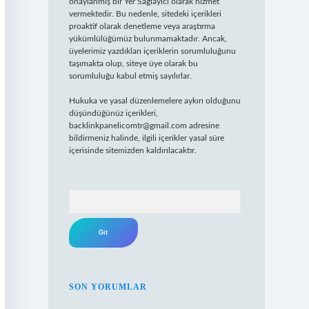
onaylanmış bir Yer Sağlayıcı olarak hizmet
vermektedir. Bu nedenle, sitedeki içerikleri
proaktif olarak denetleme veya araştırma
yükümlülüğümüz bulunmamaktadır. Ancak,
üyelerimiz yazdıkları içeriklerin sorumluluğunu
taşımakta olup, siteye üye olarak bu
sorumluluğu kabul etmiş sayılırlar.
Hukuka ve yasal düzenlemelere aykırı olduğunu
düşündüğünüz içerikleri,
backlinkpanelicomtr@gmail.com
adresine
bildirmeniz halinde, ilgili içerikler yasal süre
içerisinde sitemizden kaldırılacaktır.
Arama
SON YORUMLAR