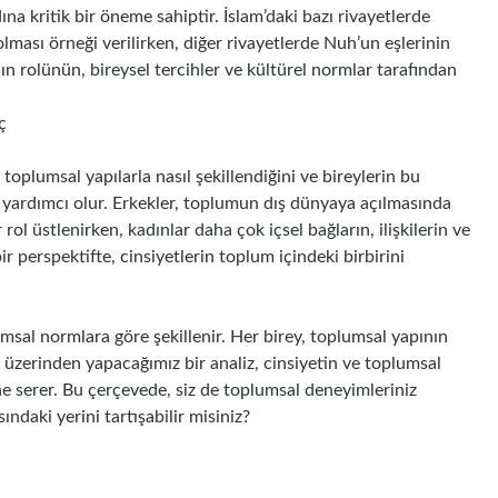
a kritik bir öneme sahiptir. İslam’daki bazı rivayetlerde
lması örneği verilirken, diğer rivayetlerde Nuh’un eşlerinin
ının rolünün, bireysel tercihler ve kültürel normlar tarafından
ç
 toplumsal yapılarla nasıl şekillendiğini ve bireylerin bu
za yardımcı olur. Erkekler, toplumun dış dünyaya açılmasında
 rol üstlenirken, kadınlar daha çok içsel bağların, ilişkilerin ve
bir perspektifte, cinsiyetlerin toplum içindeki birbirini
plumsal normlara göre şekillenir. Her birey, toplumsal yapının
i üzerinden yapacağımız bir analiz, cinsiyetin ve toplumsal
e serer. Bu çerçevede, siz de toplumsal deneyimleriniz
daki yerini tartışabilir misiniz?