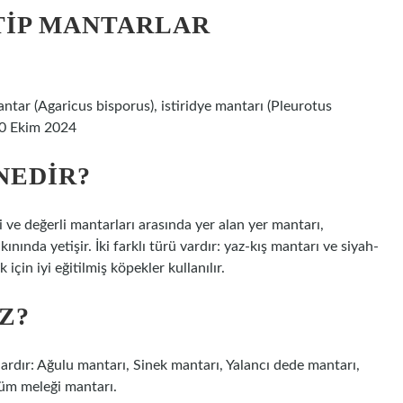
TIP MANTARLAR
mantar (Agaricus bisporus), istiridye mantarı (Pleurotus
 10 Ekim 2024
NEDIR?
ve değerli mantarları arasında yer alan yer mantarı,
ınında yetişir. İki farklı türü vardır: yaz-kış mantarı ve siyah-
çin iyi eğitilmiş köpekler kullanılır.
Z?
lardır: Ağulu mantarı, Sinek mantarı, Yalancı dede mantarı,
üm meleği mantarı.