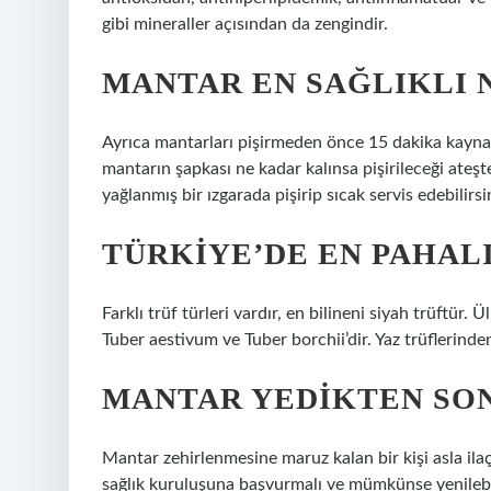
gibi mineraller açısından da zengindir.
MANTAR EN SAĞLIKLI N
Ayrıca mantarları pişirmeden önce 15 dakika kayna
mantarın şapkası ne kadar kalınsa pişirileceği ateş
yağlanmış bir ızgarada pişirip sıcak servis edebilirsi
TÜRKIYE’DE EN PAHAL
Farklı trüf türleri vardır, en bilineni siyah trüftür. 
Tuber aestivum ve Tuber borchii’dir. Yaz trüflerinde
MANTAR YEDIKTEN SO
Mantar zehirlenmesine maruz kalan bir kişi asla ila
sağlık kuruluşuna başvurmalı ve mümkünse yenilebili