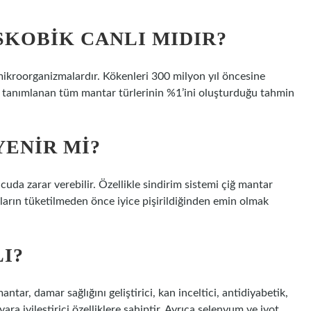
KOBIK CANLI MIDIR?
 mikroorganizmalardır. Kökenleri 300 milyon yıl öncesine
n, tanımlanan tüm mantar türlerinin %1’ini oluşturduğu tahmin
YENIR MI?
uda zarar verebilir. Özellikle sindirim sistemi çiğ mantar
arın tüketilmeden önce iyice pişirildiğinden emin olmak
I?
ntar, damar sağlığını geliştirici, kan inceltici, antidiyabetik,
ara iyileştirici özelliklere sahiptir. Ayrıca selenyum ve iyot