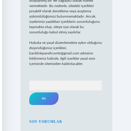
onaylanmış bir Yer Sağlayıcı olarak hizmet
vermektedir. Bu nedenle, sitedeki içerikleri
proaktif olarak denetleme veya araştırma
yükümlülüğümüz bulunmamaktadır. Ancak,
üyelerimiz yazdıkları içeriklerin sorumluluğunu
taşımakta olup, siteye üye olarak bu
sorumluluğu kabul etmiş sayılırlar.
Hukuka ve yasal düzenlemelere aykırı olduğunu
düşündüğünüz içerikleri,
backlinkpanelicomtr@gmail.com
adresine
bildirmeniz halinde, ilgili içerikler yasal süre
içerisinde sitemizden kaldırılacaktır.
Arama
SON YORUMLAR