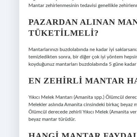
Mantar zehirlenmesinin tedavisi genellikle zehirlenme
PAZARDAN ALINAN MA
TÜKETILMELI?
Mantarlarınızı buzdolabında ne kadar iyi saklarsanız 
temizledikten sonra, bir diğer çok iyi yöntem hepsi
koyduğunuz mantarları buzdolabında 5 güne kadar s
EN ZEHIRLI MANTAR H
Yıkıcı Melek Mantarı (Amanita spp.) Ölümcül derece
Melekler aslında Amanita cinsindeki birkaç beyaz ma
Ölümcül derecede zehirli Yıkıcı Melek (Amanita vern
beyaz mantar türüdür.
HANGI MANTAR FAYDAL