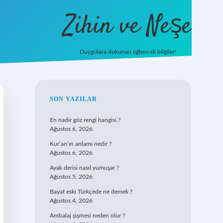
Zihin ve Neşe
Duygulara dokunan eğlenceli bilgiler!
hiltonbet g
SIDEBAR
SON YAZILAR
En nadir göz rengi hangisi ?
Ağustos 6, 2026
Kur’an’ın anlamı nedir ?
Ağustos 6, 2026
Ayak derisi nasıl yumuşar ?
Ağustos 5, 2026
Bayat eski Türkçede ne demek ?
Ağustos 4, 2026
Ambalaj şişmesi neden olur ?