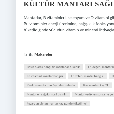
KÜLTÜR MANTARI SAĞL
Mantarlar, B vitaminleri, selenyum ve D vitamini gib
Bu vitaminler enerji üretimine, bağışıklık fonksiyo
tüketildiğinde vücudun vitamin ve mineral ihtiyaçlar
Tarih:
Makaleler
Besin olarak hangi tip mantarlar tüketilir
En değerli mantar h
En vitaminli mantar hangisi
En zehirli mantar hangisi
H
Kanlıca mantarının faydaları nelerdir
Kav mantarı kaç TL
Mantar en sağlıklı nasıl pişirilir
Mantar yedikten sonra ne y
Pazardan alınan mantar kaç günde tüketilmeli