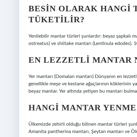
BESIN OLARAK HANGI 
TÜKETILIR?
Yenilebilir mantar türleri şunlardır: beyaz şapkalı 
ostreatus) ve shiitake mantarı (Lentinula edodes).
EN LEZZETLI MANTAR 
Yer mantarı (Domalan mantarı) Dünyanın en lezzetli 
genellikle meşe ve kestane ağaçlarının köklerinin yak
beyaz mantar. Yer altında yetişen bu mantarı bulmak i
HANGI MANTAR YENME
Ülkemizde zehirli olduğu bilinen mantar türleri şun
Amanita pantherina mantarı, Şeytan mantarı ve Öl