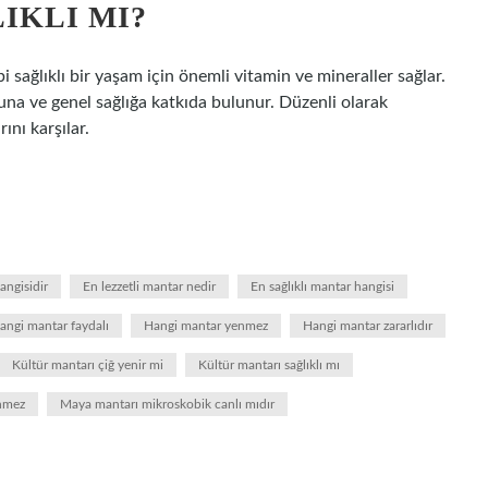
IKLI MI?
i sağlıklı bir yaşam için önemli vitamin ve mineraller sağlar.
nuna ve genel sağlığa katkıda bulunur. Düzenli olarak
ını karşılar.
angisidir
En lezzetli mantar nedir
En sağlıklı mantar hangisi
angi mantar faydalı
Hangi mantar yenmez
Hangi mantar zararlıdır
Kültür mantarı çiğ yenir mi
Kültür mantarı sağlıklı mı
enmez
Maya mantarı mikroskobik canlı mıdır