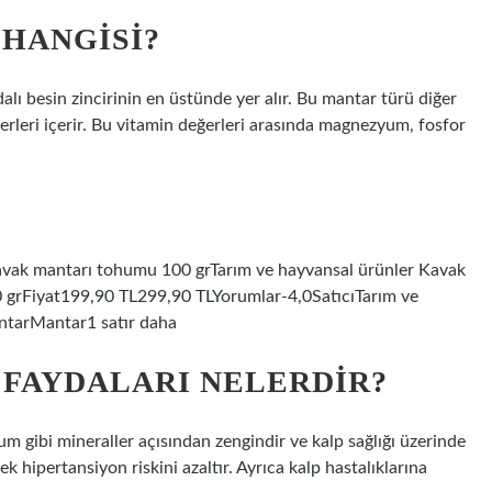
 HANGISI?
dalı besin zincirinin en üstünde yer alır. Bu mantar türü diğer
erleri içerir. Bu vitamin değerleri arasında magnezyum, fosfor
 Kavak mantarı tohumu 100 grTarım ve hayvansal ürünler Kavak
grFiyat199,90 TL299,90 TLYorumlar-4,0SatıcıTarım ve
ntarMantar1 satır daha
 FAYDALARI NELERDIR?
 gibi mineraller açısından zengindir ve kalp sağlığı üzerinde
k hipertansiyon riskini azaltır. Ayrıca kalp hastalıklarına