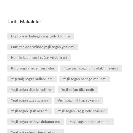
Tarih:
Makaleler
Diş çıkaran bebeğe ne iyi gelir kadınlar
Emzirme döneminde yeşil soğan yenir mi
Hamile kadin yeşil soğan yiyebilir mi
Kuru soğan neden yeşil olur
Taze yeşil soğanın faydaları nelerdir
Yeşermiş soğan kullanılır mı
Yeşil soğan bebeğe verilir mi
Yeşil soğan dişe iyi gelir mi
Yeşil soğan filizi nedir
Yeşil soğan gaz yapar mı
Yeşil soğan iltihap söker mi
Yeşil soğan iştah açar mı
Yeşil soğan kaç günde bozulur
Yeşil soğan mideye dokunur mu
Yeşil soğan ödem attırır mı
Yeşil soğan testosteron artırır mı