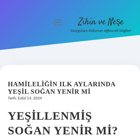
Zihin ve Neşe
menüyü
aç
Duygulara dokunan eğlenceli bilgiler!
Anasayfa
Gizlilik Politikası
Yasal Uyarı
HAMILELIĞIN ILK AYLARINDA
Hakkımızda
YEŞIL SOĞAN YENIR MI
Tarih: Eylül 13, 2024
YEŞILLENMIŞ
SOĞAN YENIR MI?