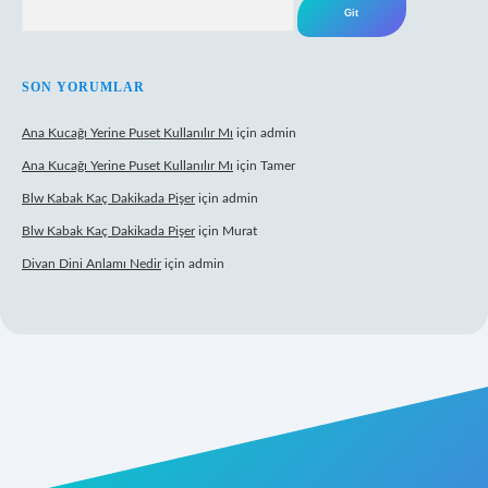
SON YORUMLAR
Ana Kucağı Yerine Puset Kullanılır Mı
için
admin
Ana Kucağı Yerine Puset Kullanılır Mı
için
Tamer
Blw Kabak Kaç Dakikada Pişer
için
admin
Blw Kabak Kaç Dakikada Pişer
için
Murat
Divan Dini Anlamı Nedir
için
admin
et giriş