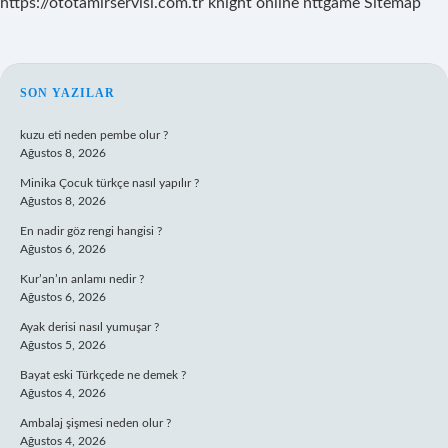
https://ototamirservisi.com.tr
knight online
nttgame
Sitemap
SIDEBAR
SON YAZILAR
kuzu eti neden pembe olur ?
Ağustos 8, 2026
Minika Çocuk türkçe nasıl yapılır ?
Ağustos 8, 2026
En nadir göz rengi hangisi ?
Ağustos 6, 2026
Kur’an’ın anlamı nedir ?
Ağustos 6, 2026
Ayak derisi nasıl yumuşar ?
Ağustos 5, 2026
Bayat eski Türkçede ne demek ?
Ağustos 4, 2026
Ambalaj şişmesi neden olur ?
Ağustos 4, 2026