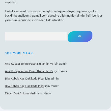
sayılırlar.
Hukuka ve yasal düzenlemelere aykırı olduğunu düşündüğünüz içerikleri,
backlinkpanelicomtr@gmail.com
adresine bildirmeniz halinde, ilgili içerikler
yasal süre içerisinde sitemizden kaldırılacaktır.
Arama
SON YORUMLAR
Ana Kucağı Yerine Puset Kullanılır Mı
için
admin
Ana Kucağı Yerine Puset Kullanılır Mı
için
Tamer
Blw Kabak Kaç Dakikada Pişer
için
admin
Blw Kabak Kaç Dakikada Pişer
için
Murat
Divan Dini Anlamı Nedir
için
admin