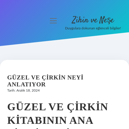
Zihin ve Neşe
menüyü
aç
Duygulara dokunan eğlenceli bilgiler!
Anasayfa
Gizlilik Politikası
Yasal Uyarı
GÜZEL VE ÇIRKIN NEYI
Hakkımızda
ANLATIYOR
Tarih: Aralık 18, 2024
GÜZEL VE ÇIRKIN
KITABININ ANA