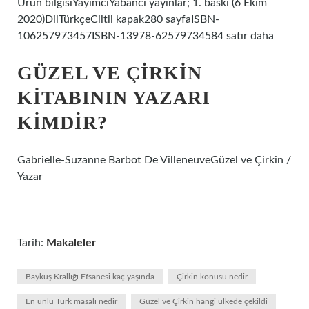
Ürün bilgisiYayımcıYabancı yayınlar; 1. baskı (6 Ekim
2020)DilTürkçeCiltli kapak280 sayfaISBN-
106257973457ISBN-13978-62579734584 satır daha
GÜZEL VE ÇIRKIN
KITABININ YAZARI
KIMDIR?
Gabrielle-Suzanne Barbot De VilleneuveGüzel ve Çirkin /
Yazar
Tarih:
Makaleler
Baykuş Krallığı Efsanesi kaç yaşında
Çirkin konusu nedir
En ünlü Türk masalı nedir
Güzel ve Çirkin hangi ülkede çekildi