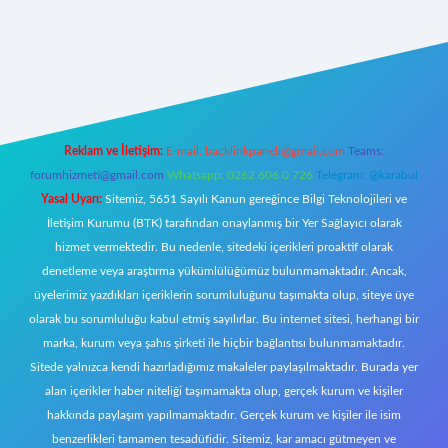
et giriş
Reklam ve İletişim:
E-mail:
backlinkpaneli@gmail.com
Teams:
forumhizmeti@gmail.com
Whatsapp: 0262 606 0 726
Telegram: @karabul
Yasal Uyarı:
Sitemiz, 5651 Sayılı Kanun gereğince Bilgi Teknolojileri ve
İletişim Kurumu (BTK) tarafından onaylanmış bir Yer Sağlayıcı olarak
hizmet vermektedir. Bu nedenle, sitedeki içerikleri proaktif olarak
denetleme veya araştırma yükümlülüğümüz bulunmamaktadır. Ancak,
üyelerimiz yazdıkları içeriklerin sorumluluğunu taşımakta olup, siteye üye
olarak bu sorumluluğu kabul etmiş sayılırlar. Bu internet sitesi, herhangi bir
marka, kurum veya şahıs şirketi ile hiçbir bağlantısı bulunmamaktadır.
Sitede yalnızca kendi hazırladığımız makaleler paylaşılmaktadır. Burada yer
alan içerikler haber niteliği taşımamakta olup, gerçek kurum ve kişiler
hakkında paylaşım yapılmamaktadır. Gerçek kurum ve kişiler ile isim
benzerlikleri tamamen tesadüfidir. Sitemiz, kar amacı gütmeyen ve