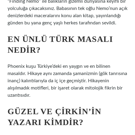
“Finding Nemo” ile balıkların gizemli dünyasına keyifli bir
yolculuğa çıkacaksınız. Babasının tek oğlu Nemo’nun açık
denizlerdeki maceralarını konu alan kitap, yayınlandığı
günden bu yana genç yaşlı herkes tarafından sevildi.
EN ÜNLÜ TÜRK MASALI
NEDIR?
Phoenix kuşu Türkiye’deki en yaygın ve en bilinen
masaldır. Hikaye aynı zamanda şamanizmin (gök tanrısına
inanç) kalıntılarıyla da iç içe geçmiştir. Hikayenin
alışılmadık motifleri, bir işaret olarak mitolojik fikrin bir
uzantısıdır.
GÜZEL VE ÇIRKIN’IN
YAZARI KIMDIR?