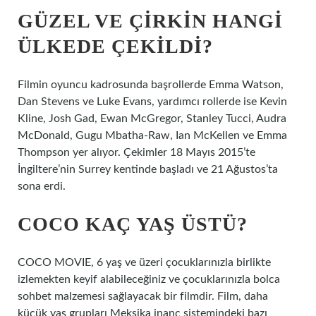
GÜZEL VE ÇIRKIN HANGI
ÜLKEDE ÇEKILDI?
Filmin oyuncu kadrosunda başrollerde Emma Watson,
Dan Stevens ve Luke Evans, yardımcı rollerde ise Kevin
Kline, Josh Gad, Ewan McGregor, Stanley Tucci, Audra
McDonald, Gugu Mbatha-Raw, Ian McKellen ve Emma
Thompson yer alıyor. Çekimler 18 Mayıs 2015’te
İngiltere’nin Surrey kentinde başladı ve 21 Ağustos’ta
sona erdi.
COCO KAÇ YAŞ ÜSTÜ?
COCO MOVIE, 6 yaş ve üzeri çocuklarınızla birlikte
izlemekten keyif alabileceğiniz ve çocuklarınızla bolca
sohbet malzemesi sağlayacak bir filmdir. Film, daha
küçük yaş grupları Meksika inanç sistemindeki bazı