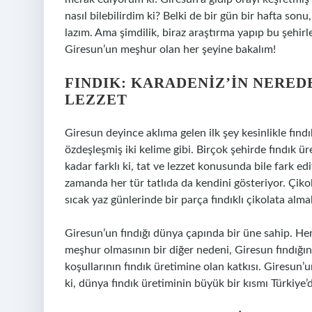
nasıl bilebilirdim ki? Belki de bir gün bir hafta son
lazım. Ama şimdilik, biraz araştırma yapıp bu şehirle
Giresun’un meşhur olan her şeyine bakalım!
FINDIK: KARADENIZ’IN NERED
LEZZET
Giresun deyince aklıma gelen ilk şey kesinlikle fınd
özdeşleşmiş iki kelime gibi. Birçok şehirde fındık ü
kadar farklı ki, tat ve lezzet konusunda bile fark ed
zamanda her tür tatlıda da kendini gösteriyor. Çikol
sıcak yaz günlerinde bir parça fındıklı çikolata almak
Giresun’un fındığı dünya çapında bir üne sahip. Hem
meşhur olmasının bir diğer nedeni, Giresun fındığın
koşullarının fındık üretimine olan katkısı. Giresun
ki, dünya fındık üretiminin büyük bir kısmı Türkiye