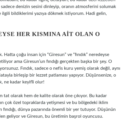
u, sadece denizin sesini dinleyip, oranın atmosferini solumak
 ilgili bildiklerimi yazıya dökmek istiyorum. Hadi gelin,
EYSE HER KISMINA AIT OLAN O
ık. Hatta çoğu insan için “Giresun” ve “fındık” neredeyse
retiliyor ama Giresun’un fındığı gerçekten başka bir şey. O
iyorsunuz. Fındık, sadece o nefis kuru yemiş olarak değil, aynı
atayla birleşip bir lezzet patlaması yapıyor. Düşünsenize, o
, ne kadar keyifli olur!
 tat olarak hem de kalite olarak öne çıkıyor. Bu kadar
ın çok özel topraklarda yetişmesi ve bu bölgedeki iklim
’un fındığı, dünya pazarında önemli bir yer tutuyor. Düşünün
’den geliyor ve Giresun, bu üretimin başrol oyuncusu.