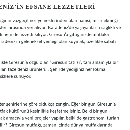
ENIZ’IN EFSANE LEZZETLERI
fağının vazgeçilmez yemeklerinden olan hamsi, mısır ekmeği
ri arasında yer alıyor. Karadeniz’de yaşayanların sağlıklı ve
ı hem de lezzetli kılıyor. Giresun’a gittiğinizde mutlaka
radeniz’in geleneksel yemeği olan kuymak, özellikle sabah
ikle Giresun’a özgü olan “Giresun tatlısı”, tam anlamıyla bir
lılar, taze deniz ürünleri… Şehirde yediğiniz her lokma,
sizlere sunuyor.
er şehirlerine göre oldukça zengin. Eğer bir gün Giresun’a
tfak kültürünü kesinlikle keşfetmelisiniz. Belki bir gün
k amacıyla yeni projeler yapılır, belki de gastronomi turları
ilir? Giresun mutfağı, zaman içinde dünya mutfaklarında