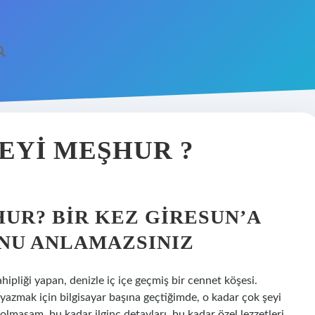
NEYI MEŞHUR ?
UR? BIR KEZ GIRESUN’A
NU ANLAMAZSINIZ
ahipliği yapan, denizle iç içe geçmiş bir cennet köşesi.
 yazmak için bilgisayar başına geçtiğimde, o kadar çok şeyi
olmasam, bu kadar ilginç detayları, bu kadar özel lezzetleri