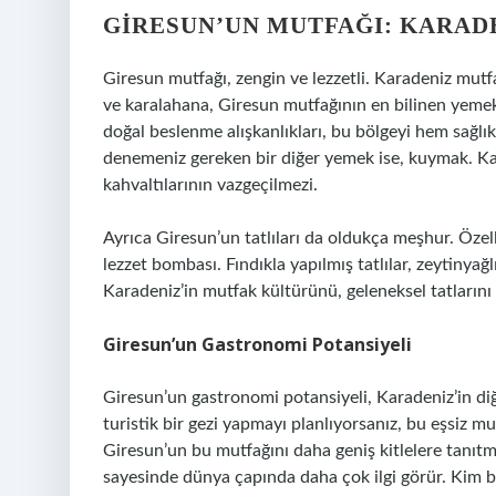
GIRESUN’UN MUTFAĞI: KARAD
Giresun mutfağı, zengin ve lezzetli. Karadeniz mut
ve karalahana, Giresun mutfağının en bilinen yemekle
doğal beslenme alışkanlıkları, bu bölgeyi hem sağlıkl
denemeniz gereken bir diğer yemek ise, kuymak. Ka
kahvaltılarının vazgeçilmezi.
Ayrıca Giresun’un tatlıları da oldukça meşhur. Özell
lezzet bombası. Fındıkla yapılmış tatlılar, zeytinyağ
Karadeniz’in mutfak kültürünü, geleneksel tatlarını 
Giresun’un Gastronomi Potansiyeli
Giresun’un gastronomi potansiyeli, Karadeniz’in diğ
turistik bir gezi yapmayı planlıyorsanız, bu eşsiz mu
Giresun’un bu mutfağını daha geniş kitlelere tanıtma
sayesinde dünya çapında daha çok ilgi görür. Kim b