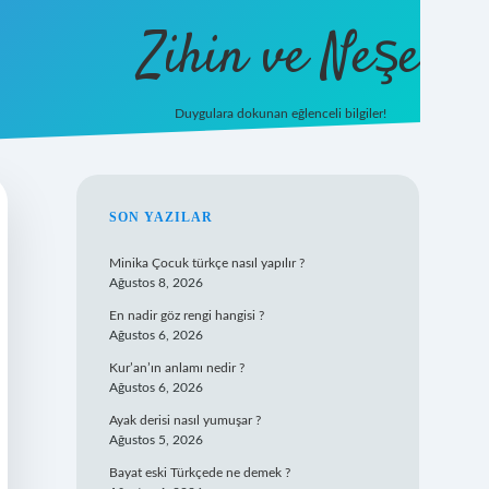
Zihin ve Neşe
Duygulara dokunan eğlenceli bilgiler!
hiltonbet giriş
SIDEBAR
SON YAZILAR
Minika Çocuk türkçe nasıl yapılır ?
Ağustos 8, 2026
En nadir göz rengi hangisi ?
Ağustos 6, 2026
Kur’an’ın anlamı nedir ?
Ağustos 6, 2026
Ayak derisi nasıl yumuşar ?
Ağustos 5, 2026
Bayat eski Türkçede ne demek ?