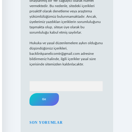
onaylanmış bir Yer Sağlayıcı olarak hizmet
vermektedir. Bu nedenle, sitedeki içerikleri
proaktif olarak denetleme veya araştırma
yükümlülüğümüz bulunmamaktadır. Ancak,
üyelerimiz yazdıkları içeriklerin sorumluluğunu
taşımakta olup, siteye üye olarak bu
sorumluluğu kabul etmiş sayılırlar.
Hukuka ve yasal düzenlemelere aykırı olduğunu
düşündüğünüz içerikleri,
backlinkpanelicomtr@gmail.com
adresine
bildirmeniz halinde, ilgili içerikler yasal süre
içerisinde sitemizden kaldırılacaktır.
Arama
SON YORUMLAR