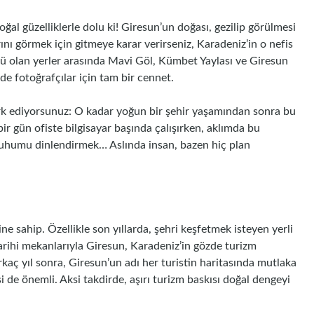
oğal güzelliklerle dolu ki! Giresun’un doğası, gezilip görülmesi
rını görmek için gitmeye karar verirseniz, Karadeniz’in o nefis
ü olan yerler arasında Mavi Göl, Kümbet Yaylası ve Giresun
de fotoğrafçılar için tam bir cennet.
rk ediyorsunuz: O kadar yoğun bir şehir yaşamından sonra bu
bir gün ofiste bilgisayar başında çalışırken, aklımda bu
 ruhumu dinlendirmek… Aslında insan, bazen hiç plan
ne sahip. Özellikle son yıllarda, şehri keşfetmek isteyen yerli
 tarihi mekanlarıyla Giresun, Karadeniz’in gözde turizm
irkaç yıl sonra, Giresun’un adı her turistin haritasında mutlaka
i de önemli. Aksi takdirde, aşırı turizm baskısı doğal dengeyi