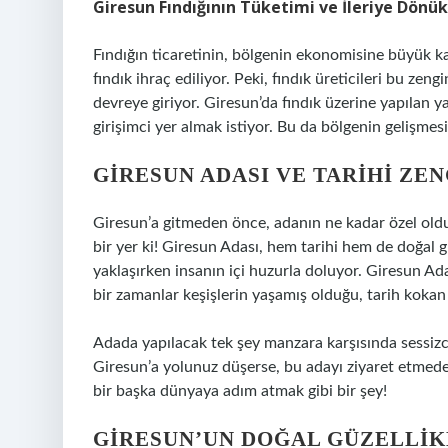
Giresun Fındığının Tüketimi ve İleriye Dönük
Fındığın ticaretinin, bölgenin ekonomisine büyük ka
fındık ihraç ediliyor. Peki, fındık üreticileri bu zen
devreye giriyor. Giresun’da fındık üzerine yapılan ya
girişimci yer almak istiyor. Bu da bölgenin gelişmesi
GIRESUN ADASI VE TARIHI ZE
Giresun’a gitmeden önce, adanın ne kadar özel oldu
bir yer ki! Giresun Adası, hem tarihi hem de doğal g
yaklaşırken insanın içi huzurla doluyor. Giresun Ad
bir zamanlar keşişlerin yaşamış olduğu, tarih koka
Adada yapılacak tek şey manzara karşısında sessizc
Giresun’a yolunuz düşerse, bu adayı ziyaret etme
bir başka dünyaya adım atmak gibi bir şey!
GIRESUN’UN DOĞAL GÜZELLIK