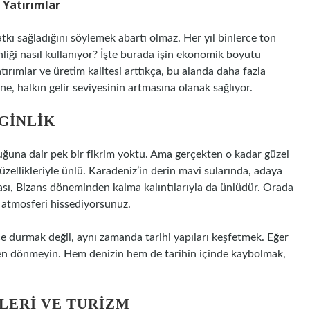
 Yatırımlar
tkı sağladığını söylemek abartı olmaz. Her yıl binlerce ton
ginliği nasıl kullanıyor? İşte burada işin ekonomik boyutu
tırımlar ve üretim kalitesi arttıkça, bu alanda daha fazla
ne, halkın gelir seviyesinin artmasına olanak sağlıyor.
NGINLIK
ğuna dair pek bir fikrim yoktu. Ama gerçekten o kadar güzel
üzellikleriyle ünlü. Karadeniz’in derin mavi sularında, adaya
ası, Bizans döneminden kalma kalıntılarıyla da ünlüdür. Orada
n atmosferi hissediyorsunuz.
e durmak değil, aynı zamanda tarihi yapıları keşfetmek. Eğer
den dönmeyin. Hem denizin hem de tarihin içinde kaybolmak,
LERI VE TURIZM