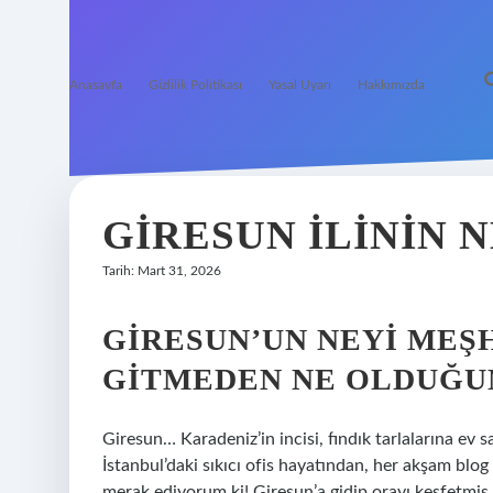
Anasayfa
Gizlilik Politikası
Yasal Uyarı
Hakkımızda
GIRESUN ILININ 
Tarih: Mart 31, 2026
GIRESUN’UN NEYI MEŞH
GITMEDEN NE OLDUĞU
Giresun… Karadeniz’in incisi, fındık tarlalarına ev s
İstanbul’daki sıkıcı ofis hayatından, her akşam blog
merak ediyorum ki! Giresun’a gidip orayı keşfetmiş 