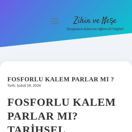
Zihin ve Neşe
menüyü
aç
Duygulara dokunan eğlenceli bilgiler!
Anasayfa
Gizlilik Politikası
Yasal Uyarı
FOSFORLU KALEM PARLAR MI ?
Hakkımızda
Tarih: Şubat 18, 2026
FOSFORLU KALEM
PARLAR MI?
TARIHSEL