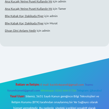
Ana Kucağı Yerine Puset Kullanılır Mı
için
admin
Ana Kucağı Yerine Puset Kullanılır Mı
için
Tamer
Blw Kabak Kaç Dakikada Pişer
için
admin
Blw Kabak Kaç Dakikada Pişer
için
Murat
Divan Dini Anlamı Nedir
için
admin
onbet giriş
Reklam ve İletişim:
E-mail:
backlinkpaneli@gmail.com
Teams:
forumhizmeti@gmail.com
Whatsapp: 0262 606 0 726
Telegram: @karabul
Yasal Uyarı:
Sitemiz, 5651 Sayılı Kanun gereğince Bilgi Teknolojileri ve
İletişim Kurumu (BTK) tarafından onaylanmış bir Yer Sağlayıcı olarak
hizmet vermektedir. Bu nedenle, sitedeki içerikleri proaktif olarak