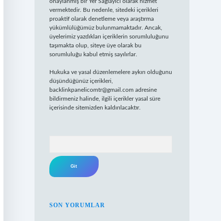
onaylanmış bir Yer Sağlayıcı olarak hizmet
vermektedir. Bu nedenle, sitedeki içerikleri
proaktif olarak denetleme veya araştırma
yükümlülüğümüz bulunmamaktadır. Ancak,
üyelerimiz yazdıkları içeriklerin sorumluluğunu
taşımakta olup, siteye üye olarak bu
sorumluluğu kabul etmiş sayılırlar.
Hukuka ve yasal düzenlemelere aykırı olduğunu
düşündüğünüz içerikleri,
backlinkpanelicomtr@gmail.com
adresine
bildirmeniz halinde, ilgili içerikler yasal süre
içerisinde sitemizden kaldırılacaktır.
Arama
SON YORUMLAR