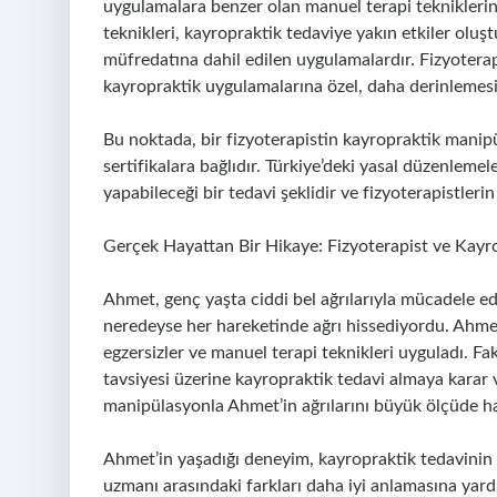
uygulamalara benzer olan manuel terapi tekniklerin
teknikleri, kayropraktik tedaviye yakın etkiler oluşt
müfredatına dahil edilen uygulamalardır. Fizyoterapis
kayropraktik uygulamalarına özel, daha derinlemesi
Bu noktada, bir fizyoterapistin kayropraktik manip
sertifikalara bağlıdır. Türkiye’deki yasal düzenleme
yapabileceği bir tedavi şeklidir ve fizyoterapistlerin
Gerçek Hayattan Bir Hikaye: Fizyoterapist ve Kayro
Ahmet, genç yaşta ciddi bel ağrılarıyla mücadele ed
neredeyse her hareketinde ağrı hissediyordu. Ahmet,
egzersizler ve manuel terapi teknikleri uyguladı. Fa
tavsiyesi üzerine kayropraktik tedavi almaya karar 
manipülasyonla Ahmet’in ağrılarını büyük ölçüde haf
Ahmet’in yaşadığı deneyim, kayropraktik tedavinin e
uzmanı arasındaki farkları daha iyi anlamasına yar