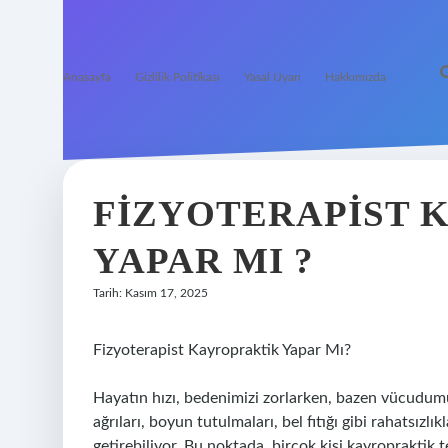
Anasayfa
Gizlilik Politikası
Yasal Uyarı
Hakkımızda
FIZYOTERAPIST 
YAPAR MI ?
Tarih: Kasım 17, 2025
Fizyoterapist Kayropraktik Yapar Mı?
Hayatın hızı, bedenimizi zorlarken, bazen vücudumu
ağrıları, boyun tutulmaları, bel fıtığı gibi rahatsız
getirebiliyor. Bu noktada, birçok kişi kayropraktik t