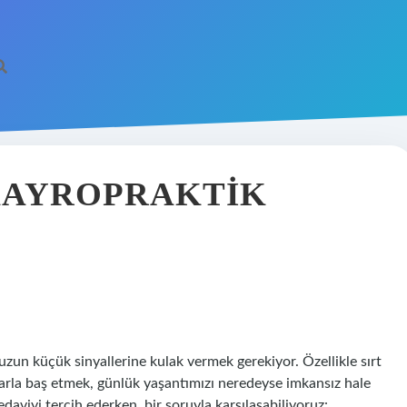
KAYROPRAKTIK
zun küçük sinyallerine kulak vermek gerekiyor. Özellikle sırt
lıklarla baş etmek, günlük yaşantımızı neredeyse imkansız hale
edaviyi tercih ederken, bir soruyla karşılaşabiliyoruz: