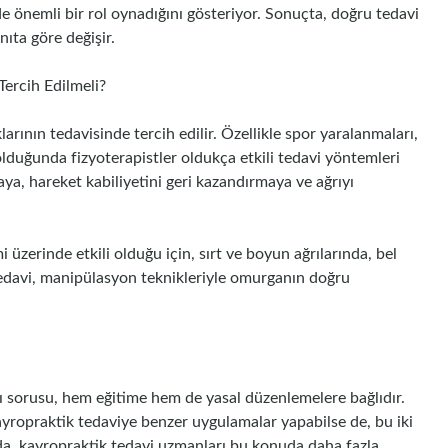
de önemli bir rol oynadığını gösteriyor. Sonuçta, doğru tedavi
ıta göre değişir.
ercih Edilmeli?
klarının tedavisinde tercih edilir. Özellikle spor yaralanmaları,
olduğunda fizyoterapistler oldukça etkili tedavi yöntemleri
ya, hareket kabiliyetini geri kazandırmaya ve ağrıyı
 üzerinde etkili olduğu için, sırt ve boyun ağrılarında, bel
k tedavi, manipülasyon teknikleriyle omurganın doğru
ı sorusu, hem eğitime hem de yasal düzenlemelere bağlıdır.
kayropraktik tedaviye benzer uygulamalar yapabilse de, bu iki
a, kayropraktik tedavi uzmanları bu konuda daha fazla