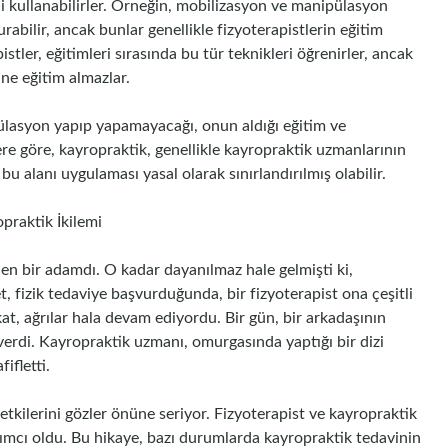
i kullanabilirler. Örneğin, mobilizasyon ve manipülasyon
urabilir, ancak bunlar genellikle fizyoterapistlerin eğitim
tler, eğitimleri sırasında bu tür teknikleri öğrenirler, ancak
ne eğitim almazlar.
ülasyon yapıp yapamayacağı, onun aldığı eğitim ve
lere göre, kayropraktik, genellikle kayropraktik uzmanlarının
 bu alanı uygulaması yasal olarak sınırlandırılmış olabilir.
praktik İkilemi
en bir adamdı. O kadar dayanılmaz hale gelmişti ki,
 fizik tedaviye başvurduğunda, bir fizyoterapist ona çeşitli
kat, ağrılar hala devam ediyordu. Bir gün, bir arkadaşının
verdi. Kayropraktik uzmanı, omurgasında yaptığı bir dizi
ifletti.
tkilerini gözler önüne seriyor. Fizyoterapist ve kayropraktik
dımcı oldu. Bu hikaye, bazı durumlarda kayropraktik tedavinin