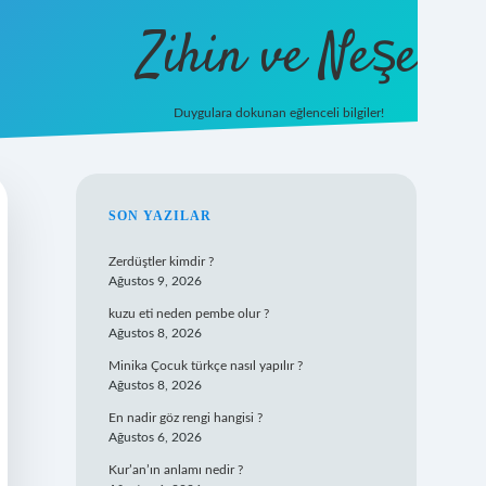
Zihin ve Neşe
Duygulara dokunan eğlenceli bilgiler!
hiltonbet giriş
SIDEBAR
SON YAZILAR
Zerdüştler kimdir ?
Ağustos 9, 2026
kuzu eti neden pembe olur ?
Ağustos 8, 2026
Minika Çocuk türkçe nasıl yapılır ?
Ağustos 8, 2026
En nadir göz rengi hangisi ?
Ağustos 6, 2026
Kur’an’ın anlamı nedir ?