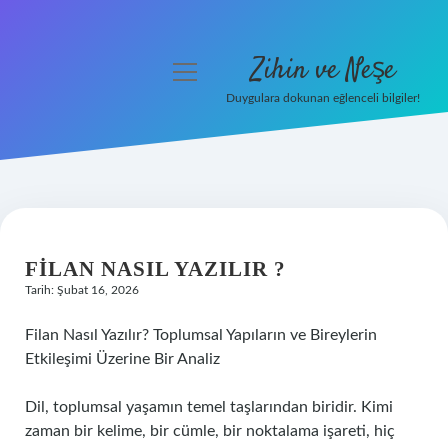
Zihin ve Neşe
menüyü
aç
Duygulara dokunan eğlenceli bilgiler!
Anasayfa
Gizlilik Politikası
Yasal Uyarı
FILAN NASIL YAZILIR ?
Hakkımızda
Tarih: Şubat 16, 2026
Filan Nasıl Yazılır? Toplumsal Yapıların ve Bireylerin
Etkileşimi Üzerine Bir Analiz
Dil, toplumsal yaşamın temel taşlarından biridir. Kimi
zaman bir kelime, bir cümle, bir noktalama işareti, hiç