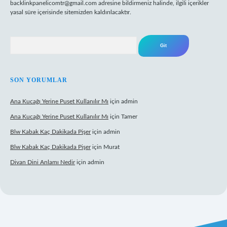
backlinkpanelicomtr@gmail.com
adresine bildirmeniz halinde, ilgili içerikler
yasal süre içerisinde sitemizden kaldırılacaktır.
Arama
SON YORUMLAR
Ana Kucağı Yerine Puset Kullanılır Mı
için
admin
Ana Kucağı Yerine Puset Kullanılır Mı
için
Tamer
Blw Kabak Kaç Dakikada Pişer
için
admin
Blw Kabak Kaç Dakikada Pişer
için
Murat
Divan Dini Anlamı Nedir
için
admin
 giriş