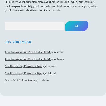
Hukuka ve yasal düzenlemelere aykırı olduğunu düşündüğünüz içerikleri,
backlinkpanelicomtr@gmail.com
adresine bildirmeniz halinde, ilgili içerikler
yasal süre içerisinde sitemizden kaldırılacaktır.
Arama
SON YORUMLAR
Ana Kucağı Yerine Puset Kullanılır Mı
için
admin
Ana Kucağı Yerine Puset Kullanılır Mı
için
Tamer
Blw Kabak Kaç Dakikada Pişer
için
admin
Blw Kabak Kaç Dakikada Pişer
için
Murat
Divan Dini Anlamı Nedir
için
admin