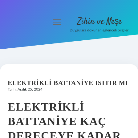
Zihin ve Neşe
menüyü
aç
Duygulara dokunan eğlenceli bilgiler!
Anasayfa
Gizlilik Politikası
Yasal Uyarı
ELEKTRIKLI BATTANIYE ISITIR MI
Hakkımızda
Tarih: Aralık 25, 2024
ELEKTRIKLI
BATTANIYE KAÇ
DERECEYE KADAR