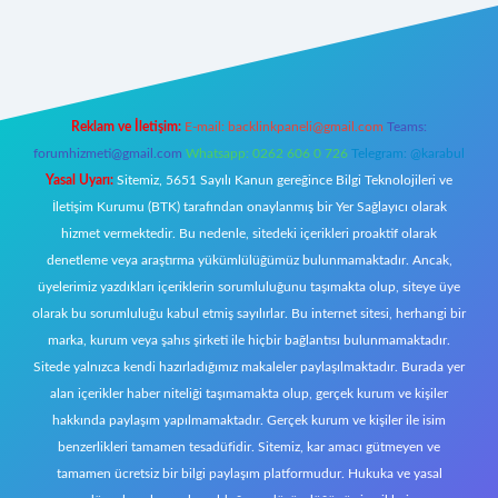
et giriş
Reklam ve İletişim:
E-mail:
backlinkpaneli@gmail.com
Teams:
forumhizmeti@gmail.com
Whatsapp: 0262 606 0 726
Telegram: @karabul
Yasal Uyarı:
Sitemiz, 5651 Sayılı Kanun gereğince Bilgi Teknolojileri ve
İletişim Kurumu (BTK) tarafından onaylanmış bir Yer Sağlayıcı olarak
hizmet vermektedir. Bu nedenle, sitedeki içerikleri proaktif olarak
denetleme veya araştırma yükümlülüğümüz bulunmamaktadır. Ancak,
üyelerimiz yazdıkları içeriklerin sorumluluğunu taşımakta olup, siteye üye
olarak bu sorumluluğu kabul etmiş sayılırlar. Bu internet sitesi, herhangi bir
marka, kurum veya şahıs şirketi ile hiçbir bağlantısı bulunmamaktadır.
Sitede yalnızca kendi hazırladığımız makaleler paylaşılmaktadır. Burada yer
alan içerikler haber niteliği taşımamakta olup, gerçek kurum ve kişiler
hakkında paylaşım yapılmamaktadır. Gerçek kurum ve kişiler ile isim
benzerlikleri tamamen tesadüfidir. Sitemiz, kar amacı gütmeyen ve
tamamen ücretsiz bir bilgi paylaşım platformudur. Hukuka ve yasal