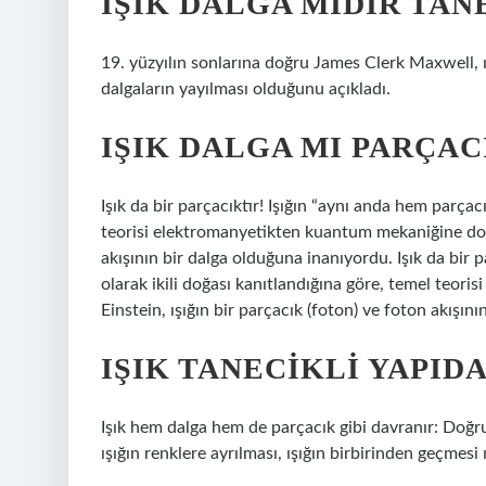
IŞIK DALGA MIDIR TAN
19. yüzyılın sonlarına doğru James Clerk Maxwell, 
dalgaların yayılması olduğunu açıkladı.
IŞIK DALGA MI PARÇAC
Işık da bir parçacıktır! Işığın “aynı anda hem parçac
teorisi elektromanyetikten kuantum mekaniğine doğru
akışının bir dalga olduğuna inanıyordu. Işık da bir 
olarak ikili doğası kanıtlandığına göre, temel teor
Einstein, ışığın bir parçacık (foton) ve foton akışın
IŞIK TANECIKLI YAPIDA
Işık hem dalga hem de parçacık gibi davranır: Doğrus
ışığın renklere ayrılması, ışığın birbirinden geçmes