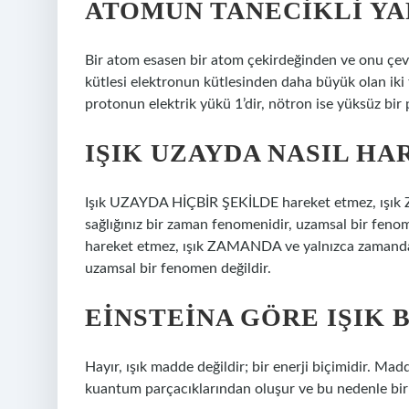
ATOMUN TANECIKLI YAP
Bir atom esasen bir atom çekirdeğinden ve onu çev
kütlesi elektronun kütlesinden daha büyük olan iki
protonun elektrik yükü 1’dir, nötron ise yüksüz bir 
IŞIK UZAYDA NASIL HA
Işık UZAYDA HİÇBİR ŞEKİLDE hareket etmez, ışık 
sağlığınız bir zaman fenomenidir, uzamsal bir fe
hareket etmez, ışık ZAMANDA ve yalnızca zamanda h
uzamsal bir fenomen değildir.
EINSTEINA GÖRE IŞIK 
Hayır, ışık madde değildir; bir enerji biçimidir. M
kuantum parçacıklarından oluşur ve bu nedenle bir