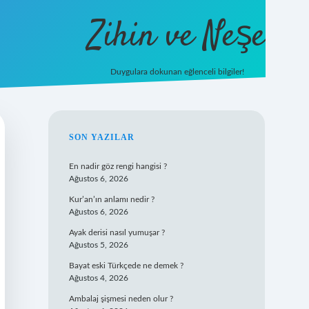
Zihin ve Neşe
Duygulara dokunan eğlenceli bilgiler!
hiltonbet g
SIDEBAR
SON YAZILAR
En nadir göz rengi hangisi ?
Ağustos 6, 2026
Kur’an’ın anlamı nedir ?
Ağustos 6, 2026
Ayak derisi nasıl yumuşar ?
Ağustos 5, 2026
Bayat eski Türkçede ne demek ?
Ağustos 4, 2026
Ambalaj şişmesi neden olur ?