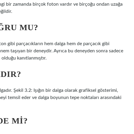
gi bir zamanda birçok foton vardır ve birçoğu ondan uzağa
ğildir.
OĞRU MU?
oton gibi parçacıkların hem dalga hem de parçacık gibi
 önem taşıyan bir deneydir. Ayrıca bu deneyden sonra sadece
p olduğu kanıtlanmıştır.
ADIR?
adır. Şekil 3.2: Işığın bir dalga olarak grafiksel gösterimi,
meyi temsil eder ve dalga boyunun tepe noktaları arasındaki
DE MI?