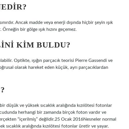
NEDIR?
 sınırdır. Ancak madde veya enerji dışında hiçbir şeyin ışık
 Örneğin bir gölge ışık hızını geçemez.
INI KIM BULDU?
ılabilir. Optikte, ışığın parçacık teorisi Pierre Gassendi ve
ğrusal olarak hareket eden küçük, ayrı parçacıklardan
?
ir düşük ve yüksek sıcaklık aralığında kızılötesi fotonlar
vücudunda herhangi bir zamanda birçok foton vardır ve
erçekten “içerilmiş” değildir.25 Ocak 2016Nesneler normal
k sıcaklık aralığında kızılötesi fotonlar üretir ve yayar.