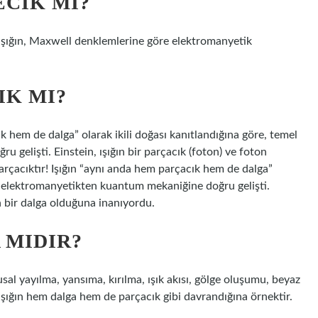
ECIK MI?
ışığın, Maxwell denklemlerine göre elektromanyetik
IK MI?
ık hem de dalga” olarak ikili doğası kanıtlandığına göre, temel
 gelişti. Einstein, ışığın bir parçacık (foton) ve foton
parçacıktır! Işığın “aynı anda hem parçacık hem de dalga”
isi elektromanyetikten kuantum mekaniğine doğru gelişti.
ın bir dalga olduğuna inanıyordu.
 MIDIR?
al yayılma, yansıma, kırılma, ışık akısı, gölge oluşumu, beyaz
i ışığın hem dalga hem de parçacık gibi davrandığına örnektir.