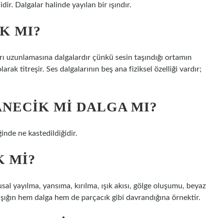
idir. Dalgalar halinde yayılan bir ışındır.
K MI?
rı uzunlamasına dalgalardır çünkü sesin taşındığı ortamın
rak titreşir. Ses dalgalarının beş ana fiziksel özelliği vardır;
TANECIK MI DALGA MI?
iğinde ne kastedildiğidir.
K MI?
al yayılma, yansıma, kırılma, ışık akısı, gölge oluşumu, beyaz
i ışığın hem dalga hem de parçacık gibi davrandığına örnektir.