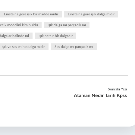
Einsteina göre ışık bir madde midir
Einsteina göre ışık dalga mıdır
anecik modelini kim buldu
Işık dalga mı parçacık mı
 dalgalar halinde mi
Işık ne tür bir dalgadır
Işık ve ses enine dalga mıdır
Ses dalga mı parçacık mı
Sonraki Yazı
Ataman Nedir Tarih Kpss