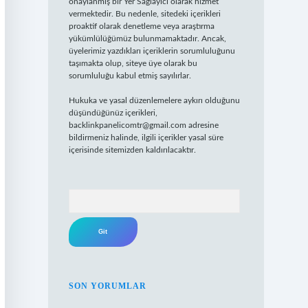
onaylanmış bir Yer Sağlayıcı olarak hizmet
vermektedir. Bu nedenle, sitedeki içerikleri
proaktif olarak denetleme veya araştırma
yükümlülüğümüz bulunmamaktadır. Ancak,
üyelerimiz yazdıkları içeriklerin sorumluluğunu
taşımakta olup, siteye üye olarak bu
sorumluluğu kabul etmiş sayılırlar.
Hukuka ve yasal düzenlemelere aykırı olduğunu
düşündüğünüz içerikleri,
backlinkpanelicomtr@gmail.com
adresine
bildirmeniz halinde, ilgili içerikler yasal süre
içerisinde sitemizden kaldırılacaktır.
Arama
SON YORUMLAR