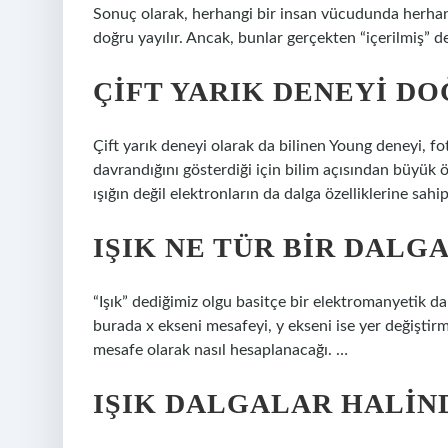
Sonuç olarak, herhangi bir insan vücudunda herhan
doğru yayılır. Ancak, bunlar gerçekten “içerilmiş” de
ÇIFT YARIK DENEYI D
Çift yarık deneyi olarak da bilinen Young deneyi, f
davrandığını gösterdiği için bilim açısından büyük
ışığın değil elektronların da dalga özelliklerine sahi
IŞIK NE TÜR BIR DALG
“Işık” dediğimiz olgu basitçe bir elektromanyetik dalg
burada x ekseni mesafeyi, y ekseni ise yer değiştir
mesafe olarak nasıl hesaplanacağı. …
IŞIK DALGALAR HALIN