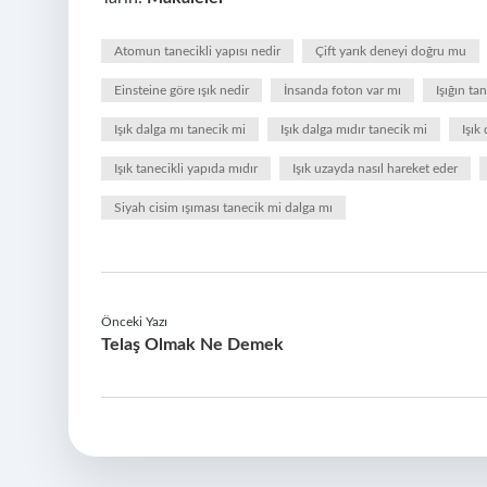
Atomun tanecikli yapısı nedir
Çift yarık deneyi doğru mu
Einsteine göre ışık nedir
İnsanda foton var mı
Işığın t
Işık dalga mı tanecik mi
Işık dalga mıdır tanecik mi
Işık
Işık tanecikli yapıda mıdır
Işık uzayda nasıl hareket eder
Siyah cisim ışıması tanecik mi dalga mı
Önceki Yazı
Telaş Olmak Ne Demek