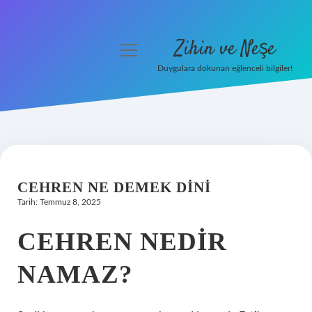
Zihin ve Neşe
menüyü
aç
Duygulara dokunan eğlenceli bilgiler!
Anasayfa
Gizlilik Politikası
Yasal Uyarı
CEHREN NE DEMEK DINI
Hakkımızda
Tarih: Temmuz 8, 2025
CEHREN NEDIR
NAMAZ?