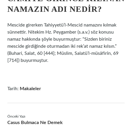
NAMAZIN ADI NEDIR?
Mescide girerken Tahiyyetü’l-Mescid namazını kılmak
sünnettir. Nitekim Hz. Peygamber (s.a.v.) söz konusu
namaz hakkında şöyle buyurmuştur: “Sizden biriniz
mescide girdiğinde oturmadan iki rek’at namaz kılsın.”
(Buhari, Salat, 60 [444]; Müslim, Salatü’l-müsâfirîn, 69
[714]) buyurmuştur.
Tarih:
Makaleler
Önceki Yazı
Casus Bulmaca Ne Demek