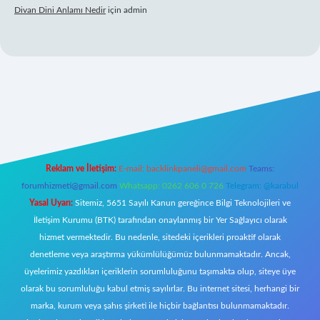
Divan Dini Anlamı Nedir
için
admin
onbet giriş
Reklam ve İletişim:
E-mail:
backlinkpaneli@gmail.com
Teams:
forumhizmeti@gmail.com
Whatsapp: 0262 606 0 726
Telegram: @karabul
Yasal Uyarı:
Sitemiz, 5651 Sayılı Kanun gereğince Bilgi Teknolojileri ve
İletişim Kurumu (BTK) tarafından onaylanmış bir Yer Sağlayıcı olarak
hizmet vermektedir. Bu nedenle, sitedeki içerikleri proaktif olarak
denetleme veya araştırma yükümlülüğümüz bulunmamaktadır. Ancak,
üyelerimiz yazdıkları içeriklerin sorumluluğunu taşımakta olup, siteye üye
olarak bu sorumluluğu kabul etmiş sayılırlar. Bu internet sitesi, herhangi bir
marka, kurum veya şahıs şirketi ile hiçbir bağlantısı bulunmamaktadır.