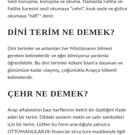
Sesli konuşma, konuşma ve okuma. Namazda Fatiha ve
Fatiha Suresini sesli okumaya “cehrî”, kısık sesle ve gizlice
okumaya “hâfî”* denir.
DINI TERIM NE DEMEK?
Dini terimler ve anlamları her Müslümanın bilmesi
gereken kelimelerdir ve eğer bilmiyorsa yardımla
öğrenilebilir. Bu dini terimler kökeni İslam’a dayanan ve
günümüze kadar ulaşmış, çoğunlukla Arapça kökenli
kelimelerdir.
ÇEHR NE DEMEK?
Arap alfabesinin bazı harflerinin belirli bir özelliğini ifade
eden bir terim. Dildeki seslerin metin ve satır sembolleri
için bir terim. Lütfen bu form aracılığıyla yalnızca
OTTOMANLILAR//8-financial-structure maddesiyle ilgili