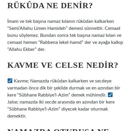
RÜKÛDA NE DENIR?
İmam ve tek başına namaz kılanın rükûdan kalkarken
“Semi’Allahu Limen Hamideh” demesi sünnettir. Cemaat
bunu söylemez. Bundan sonra tek başına namaz kılan ve
cemaat hemen “Rabbena lekel-hamd” der ve ayağa kalkıp
“Allahu Ekber” der.
KAVME VE CELSE NEDIR?
Kavme; Namazda rükûdan kalkarken ve secdeye
varmadan önce dik bir şekilde durmak ve en azından bir
kere “Sübhane Rabbiye’l-Azim” demek mühimdir.
Jalse; namazda iki secde arasında en azından bir kere
“Sübhane Rabbiye’l-Azim” diyecek kadar oturmak
demektir.