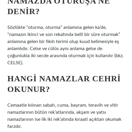
NAMAZDA OTURUŞA NE
DENIR?
Sözlükte “oturma, oturma” anlamına gelen ka’de,
“namazın ikinci ve son rekatında belli bir süre oturmak”
anlamına gelen bir fıkıh terimi olup kuud kelimesiyle eş
anlamlıdır. Celse ve cülûs aynı anlama gelse de
çoğunlukla iki secde arasında oturmak için kullanılır (bkz.
CELSE).
HANGI NAMAZLAR CEHRI
OKUNUR?
Cemaatle kılınan sabah, cuma, bayram, teravih ve vitir
namazlarının bütün rek’atlarında, akşam ve yatsı
namazlarının ise ilk iki rek’atında kıraati açıktan okumak
farzdır.