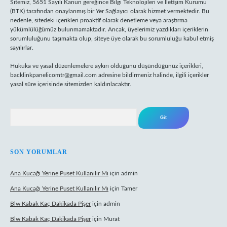
Sitemiz, 5651 Sayılı Kanun gereğince Bilgi Teknolojileri ve İletişim Kurumu
(BTK) tarafından onaylanmış bir Yer Sağlayıcı olarak hizmet vermektedir. Bu
nedenle, sitedeki içerikleri proaktif olarak denetleme veya araştırma
yükümlülüğümüz bulunmamaktadır. Ancak, üyelerimiz yazdıkları içeriklerin
sorumluluğunu taşımakta olup, siteye üye olarak bu sorumluluğu kabul etmiş
sayılırlar.
Hukuka ve yasal düzenlemelere aykırı olduğunu düşündüğünüz içerikleri,
backlinkpanelicomtr@gmail.com
adresine bildirmeniz halinde, ilgili içerikler
yasal süre içerisinde sitemizden kaldırılacaktır.
Arama
SON YORUMLAR
Ana Kucağı Yerine Puset Kullanılır Mı
için
admin
Ana Kucağı Yerine Puset Kullanılır Mı
için
Tamer
Blw Kabak Kaç Dakikada Pişer
için
admin
Blw Kabak Kaç Dakikada Pişer
için
Murat