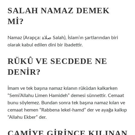
SALAH NAMAZ DEMEK
MI?
Namaz (Arapça: صلاة Salah), İslam’ın şartlarından biri
olarak kabul edilen dini bir ibadettir.
RÜKÛ VE SECDEDE NE
DENIR?
İmam ve tek başına namaz kılanın rükûdan kalkarken
“Semi’Allahu Limen Hamideh” demesi sünnettir. Cemaat
bunu söylemez. Bundan sonra tek başına namaz kılan ve
cemaat hemen “Rabbena lekel-hamd” der ve ayağa kalkıp
“Allahu Ekber” der.
CAMIYE GIRINCE KILINAN