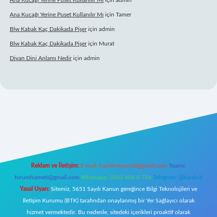
Ana Kucağı Yerine Puset Kullanılır Mı
için
admin
Ana Kucağı Yerine Puset Kullanılır Mı
için
Tamer
Blw Kabak Kaç Dakikada Pişer
için
admin
Blw Kabak Kaç Dakikada Pişer
için
Murat
Divan Dini Anlamı Nedir
için
admin
iltonbet giriş
Reklam ve İletişim:
E-mail:
backlinkpaneli@gmail.com
Teams:
forumhizmeti@gmail.com
Whatsapp: 0262 606 0 726
Telegram: @karabul
Yasal Uyarı:
Sitemiz, 5651 Sayılı Kanun gereğince Bilgi Teknolojileri ve
İletişim Kurumu (BTK) tarafından onaylanmış bir Yer Sağlayıcı olarak
hizmet vermektedir. Bu nedenle, sitedeki içerikleri proaktif olarak