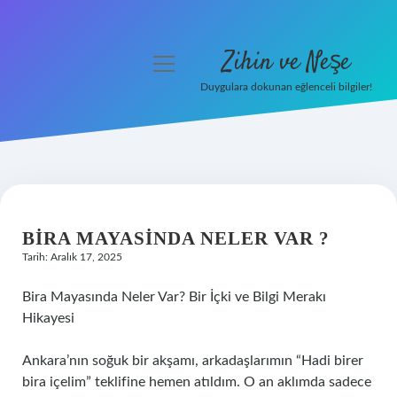
Zihin ve Neşe
menüyü
aç
Duygulara dokunan eğlenceli bilgiler!
Anasayfa
Gizlilik Politikası
Yasal Uyarı
BIRA MAYASINDA NELER VAR ?
Hakkımızda
Tarih: Aralık 17, 2025
Bira Mayasında Neler Var? Bir İçki ve Bilgi Merakı
Hikayesi
Ankara’nın soğuk bir akşamı, arkadaşlarımın “Hadi birer
bira içelim” teklifine hemen atıldım. O an aklımda sadece