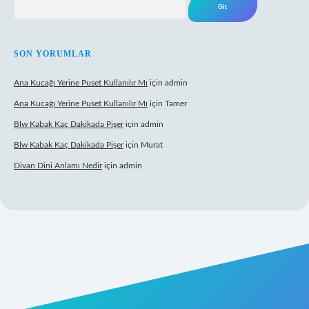
SON YORUMLAR
Ana Kucağı Yerine Puset Kullanılır Mı
için
admin
Ana Kucağı Yerine Puset Kullanılır Mı
için
Tamer
Blw Kabak Kaç Dakikada Pişer
için
admin
Blw Kabak Kaç Dakikada Pişer
için
Murat
Divan Dini Anlamı Nedir
için
admin
ltonbet giriş