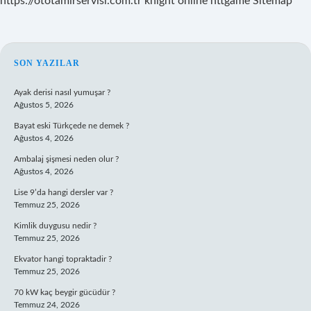
https://ototamirservisi.com.tr
knight online
nttgame
Sitemap
SIDEBAR
SON YAZILAR
Ayak derisi nasıl yumuşar ?
Ağustos 5, 2026
Bayat eski Türkçede ne demek ?
Ağustos 4, 2026
Ambalaj şişmesi neden olur ?
Ağustos 4, 2026
Lise 9’da hangi dersler var ?
Temmuz 25, 2026
Kimlik duygusu nedir ?
Temmuz 25, 2026
Ekvator hangi topraktadir ?
Temmuz 25, 2026
70 kW kaç beygir gücüdür ?
Temmuz 24, 2026