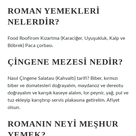
ROMAN YEMEKLERI
NELERDIR?
Food Roofirom Kızartma (Karaciğer, Uyuşukluk, Kalp ve
Böbrek) Paca çorbası.
ÇINGENE MEZESI NEDIR?
Nasıl Çingene Salatası (Kahvaltı) tarifi? Biber, kırmızı
biber ve domatesleri doğrayalım, maydanoz ve dereotu
doğrayalım ve karışık kaseye alalım, lor peynir, yağ, pul ve
tuz ekleyip karıştırıp servis plakasına getirelim. Afiyet
olsun.
ROMANIN NEYI MEŞHUR
YEMEK?