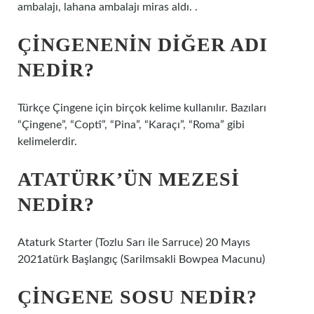
ambalajı, lahana ambalajı miras aldı. .
ÇINGENENIN DIĞER ADI
NEDIR?
Türkçe Çingene için birçok kelime kullanılır. Bazıları
“Çingene”, “Coptî”, “Pina”, “Karaçı”, “Roma” gibi
kelimelerdir.
ATATÜRK’ÜN MEZESI
NEDIR?
Ataturk Starter (Tozlu Sarı ile Sarruce) 20 Mayıs
2021atürk Başlangıç ​​(Sarilmsakli Bowpea Macunu)
ÇINGENE SOSU NEDIR?