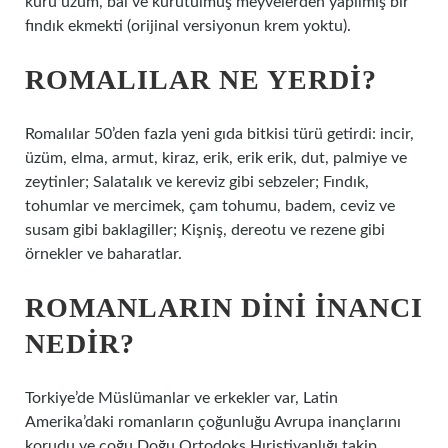
kuru üzüm, bal ve kurutulmuş meyvelerden yapılmış bir
fındık ekmekti (orijinal versiyonun krem ​​yoktu).
ROMALILAR NE YERDI?
Romalılar 50’den fazla yeni gıda bitkisi türü getirdi: incir,
üzüm, elma, armut, kiraz, erik, erik erik, dut, palmiye ve
zeytinler; Salatalık ve kereviz gibi sebzeler; Fındık,
tohumlar ve mercimek, çam tohumu, badem, ceviz ve
susam gibi baklagiller; Kişniş, dereotu ve rezene gibi
örnekler ve baharatlar.
ROMANLARIN DINI INANCI
NEDIR?
Torkiye’de Müslümanlar ve erkekler var, Latin
Amerika’daki romanların çoğunluğu Avrupa inançlarını
korudu ve çoğu Doğu Ortodoks Hıristiyanlığı takip