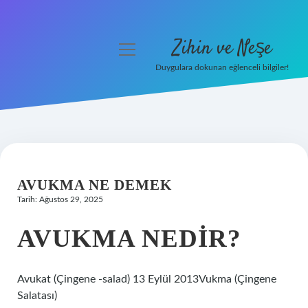
Zihin ve Neşe
menüyü
aç
Duygulara dokunan eğlenceli bilgiler!
Anasayfa
Gizlilik Politikası
Yasal Uyarı
AVUKMA NE DEMEK
Hakkımızda
Tarih: Ağustos 29, 2025
AVUKMA NEDIR?
Avukat (Çingene -salad) 13 Eylül 2013Vukma (Çingene
Salatası)