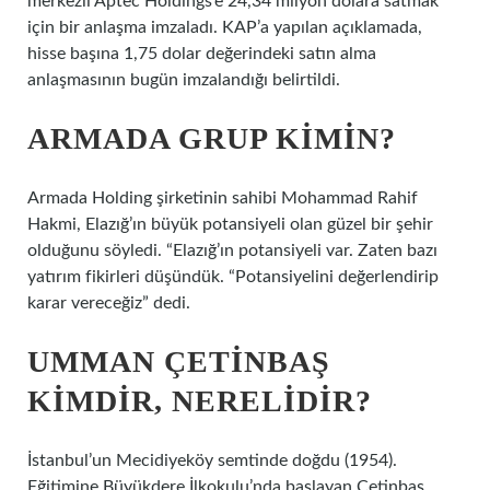
merkezli Aptec Holdings’e 24,34 milyon dolara satmak
için bir anlaşma imzaladı. KAP’a yapılan açıklamada,
hisse başına 1,75 dolar değerindeki satın alma
anlaşmasının bugün imzalandığı belirtildi.
ARMADA GRUP KIMIN?
Armada Holding şirketinin sahibi Mohammad Rahif
Hakmi, Elazığ’ın büyük potansiyeli olan güzel bir şehir
olduğunu söyledi. “Elazığ’ın potansiyeli var. Zaten bazı
yatırım fikirleri düşündük. “Potansiyelini değerlendirip
karar vereceğiz” dedi.
UMMAN ÇETINBAŞ
KIMDIR, NERELIDIR?
İstanbul’un Mecidiyeköy semtinde doğdu (1954).
Eğitimine Büyükdere İlkokulu’nda başlayan Çetinbaş,