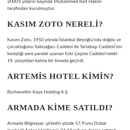
2000’li yılların başında Muhammed Raif Hakmi
tarafından kurulmuştur.
KASIM ZOTO NERELI?
Kasım Zoto, 1950 yılında İstanbul Beyoğlu’nda doğdu ve
çocukluğunu Sakızağacı Caddesi ile Tarlabaşı Caddesi’nin
kesiştiği yere paralel uzanan Eski Çeşme Caddesi’ndeki
19. yüzyıldan kalma bir binada geçirdi.
ARTEMIS HOTEL KIMIN?
Burhanettin Kaya Holding A.Ş.
ARMADA KIME SATILDI?
Armada Bilgisayar, şirketin yüzde 57,9’unu Dubai