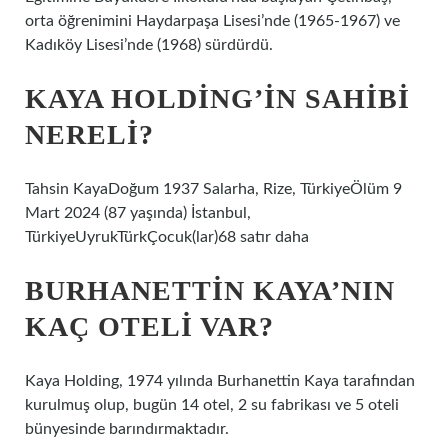
orta öğrenimini Haydarpaşa Lisesi’nde (1965-1967) ve
Kadıköy Lisesi’nde (1968) sürdürdü.
KAYA HOLDING’IN SAHIBI
NERELI?
Tahsin KayaDoğum 1937 Salarha, Rize, TürkiyeÖlüm 9
Mart 2024 (87 yaşında) İstanbul,
TürkiyeUyrukTürkÇocuk(lar)68 satır daha
BURHANETTIN KAYA’NIN
KAÇ OTELI VAR?
Kaya Holding, 1974 yılında Burhanettin Kaya tarafından
kurulmuş olup, bugün 14 otel, 2 su fabrikası ve 5 oteli
bünyesinde barındırmaktadır.