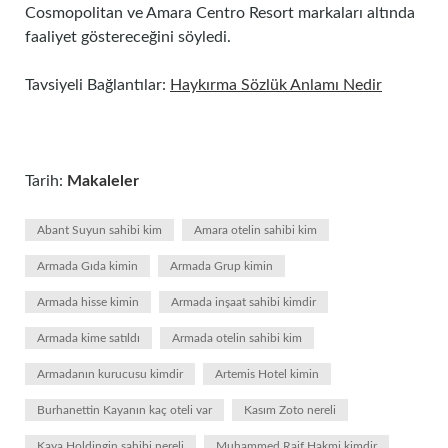
Cosmopolitan ve Amara Centro Resort markaları altında
faaliyet göstereceğini söyledi.
Tavsiyeli Bağlantılar:
Haykırma Sözlük Anlamı Nedir
Tarih:
Makaleler
Abant Suyun sahibi kim
Amara otelin sahibi kim
Armada Gıda kimin
Armada Grup kimin
Armada hisse kimin
Armada inşaat sahibi kimdir
Armada kime satıldı
Armada otelin sahibi kim
Armadanın kurucusu kimdir
Artemis Hotel kimin
Burhanettin Kayanın kaç oteli var
Kasım Zoto nereli
Kaya Holdingin sahibi nereli
Muhammed Raif Hakmi kimdir