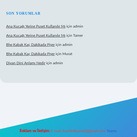
SON YORUMLAR
Ana Kucağı Yerine Puset Kullanılır Mı
için
admin
Ana Kucağı Yerine Puset Kullanılır Mı
için
Tamer
Blw Kabak Kaç Dakikada Pişer
için
admin
Blw Kabak Kaç Dakikada Pişer
için
Murat
Divan Dini Anlamı Nedir
için
admin
onbet giriş
Reklam ve İletişim:
E-mail:
backlinkpaneli@gmail.com
Teams: