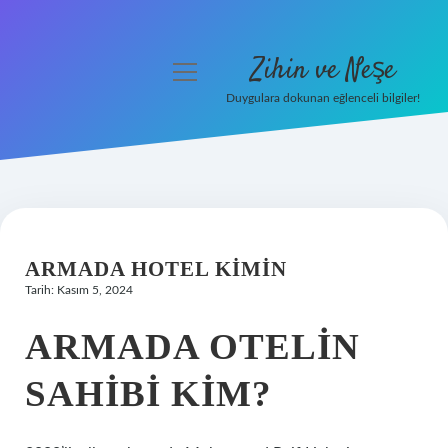
Zihin ve Neşe
menüyü
aç
Duygulara dokunan eğlenceli bilgiler!
Anasayfa
Gizlilik Politikası
Yasal Uyarı
ARMADA HOTEL KIMIN
Hakkımızda
Tarih: Kasım 5, 2024
ARMADA OTELIN
SAHIBI KIM?