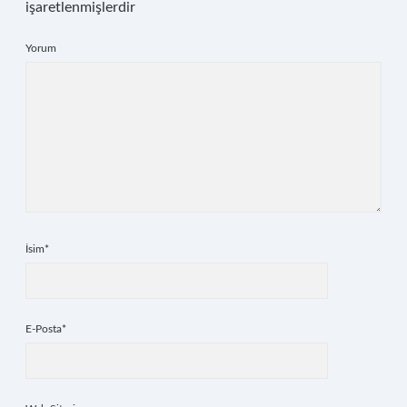
işaretlenmişlerdir
Yorum
İsim*
E-Posta*