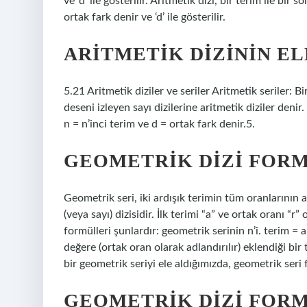
ve ‘d’ ile gösterilir. Aritmetik dizi, bir terim ile bir
ortak fark denir ve ‘d’ ile gösterilir.
ARITMETIK DIZININ E
5.21 Aritmetik diziler ve seriler Aritmetik seriler: 
deseni izleyen sayı dizilerine aritmetik diziler denir.
n = n’inci terim ve d = ortak fark denir.5.
GEOMETRIK DIZI FORM
Geometrik seri, iki ardışık terimin tüm oranlarının a
(veya sayı) dizisidir. İlk terimi “a” ve ortak oranı “r
formülleri şunlardır: geometrik serinin n’i. terim = 
değere (ortak oran olarak adlandırılır) eklendiği bir t
bir geometrik seriyi ele aldığımızda, geometrik seri f
GEOMETRIK DIZI FORM