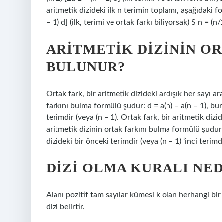
aritmetik dizideki ilk n terimin toplamı, aşağıdaki fo
– 1) d] (ilk, terimi ve ortak farkı biliyorsak) S n = (n/
ARITMETIK DIZININ OR
BULUNUR?
Ortak fark, bir aritmetik dizideki ardışık her sayı a
farkını bulma formülü şudur: d = a(n) – a(n – 1), bura
terimdir (veya (n – 1). Ortak fark, bir aritmetik dizi
aritmetik dizinin ortak farkını bulma formülü şudur: 
dizideki bir önceki terimdir (veya (n – 1) ‘inci terimdi
DIZI OLMA KURALI NED
Alanı pozitif tam sayılar kümesi k olan herhangi bir 
dizi belirtir.