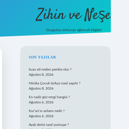
Zihin ve Neşe
Duygulara dokunan eğlenceli bilgiler!
hiltonbet g
SIDEBAR
SON YAZILAR
kuzu eti neden pembe olur ?
Ağustos 8, 2026
Minika Çocuk türkçe nasıl yapılır ?
Ağustos 8, 2026
En nadir göz rengi hangisi ?
Ağustos 6, 2026
Kur’an’ın anlamı nedir ?
Ağustos 6, 2026
Ayak derisi nasıl yumuşar ?