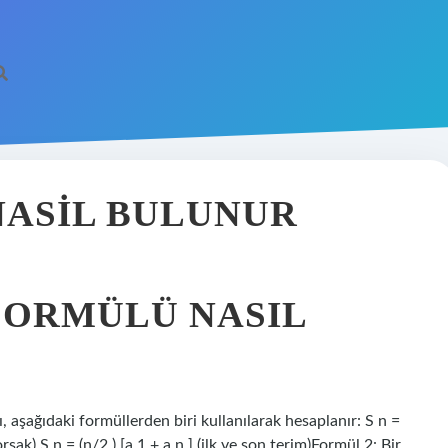
NASIL BULUNUR
FORMÜLÜ NASIL
ı, aşağıdaki formüllerden biri kullanılarak hesaplanır: S n =
yorsak) S n = (n/2 ) [a 1 + a n ] (ilk ve son terim)Formül 2: Bir