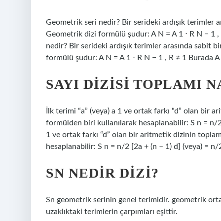
Geometrik seri nedir? Bir serideki ardışık terimler a
Geometrik dizi formülü şudur: A N = A 1 ⋅ R N − 1 , 
nedir? Bir serideki ardışık terimler arasında sabit b
formülü şudur: A N = A 1 ⋅ R N − 1 , R ≠ 1 Burada A 1
SAYI DIZISI TOPLAMI 
İlk terimi “a” (veya) a 1 ve ortak farkı “d” olan bir ar
formülden biri kullanılarak hesaplanabilir: S n = n/2 [
1 ve ortak farkı “d” olan bir aritmetik dizinin toplam
hesaplanabilir: S n = n/2 [2a + (n – 1) d] (veya) = n/2
SN NEDIR DIZI?
Sn geometrik serinin genel terimidir. geometrik orta
uzaklıktaki terimlerin çarpımları eşittir.