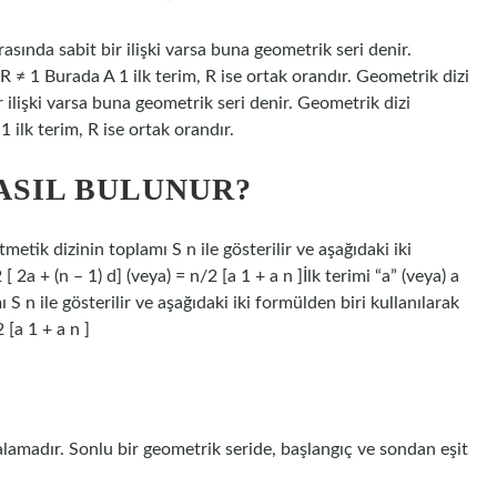
rasında sabit bir ilişki varsa buna geometrik seri denir.
R ≠ 1 Burada A 1 ilk terim, R ise ortak orandır. Geometrik dizi
ir ilişki varsa buna geometrik seri denir. Geometrik dizi
 ilk terim, R ise ortak orandır.
NASIL BULUNUR?
itmetik dizinin toplamı S n ile gösterilir ve aşağıdaki iki
 2a + (n – 1) d] (veya) = n/2 [a 1 + a n ]İlk terimi “a” (veya) a
ı S n ile gösterilir ve aşağıdaki iki formülden biri kullanılarak
 [a 1 + a n ]
lamadır. Sonlu bir geometrik seride, başlangıç ​​ve sondan eşit