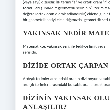
(veya sayı) dizisidir. İlk terimi “a” ve ortak oranı “r
formülleri şunlardır: geometrik serinin n’i. terim = 
değere (ortak oran olarak adlandırılır) eklendiği bir t
bir geometrik seriyi ele aldığımızda, geometrik seri f
YAKINSAK NEDIR MAT
Matematikte, yakınsak seri, ilerledikçe limit veya lim
serisidir.
DIZIDE ORTAK ÇARPAN
Ardışık terimler arasındaki oranın dizi boyunca sabi
ardışık terimler arasındaki bu sabit orana ortak oran
DIZININ YAKINSAK OLU
ANLAŞILIR?