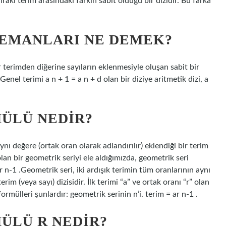
 sonraki terim arasındaki farkın sabit olduğu bir dizidir. Bu farka
LEMANLARI NE DEMEK?
Bir terimden diğerine sayıların eklenmesiyle oluşan sabit bir
 Genel terimi a n + 1 = a n + d olan bir diziye aritmetik dizi, a
ÜLÜ NEDIR?
ynı değere (ortak oran olarak adlandırılır) eklendiği bir terim
” olan bir geometrik seriyi ele aldığımızda, geometrik seri
ar n-1 .Geometrik seri, iki ardışık terimin tüm oranlarının aynı
erim (veya sayı) dizisidir. İlk terimi “a” ve ortak oranı “r” olan
ormülleri şunlardır: geometrik serinin n’i. terim = ar n-1 .
ÜLÜ R NEDIR?