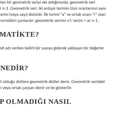
” olan bir geometrik seriyi ele aldığımızda, geometrik seri
ar n-1 .Geometrik seri, iki ardışık terimin tüm oranlarının aynı
erim (veya sayı) dizisidir. İlk terimi “a” ve ortak oranı “r” olan
ormülleri şunlardır: geometrik serinin n’i. terim = ar n-1 .
EMATIKTE?
it adı verilen belirli bir sayıya giderek yaklaşan bir değerler
 NEDIR?
t olduğu dizilere geometrik diziler denir. Geometrik serideki
 veya ortak çarpan denir ve ile gösterilir.
P OLMADIĞI NASIL