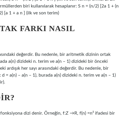
rmüllerden biri kullanılarak hesaplanır: S n = (n/2) [2a 1 + (n
2) [a 1 + a n ] (ilk ve son terim)
TAK FARKI NASIL
rasındaki değerdir. Bu nedenle, bir aritmetik dizinin ortak
da a(n) dizideki n. terim ve a(n – 1) dizideki bir önceki
deki ardışık her sayı arasındaki değerdir. Bu nedenle, bir
d = a(n) – a(n – 1), burada a(n) dizideki n. terim ve a(n – 1)
r).
IR?
fonksiyona dizi denir. Örneğin, f:Z →R, f(n) =n² ifadesi bir