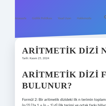
Anasayfa
Gizlilik Politikası
Yasal Uyarı
Hakkımızda
ARITMETIK DIZI 
Tarih: Kasım 25, 2024
ARITMETIK DIZI 
BULUNUR?
Formül 2: Bir aritmetik dizideki ilk n terimin toplam
(n/2) [2a 1 + (n – 1) d] (ilk terimi ve ortak farkı bili