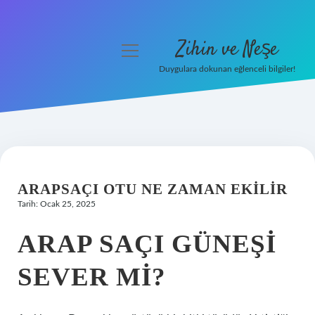
Zihin ve Neşe
menüyü
aç
Duygulara dokunan eğlenceli bilgiler!
Anasayfa
Gizlilik Politikası
Yasal Uyarı
ARAPSAÇI OTU NE ZAMAN EKILIR
Hakkımızda
Tarih: Ocak 25, 2025
ARAP SAÇI GÜNEŞI
SEVER MI?