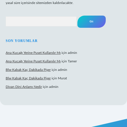
yasal süre içerisinde sitemizden kaldırılacaktır.
Arama
SON YORUMLAR
Ana Kucağı Yerine Puset Kullanılır Mı
için
admin
Ana Kucağı Yerine Puset Kullanılır Mı
için
Tamer
Blw Kabak Kaç Dakikada Pişer
için
admin
Blw Kabak Kaç Dakikada Pişer
için
Murat
Divan Dini Anlamı Nedir
için
admin
t giriş