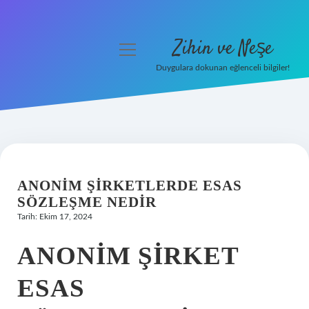
Zihin ve Neşe
menüyü
aç
Duygulara dokunan eğlenceli bilgiler!
Anasayfa
Gizlilik Politikası
Yasal Uyarı
ANONIM ŞIRKETLERDE ESAS
Hakkımızda
SÖZLEŞME NEDIR
Tarih: Ekim 17, 2024
ANONIM ŞIRKET
ESAS