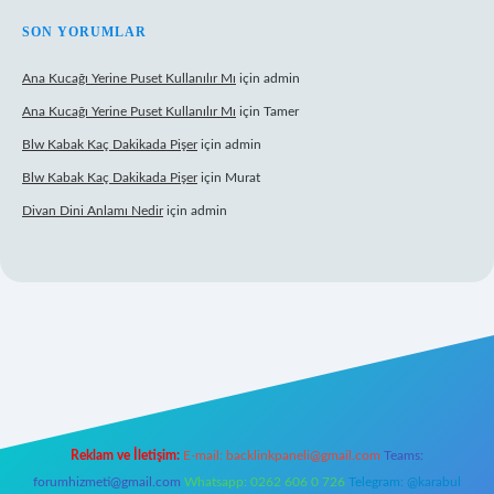
SON YORUMLAR
Ana Kucağı Yerine Puset Kullanılır Mı
için
admin
Ana Kucağı Yerine Puset Kullanılır Mı
için
Tamer
Blw Kabak Kaç Dakikada Pişer
için
admin
Blw Kabak Kaç Dakikada Pişer
için
Murat
Divan Dini Anlamı Nedir
için
admin
riş
Reklam ve İletişim:
E-mail:
backlinkpaneli@gmail.com
Teams:
forumhizmeti@gmail.com
Whatsapp: 0262 606 0 726
Telegram: @karabul