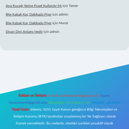
Ana Kucağı Yerine Puset Kullanılır Mı
için
Tamer
Blw Kabak Kaç Dakikada Pişer
için
admin
Blw Kabak Kaç Dakikada Pişer
için
Murat
Divan Dini Anlamı Nedir
için
admin
 giriş
Reklam ve İletişim:
E-mail:
backlinkpaneli@gmail.com
Teams:
forumhizmeti@gmail.com
Whatsapp: 0262 606 0 726
Telegram: @karabul
Yasal Uyarı:
Sitemiz, 5651 Sayılı Kanun gereğince Bilgi Teknolojileri ve
İletişim Kurumu (BTK) tarafından onaylanmış bir Yer Sağlayıcı olarak
hizmet vermektedir. Bu nedenle, sitedeki içerikleri proaktif olarak