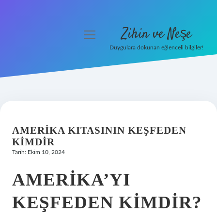
Zihin ve Neşe
menüyü
aç
Duygulara dokunan eğlenceli bilgiler!
Anasayfa
Gizlilik Politikası
Yasal Uyarı
AMERIKA KITASININ KEŞFEDEN
Hakkımızda
KIMDIR
Tarih: Ekim 10, 2024
AMERIKA’YI
KEŞFEDEN KIMDIR?