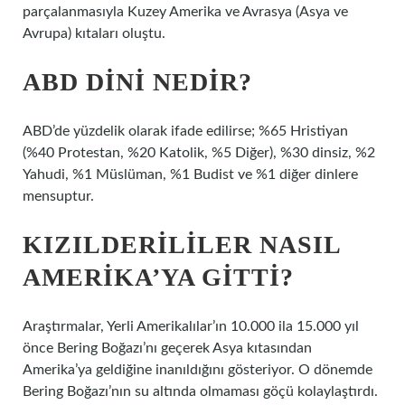
parçalanmasıyla Kuzey Amerika ve Avrasya (Asya ve
Avrupa) kıtaları oluştu.
ABD DINI NEDIR?
ABD’de yüzdelik olarak ifade edilirse; %65 Hristiyan
(%40 Protestan, %20 Katolik, %5 Diğer), %30 dinsiz, %2
Yahudi, %1 Müslüman, %1 Budist ve %1 diğer dinlere
mensuptur.
KIZILDERILILER NASIL
AMERIKA’YA GITTI?
Araştırmalar, Yerli Amerikalılar’ın 10.000 ila 15.000 yıl
önce Bering Boğazı’nı geçerek Asya kıtasından
Amerika’ya geldiğine inanıldığını gösteriyor. O dönemde
Bering Boğazı’nın su altında olmaması göçü kolaylaştırdı.