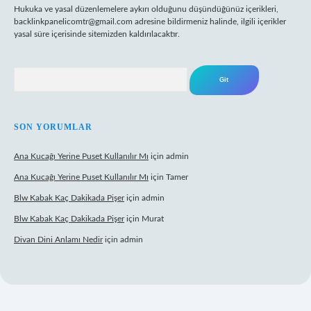
Hukuka ve yasal düzenlemelere aykırı olduğunu düşündüğünüz içerikleri,
backlinkpanelicomtr@gmail.com
adresine bildirmeniz halinde, ilgili içerikler
yasal süre içerisinde sitemizden kaldırılacaktır.
Arama
SON YORUMLAR
Ana Kucağı Yerine Puset Kullanılır Mı
için
admin
Ana Kucağı Yerine Puset Kullanılır Mı
için
Tamer
Blw Kabak Kaç Dakikada Pişer
için
admin
Blw Kabak Kaç Dakikada Pişer
için
Murat
Divan Dini Anlamı Nedir
için
admin