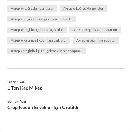
Akrep erkeği aşkı nasıl yaşar
Akrep erkeği aşkta ne ister
Akrep erkeği etkilendiğini nasıl belli eder
Akrep erkeği hangi burca aşık olur
Akrep erkeği ilk adımı atar mı
Akrep erkeği nasıl kadınlara aşık olur
Akrep erkeğini ne soğutur
Akrep erkeğinin ilgisini çekmek için ne yapmalı
Önceki Yazı
1 Ton Kaç Mikap
Sonraki Yazı
Crop Neden Erkekler Için Üretildi