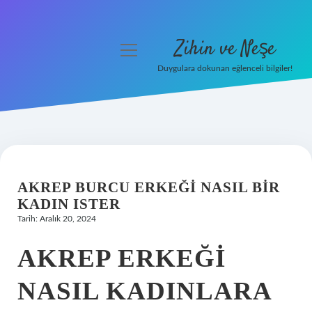
Zihin ve Neşe
menüyü
aç
Duygulara dokunan eğlenceli bilgiler!
Anasayfa
Gizlilik Politikası
Yasal Uyarı
AKREP BURCU ERKEĞI NASIL BIR
Hakkımızda
KADIN ISTER
Tarih: Aralık 20, 2024
AKREP ERKEĞI
NASIL KADINLARA