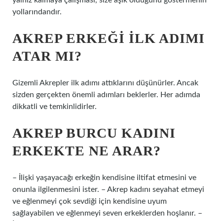
yalnız kalmaya çalışması, size aşık olduğunu göstermenin
yollarındandır.
AKREP ERKEĞI ILK ADIMI
ATAR MI?
Gizemli Akrepler ilk adımı attıklarını düşünürler. Ancak
sizden gerçekten önemli adımları beklerler. Her adımda
dikkatli ve temkinlidirler.
AKREP BURCU KADINI
ERKEKTE NE ARAR?
– İlişki yaşayacağı erkeğin kendisine iltifat etmesini ve
onunla ilgilenmesini ister. – Akrep kadını seyahat etmeyi
ve eğlenmeyi çok sevdiği için kendisine uyum
sağlayabilen ve eğlenmeyi seven erkeklerden hoşlanır. –