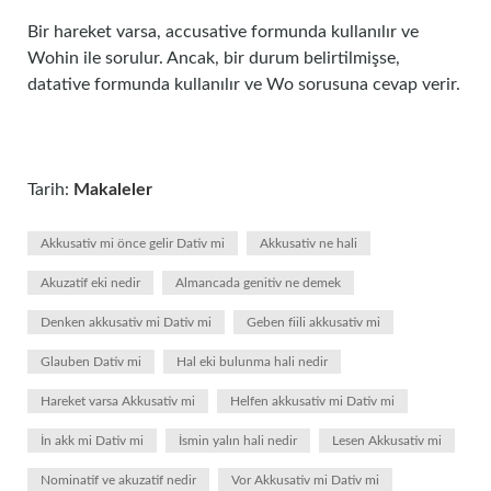
Bir hareket varsa, accusative formunda kullanılır ve
Wohin ile sorulur. Ancak, bir durum belirtilmişse,
datative formunda kullanılır ve Wo sorusuna cevap verir.
Tarih:
Makaleler
Akkusativ mi önce gelir Dativ mi
Akkusativ ne hali
Akuzatif eki nedir
Almancada genitiv ne demek
Denken akkusativ mi Dativ mi
Geben fiili akkusativ mi
Glauben Dativ mi
Hal eki bulunma hali nedir
Hareket varsa Akkusativ mi
Helfen akkusativ mi Dativ mi
İn akk mi Dativ mi
İsmin yalın hali nedir
Lesen Akkusativ mi
Nominatif ve akuzatif nedir
Vor Akkusativ mi Dativ mi