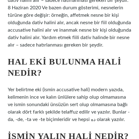
dativ halini alır – sadece hatırlanması gereken bir şeydir.
8 Haziran 2020 Ve bazen durum gösterimi, nesnelerin
türüne göre değişir: örneğin, affetmek nesne bir kişi
olduğunda dativ halini alır, ancak nesne bir fiil olduğunda
accusative halini alır ve inanmak nesne bir kişi olduğunda
dativ halini alır. Yardım etmek fiili dativ halinde bir nesne
alır – sadece hatırlanması gereken bir şeydir.
HAL EKI BULUNMA HALI
NEDIR?
Yer belirtme eki (ismin accusative hali) modern yazıda,
kelimenin ince ve kalın ünlülere sahip olup olmamasına
ve ismin sonundaki ünsüzün sert olup olmamasına bağlı
olarak dört farklı şekilde telaffuz edilir ve yazılır. Bunlar -
da, -de, -ta ve -te biçimleridir ve hepsi ده olarak yazılır.
İSMIN YALIN HALI NEDIR?