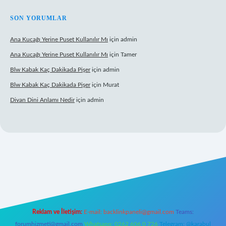
SON YORUMLAR
Ana Kucağı Yerine Puset Kullanılır Mı
için
admin
Ana Kucağı Yerine Puset Kullanılır Mı
için
Tamer
Blw Kabak Kaç Dakikada Pişer
için
admin
Blw Kabak Kaç Dakikada Pişer
için
Murat
Divan Dini Anlamı Nedir
için
admin
bet giriş
Reklam ve İletişim:
E-mail:
backlinkpaneli@gmail.com
Teams:
forumhizmeti@gmail.com
Whatsapp: 0262 606 0 726
Telegram: @karabul