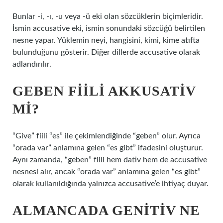
Bunlar -i, -ı, -u veya -ü eki olan sözcüklerin biçimleridir.
İsmin accusative eki, ismin sonundaki sözcüğü belirtilen
nesne yapar. Yüklemin neyi, hangisini, kimi, kime atıfta
bulunduğunu gösterir. Diğer dillerde accusative olarak
adlandırılır.
GEBEN FIILI AKKUSATIV
MI?
“Give” fiili “es” ile çekimlendiğinde “geben” olur. Ayrıca
“orada var” anlamına gelen “es gibt” ifadesini oluşturur.
Aynı zamanda, “geben” fiili hem dativ hem de accusative
nesnesi alır, ancak “orada var” anlamına gelen “es gibt”
olarak kullanıldığında yalnızca accusative’e ihtiyaç duyar.
ALMANCADA GENITIV NE