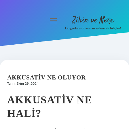
Zihin ve Neşe
menüyü
aç
Duygulara dokunan eğlenceli bilgiler!
Anasayfa
Gizlilik Politikası
Yasal Uyarı
AKKUSATIV NE OLUYOR
Hakkımızda
Tarih: Ekim 29, 2024
AKKUSATIV NE
HALI?