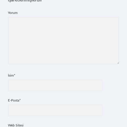
işaretlenmişlerdir
Yorum
İsim*
E-Posta*
Web Sitesi