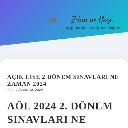
Zihin ve Neşe
menüyü
aç
Duygulara dokunan eğlenceli bilgiler!
Anasayfa
Gizlilik Politikası
Yasal Uyarı
AÇIK LISE 2 DÖNEM SINAVLARI NE
Hakkımızda
ZAMAN 2024
Tarih: Ağustos 13, 2025
AÖL 2024 2. DÖNEM
SINAVLARI NE