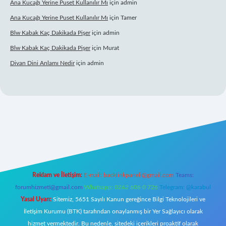
Ana Kucağı Yerine Puset Kullanılır Mı
için
admin
Ana Kucağı Yerine Puset Kullanılır Mı
için
Tamer
Blw Kabak Kaç Dakikada Pişer
için
admin
Blw Kabak Kaç Dakikada Pişer
için
Murat
Divan Dini Anlamı Nedir
için
admin
et giriş
Reklam ve İletişim:
E-mail:
backlinkpaneli@gmail.com
Teams:
forumhizmeti@gmail.com
Whatsapp: 0262 606 0 726
Telegram: @karabul
Yasal Uyarı:
Sitemiz, 5651 Sayılı Kanun gereğince Bilgi Teknolojileri ve
İletişim Kurumu (BTK) tarafından onaylanmış bir Yer Sağlayıcı olarak
hizmet vermektedir. Bu nedenle, sitedeki içerikleri proaktif olarak