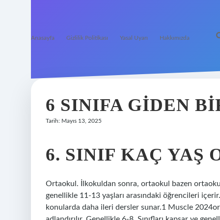
Anasayfa
Gizlilik Politikası
Yasal Uyarı
Hakkımızda
6 SINIFA GIDEN B
Tarih: Mayıs 13, 2025
6. SINIF KAÇ YAŞ
Ortaokul. İlkokuldan sonra, ortaokul bazen ortaokul o
genellikle 11-13 yaşları arasındaki öğrencileri içerir
konularda daha ileri dersler sunar.1 Muscle 2024or
adlandırılır. Genellikle 6-8. Sınıfları kapsar ve genel