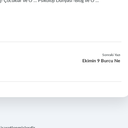
og› Çocuklar ve O … Psikoloji Dünyası ›Blog ve O …
Sonraki Yazı
Ekimin 9 Burcu Ne