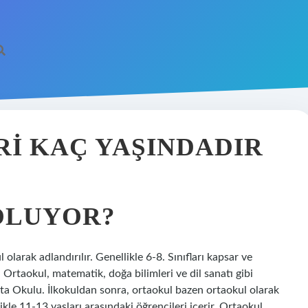
IRI KAÇ YAŞINDADIR
 OLUYOR?
larak adlandırılır. Genellikle 6-8. Sınıfları kapsar ve
. Ortaokul, matematik, doğa bilimleri ve dil sanatı gibi
ta Okulu. İlkokuldan sonra, ortaokul bazen ortaokul olarak
likle 11-13 yaşları arasındaki öğrencileri içerir. Ortaokul,