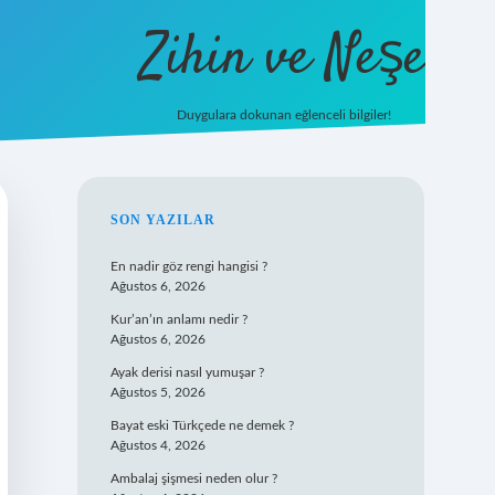
Zihin ve Neşe
Duygulara dokunan eğlenceli bilgiler!
hiltonbet giriş
SIDEBAR
SON YAZILAR
En nadir göz rengi hangisi ?
Ağustos 6, 2026
Kur’an’ın anlamı nedir ?
Ağustos 6, 2026
Ayak derisi nasıl yumuşar ?
Ağustos 5, 2026
Bayat eski Türkçede ne demek ?
Ağustos 4, 2026
Ambalaj şişmesi neden olur ?