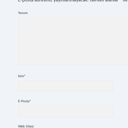
E-posta adresiniz yayınlanmayacak.
Gerekli alanlar
*
ile
Yorum
İsim*
E-Posta*
Web Sitesi