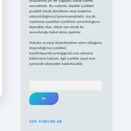
onaylanmış bir Yer Sağlayıcı olarak hizmet
vermektedir. Bu nedenle, sitedeki içerikleri
proaktif olarak denetleme veya araştırma
yükümlülüğümüz bulunmamaktadır. Ancak,
üyelerimiz yazdıkları içeriklerin sorumluluğunu
taşımakta olup, siteye üye olarak bu
sorumluluğu kabul etmiş sayılırlar.
Hukuka ve yasal düzenlemelere aykırı olduğunu
düşündüğünüz içerikleri,
backlinkpanelicomtr@gmail.com
adresine
bildirmeniz halinde, ilgili içerikler yasal süre
içerisinde sitemizden kaldırılacaktır.
Arama
SON YORUMLAR