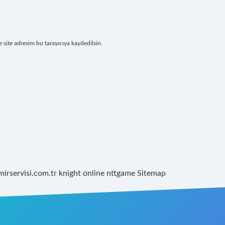
site adresim bu tarayıcıya kaydedilsin.
mirservisi.com.tr
knight online
nttgame
Sitemap