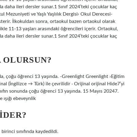
da daha ileri dersler sunar.1 Sınıf 2024’teki çocuklar kaç
l Mezuniyeti ve Yaşlı Yaşlılık Dergisi› Okul Derecesi-
sterir. İlkokuldan sonra, ortaokul bazen ortaokul olarak
likle 11-13 yaşları arasındaki öğrencileri içerir. Ortaokul,
da daha ileri dersler sunar.1 Sınıf 2024’teki çocuklar kaç
A OLURSUN?
unda, çoğu öğrenci 13 yaşında. -Greenlight Greenlight ›Eğitim
al (İngilizce → Türk) ile çevrilidir · Orijinal orijinal Hide7’yi
. sınıfın sonunda çoğu öğrenci 13 yaşında. 15 Mayıs 20247.
e ışığı ebeveynlik
GIDER?
n birinci sınıfında kaydedildi.