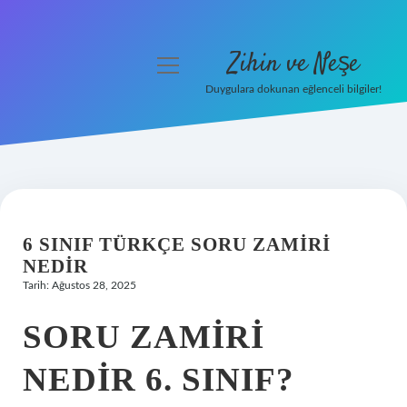
Zihin ve Neşe
menüyü
aç
Duygulara dokunan eğlenceli bilgiler!
Anasayfa
Gizlilik Politikası
Yasal Uyarı
6 SINIF TÜRKÇE SORU ZAMIRI
Hakkımızda
NEDIR
Tarih: Ağustos 28, 2025
SORU ZAMIRI
NEDIR 6. SINIF?