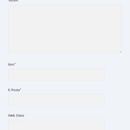
Yorum
İsim*
E-Posta*
Web Sitesi