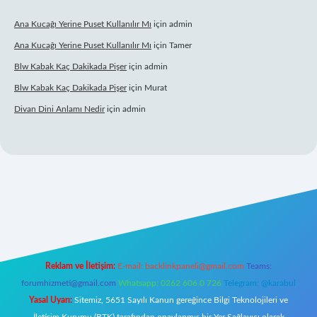
Ana Kucağı Yerine Puset Kullanılır Mı
için
admin
Ana Kucağı Yerine Puset Kullanılır Mı
için
Tamer
Blw Kabak Kaç Dakikada Pişer
için
admin
Blw Kabak Kaç Dakikada Pişer
için
Murat
Divan Dini Anlamı Nedir
için
admin
ş
Reklam ve İletişim:
E-mail:
backlinkpaneli@gmail.com
Teams:
forumhizmeti@gmail.com
Whatsapp: 0262 606 0 726
Telegram: @karabul
Yasal Uyarı:
Sitemiz, 5651 Sayılı Kanun gereğince Bilgi Teknolojileri ve