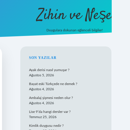
Zihin ve Neşe
Duygulara dokunan eğlenceli bilgiler!
hiltonbet g
SIDEBAR
SON YAZILAR
Ayak derisi nasıl yumuşar ?
Ağustos 5, 2026
Bayat eski Türkçede ne demek ?
Ağustos 4, 2026
Ambalaj şişmesi neden olur ?
Ağustos 4, 2026
Lise 9’da hangi dersler var ?
Temmuz 25, 2026
Kimlik duygusu nedir ?