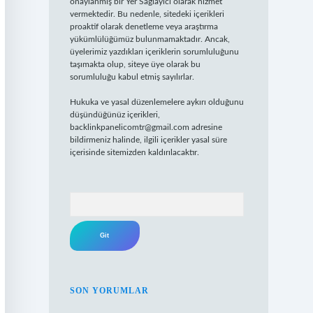
onaylanmış bir Yer Sağlayıcı olarak hizmet
vermektedir. Bu nedenle, sitedeki içerikleri
proaktif olarak denetleme veya araştırma
yükümlülüğümüz bulunmamaktadır. Ancak,
üyelerimiz yazdıkları içeriklerin sorumluluğunu
taşımakta olup, siteye üye olarak bu
sorumluluğu kabul etmiş sayılırlar.
Hukuka ve yasal düzenlemelere aykırı olduğunu
düşündüğünüz içerikleri,
backlinkpanelicomtr@gmail.com
adresine
bildirmeniz halinde, ilgili içerikler yasal süre
içerisinde sitemizden kaldırılacaktır.
Arama
SON YORUMLAR