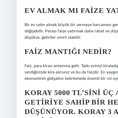
EV ALMAK MI FAIZE YA
Bir ev satın almak büyük bir sermaye harcaması gere
değişebilir. Parayı faize yatırmak daha rahat ve düş
düşükse, getiriler sınırlı olabilir.
FAIZ MANTIĞI NEDIR?
Faiz, para kirası anlamına gelir. Tıpkı evinizi kiralad
verdiğinizde kira alırsınız ve bu da faizdir. En yaygın
ekonominin gidişatını belirlemede önemli bir rol oy
KORAY 5000 TL’SINI ÜÇ
GETIRIYE SAHIP BIR H
DÜŞÜNÜYOR. KORAY 3 