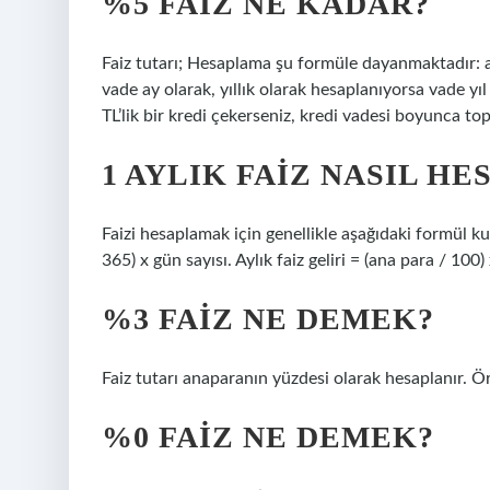
%5 FAIZ NE KADAR?
Faiz tutarı; Hesaplama şu formüle dayanmaktadır: an
vade ay olarak, yıllık olarak hesaplanıyorsa vade yıl 
TL’lik bir kredi çekerseniz, kredi vadesi boyunca to
1 AYLIK FAIZ NASIL HE
Faizi hesaplamak için genellikle aşağıdaki formül kull
365) x gün sayısı. Aylık faiz geliri = (ana para / 100) 
%3 FAIZ NE DEMEK?
Faiz tutarı anaparanın yüzdesi olarak hesaplanır. Ör
%0 FAIZ NE DEMEK?