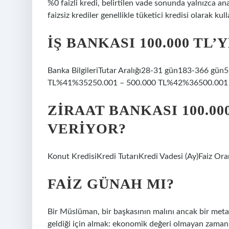
%0 faizli kredi, belirtilen vade sonunda yalnızca an
faizsiz krediler genellikle tüketici kredisi olarak kul
İŞ BANKASI 100.000 TL
Banka BilgileriTutar Aralığı28-31 gün183-366 g
TL%41%35250.001 – 500.000 TL%42%36500.001 
ZIRAAT BANKASI 100.00
VERIYOR?
Konut KredisiKredi TutarıKredi Vadesi (Ay)Faiz Or
FAIZ GÜNAH MI?
Bir Müslüman, bir başkasının malını ancak bir meta ve
geldiği için almak: ekonomik değeri olmayan zaman, 