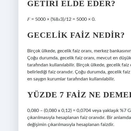
GETIRI ELDE EDER?
𝐹 = 5000 × (%8𝑥3)/12 = 5000 × 0.
GECELIK FAIZ NEDIR?
Birçok ülkede, gecelik faiz oranı, merkez bankasının p
Çoğu durumda, gecelik faiz oranı, mevcut en düşük 
tarafından kullanılabilir. Birçok ülkede, gecelik fai
belirlediği faiz oranıdır. Çoğu durumda, gecelik fai
en saygın kurumlar tarafından kullanılabilir.
YÜZDE 7 FAIZ NE DEME
0,080 – (0,080 x 0,12) = 0,0704 veya yaklaşık %7 G
çıkarılmasıyla hesaplanan faiz oranıdır. Bir anlam
değişimin çıkarılmasıyla hesaplanan faizdir.