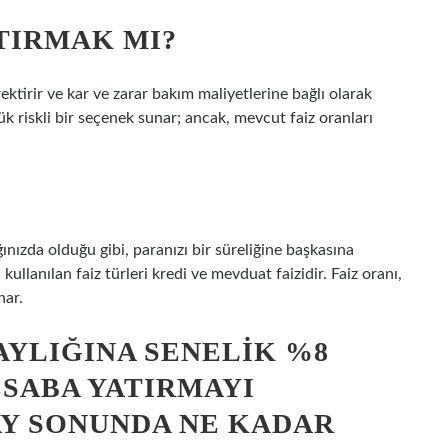
TIRMAK MI?
ktirir ve kar ve zarar bakım maliyetlerine bağlı olarak
ük riskli bir seçenek sunar; ancak, mevcut faiz oranları
ığınızda olduğu gibi, paranızı bir süreliğine başkasına
 kullanılan faiz türleri kredi ve mevduat faizidir. Faiz oranı,
nar.
 AYLIĞINA SENELIK %8
ESABA YATIRMAYI
AY SONUNDA NE KADAR