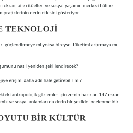
 ekran, aile ritüelleri ve sosyal yaşamın merkezi hâline
m pratiklerinin derin etkisini gösteriyor.
E TEKNOLOJI
ları güçlendirmeye mi yoksa bireysel tüketimi artırmaya mı
oluşumunu nasıl yeniden şekillendirecek?
iye erişimi daha adil hâle getirebilir mi?
ekteki antropolojik gözlemler için zemin hazırlar. 147 ekran
mik ve sosyal anlamları da derin bir şekilde incelenmelidir.
OYUTU BIR KÜLTÜR