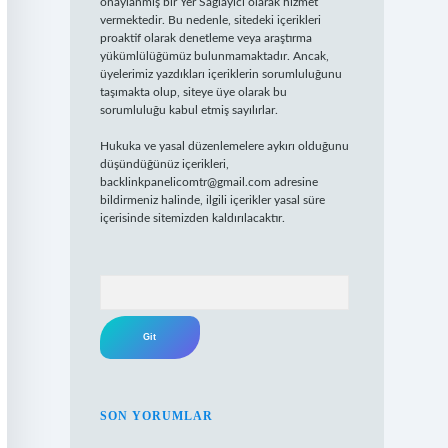
onaylanmış bir Yer Sağlayıcı olarak hizmet
vermektedir. Bu nedenle, sitedeki içerikleri
proaktif olarak denetleme veya araştırma
yükümlülüğümüz bulunmamaktadır. Ancak,
üyelerimiz yazdıkları içeriklerin sorumluluğunu
taşımakta olup, siteye üye olarak bu
sorumluluğu kabul etmiş sayılırlar.
Hukuka ve yasal düzenlemelere aykırı olduğunu
düşündüğünüz içerikleri,
backlinkpanelicomtr@gmail.com
adresine
bildirmeniz halinde, ilgili içerikler yasal süre
içerisinde sitemizden kaldırılacaktır.
Arama
SON YORUMLAR