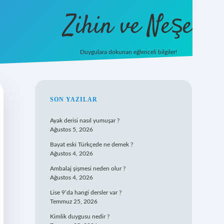
Zihin ve Neşe
Duygulara dokunan eğlenceli bilgiler!
hiltonbet g
SIDEBAR
SON YAZILAR
Ayak derisi nasıl yumuşar ?
Ağustos 5, 2026
Bayat eski Türkçede ne demek ?
Ağustos 4, 2026
Ambalaj şişmesi neden olur ?
Ağustos 4, 2026
Lise 9’da hangi dersler var ?
Temmuz 25, 2026
Kimlik duygusu nedir ?