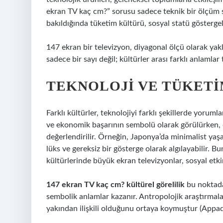
ekran TV kaç cm?” sorusu sadece teknik bir ölçüm 
bakıldığında tüketim kültürü, sosyal statü gösterge
147 ekran bir televizyon, diyagonal ölçü olarak yakl
sadece bir sayı değil; kültürler arası farklı anlamla
TEKNOLOJI VE TÜKETI
Farklı kültürler, teknolojiyi farklı şekillerde yor
ve ekonomik başarının sembolü olarak görülürken, di
değerlendirilir. Örneğin, Japonya’da minimalist yaş
lüks ve gereksiz bir gösterge olarak algılayabilir. B
kültürlerinde büyük ekran televizyonlar, sosyal etkinl
147 ekran TV kaç cm? kültürel görelilik
bu noktada 
sembolik anlamlar kazanır. Antropolojik araştırmalar
yakından ilişkili olduğunu ortaya koymuştur (Appad