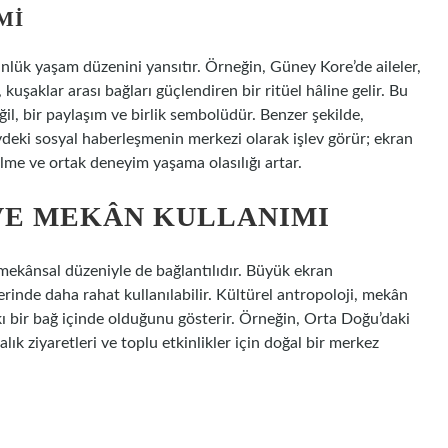
MI
günlük yaşam düzenini yansıtır. Örneğin, Güney Kore’de aileler,
, kuşaklar arası bağları güçlendiren bir ritüel hâline gelir. Bu
l, bir paylaşım ve birlik sembolüdür. Benzer şekilde,
öydeki sosyal haberleşmenin merkezi olarak işlev görür; ekran
lme ve ortak deneyim yaşama olasılığı artar.
VE MEKÂN KULLANIMI
n mekânsal düzeniyle de bağlantılıdır. Büyük ekran
erinde daha rahat kullanılabilir. Kültürel antropoloji, mekân
sıkı bir bağ içinde olduğunu gösterir. Örneğin, Orta Doğu’daki
lık ziyaretleri ve toplu etkinlikler için doğal bir merkez