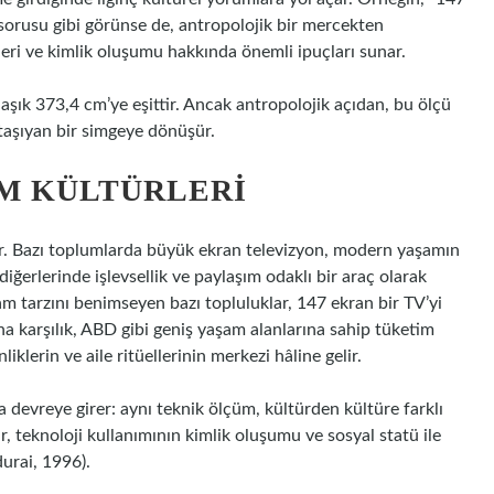
sorusu gibi görünse de, antropolojik bir mercekten
leri ve kimlik oluşumu hakkında önemli ipuçları sunar.
aşık 373,4 cm’ye eşittir. Ancak antropolojik açıdan, bu ölçü
r taşıyan bir simgeye dönüşür.
M KÜLTÜRLERI
umlar. Bazı toplumlarda büyük ekran televizyon, modern yaşamın
ğerlerinde işlevsellik ve paylaşım odaklı bir araç olarak
am tarzını benimseyen bazı topluluklar, 147 ekran bir TV’yi
una karşılık, ABD gibi geniş yaşam alanlarına sahip tüketim
iklerin ve aile ritüellerinin merkezi hâline gelir.
devreye girer: aynı teknik ölçüm, kültürden kültüre farklı
, teknoloji kullanımının kimlik oluşumu ve sosyal statü ile
urai, 1996).