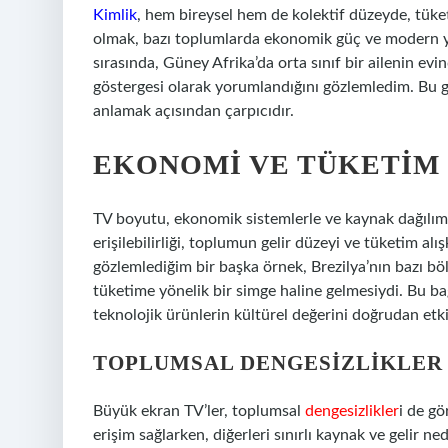
Kimlik
, hem bireysel hem de kolektif düzeyde, tüket
olmak, bazı toplumlarda ekonomik güç ve modern y
sırasında, Güney Afrika’da orta sınıf bir ailenin ev
göstergesi olarak yorumlandığını gözlemledim. Bu g
anlamak açısından çarpıcıdır.
EKONOMI VE TÜKETIM 
TV boyutu, ekonomik sistemlerle ve kaynak dağılımıyl
erişilebilirliği, toplumun gelir düzeyi ve tüketim alış
gözlemlediğim bir başka örnek, Brezilya’nın bazı bö
tüketime yönelik bir simge haline gelmesiydi. Bu bağ
teknolojik ürünlerin kültürel değerini doğrudan etki
TOPLUMSAL
DENGESIZLIKLER
Büyük ekran TV’ler, toplumsal
dengesizlikler
i de gö
erişim sağlarken, diğerleri sınırlı kaynak ve gelir 