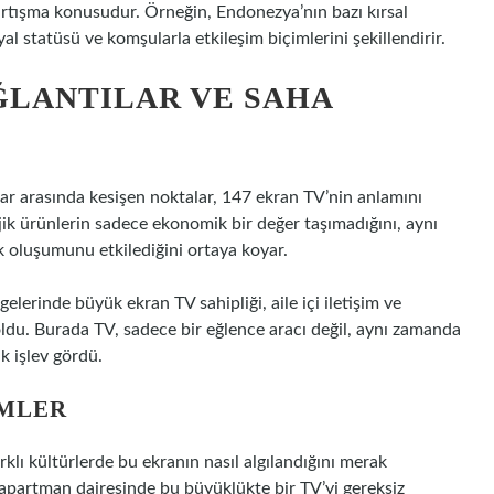
artışma konusudur. Örneğin, Endonezya’nın bazı kırsal
al statüsü ve komşularla etkileşim biçimlerini şekillendirir.
ĞLANTILAR VE SAHA
lar arasında kesişen noktalar, 147 ekran TV’nin anlamını
lojik ürünlerin sadece ekonomik bir değer taşımadığını, aynı
ik oluşumunu etkilediğini ortaya koyar.
elerinde büyük ekran TV sahipliği, aile içi iletişim ve
oldu. Burada TV, sadece bir eğlence aracı değil, aynı zamanda
k işlev gördü.
EMLER
klı kültürlerde bu ekranın nasıl algılandığını merak
apartman dairesinde bu büyüklükte bir TV’yi gereksiz