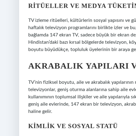
RITÜELLER VE MEDYA TÜKETI
TV izleme ritüelleri, kültürlerin sosyal yapısını ve 
haftalık televizyon programlarını birlikte izler ve bu
bağlamda 147 ekran TV, sadece büyük bir ekran deği
Hindistan’daki bazı kırsal bölgelerde televizyon, k
boyutu büyüdükçe, topluluk üyelerinin bir araya ge
AKRABALIK YAPILARI 
TV’nin fiziksel boyutu, aile ve akrabalık yapılarını
televizyonlar, geniş oturma alanlarına sahip aile evl
kullanımının toplumsal ilişkiler ve aile yapılarıyla 
geniş aile evlerinde, 147 ekran bir televizyon, akraba
haline gelir.
KIMLIK VE SOSYAL STATÜ