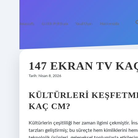
Anasayfa
Gizlilik Politikası
Yasal Uyarı
Hakkımızda
147 EKRAN TV KA
Tarih: Nisan 8, 2026
KÜLTÜRLERI KEŞFETME
KAÇ CM?
Kültürlerin çeşitliliği her zaman ilgimi çekmiştir. İn
tarzları geliştirmiş; bu süreçte hem kimliklerini he
teknolojik ürünleri, geleneksel toplumlarla etkileşi