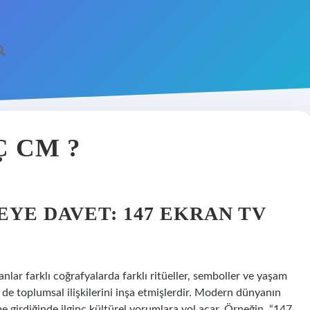
Ç CM ?
YE DAVET: 147 EKRAN TV
sanlar farklı coğrafyalarda farklı ritüeller, semboller ve yaşam
m de toplumsal ilişkilerini inşa etmişlerdir. Modern dünyanın
me girdiğinde ilginç kültürel yorumlara yol açar. Örneğin, “147