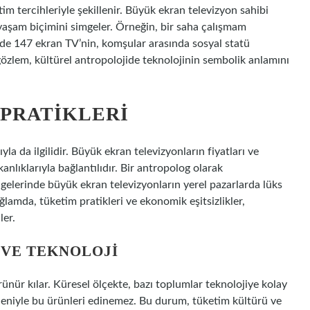
im tercihleriyle şekillenir. Büyük ekran televizyon sahibi
aşam biçimini simgeler. Örneğin, bir saha çalışmam
inde 147 ekran TV’nin, komşular arasında sosyal statü
özlem, kültürel antropolojide teknolojinin sembolik anlamını
PRATIKLERI
a da ilgilidir. Büyük ekran televizyonların fiyatları ve
kanlıklarıyla bağlantılıdır. Bir antropolog olarak
lgelerinde büyük ekran televizyonların yerel pazarlarda lüks
lamda, tüketim pratikleri ve ekonomik eşitsizlikler,
ler.
VE TEKNOLOJI
rünür kılar. Küresel ölçekte, bazı toplumlar teknolojiye kolay
nedeniyle bu ürünleri edinemez. Bu durum, tüketim kültürü ve