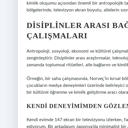
kimlik oluşumu açısından önemli bir antropolojik t
bölgelerinde, televizyon ekran boyutu, ailelerin sosy
DISIPLINLER ARASI BA
ÇALIŞMALARI
Antropoloji, sosyoloji, ekonomi ve kültürel çalışma
zenginleştirir. Disiplinler arası araştırmalar, tekno
zamanda toplumsal ritüelleri, aile bağlarını ve kiml
Örneğin, bir saha çalışmasında, Norveç’in kırsal bölg
çocukların medya deneyimleri üzerinde belirleyici 
bir kültürel öğrenme ve kimlik geliştirme aracı olara
KENDI DENEYIMIMDEN GÖZL
Kendi evimde 147 ekran bir televizyonu izlerken, far
ediyorum. Bir arkadaşım Japonya’da minimalist bir 