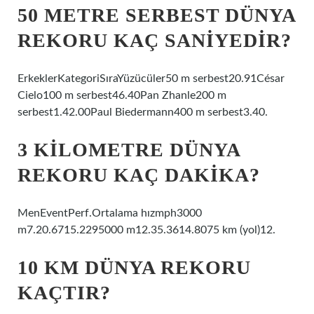
50 METRE SERBEST DÜNYA
REKORU KAÇ SANIYEDIR?
ErkeklerKategoriSıraYüzücüler50 m serbest20.91César
Cielo100 m serbest46.40Pan Zhanle200 m
serbest1.42.00Paul Biedermann400 m serbest3.40.
3 KILOMETRE DÜNYA
REKORU KAÇ DAKIKA?
MenEventPerf.Ortalama hızmph3000
m7.20.6715.2295000 m12.35.3614.8075 km (yol)12.
10 KM DÜNYA REKORU
KAÇTIR?