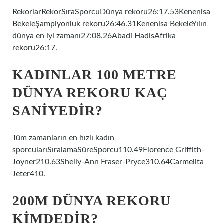
RekorlarRekorSıraSporcuDünya rekoru26:17.53Kenenisa
BekeleŞampiyonluk rekoru26:46.31Kenenisa BekeleYılın
dünya en iyi zamanı27:08.26Abadi HadisAfrika
rekoru26:17.
KADINLAR 100 METRE
DÜNYA REKORU KAÇ
SANIYEDIR?
Tüm zamanların en hızlı kadın
sporcularıSıralamaSüreSporcu110.49Florence Griffith-
Joyner210.63Shelly-Ann Fraser-Pryce310.64Carmelita
Jeter410.
200M DÜNYA REKORU
KIMDEDIR?