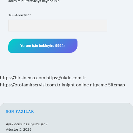
adresim bu tarayıcıya kaydedilsin.
10 - 4 kaçtır?
*
https://birsinema.com
https://ukde.com.tr
https://ototamirservisi.com.tr
knight online
nttgame
Sitemap
SIDEBAR
SON YAZILAR
Ayak derisi nasıl yumuşar ?
Ağustos 5, 2026