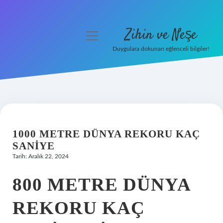
Zihin ve Neşe
menüyü
aç
Duygulara dokunan eğlenceli bilgiler!
Anasayfa
Gizlilik Politikası
Yasal Uyarı
1000 METRE DÜNYA REKORU KAÇ
Hakkımızda
SANIYE
Tarih: Aralık 22, 2024
800 METRE DÜNYA
REKORU KAÇ