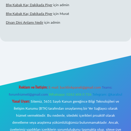
Blw Kabak Kaç Dakikada Pişer
için
admin
Blw Kabak Kaç Dakikada Pişer
için
Murat
Divan Dini Anlamı Nedir
için
admin
bet giriş
Reklam ve İletişim:
E-mail:
backlinkpaneli@gmail.com
Teams:
forumhizmeti@gmail.com
Whatsapp: 0262 606 0 726
Telegram: @karabul
Yasal Uyarı:
Sitemiz, 5651 Sayılı Kanun gereğince Bilgi Teknolojileri ve
İletişim Kurumu (BTK) tarafından onaylanmış bir Yer Sağlayıcı olarak
hizmet vermektedir. Bu nedenle, sitedeki içerikleri proaktif olarak
denetleme veya araştırma yükümlülüğümüz bulunmamaktadır. Ancak,
üyelerimiz yazdıkları içeriklerin sorumluluğunu taşımakta olup, siteye üye