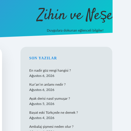
Zihin ve Neşe
Duygulara dokunan eğlenceli bilgiler!
hiltonbet giriş
SIDEBAR
SON YAZILAR
En nadir göz rengi hangisi ?
Ağustos 6, 2026
Kur’an’ın anlamı nedir ?
Ağustos 6, 2026
Ayak derisi nasıl yumuşar ?
Ağustos 5, 2026
Bayat eski Türkçede ne demek ?
Ağustos 4, 2026
Ambalaj şişmesi neden olur ?