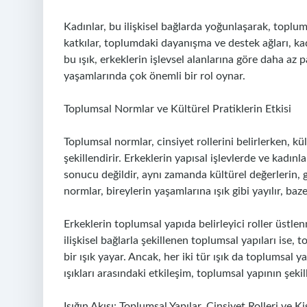
Kadınlar, bu ilişkisel bağlarda yoğunlaşarak, toplumsa
katkılar, toplumdaki dayanışma ve destek ağları, ka
bu ışık, erkeklerin işlevsel alanlarına göre daha az pa
yaşamlarında çok önemli bir rol oynar.
Toplumsal Normlar ve Kültürel Pratiklerin Etkisi
Toplumsal normlar, cinsiyet rollerini belirlerken, kü
şekillendirir. Erkeklerin yapısal işlevlerde ve kadın
sonucu değildir, aynı zamanda kültürel değerlerin, g
normlar, bireylerin yaşamlarına ışık gibi yayılır, baze
Erkeklerin toplumsal yapıda belirleyici roller üstle
ilişkisel bağlarla şekillenen toplumsal yapıları ise
bir ışık yayar. Ancak, her iki tür ışık da toplumsal y
ışıkları arasındaki etkileşim, toplumsal yapının şeki
Işığın Akışı: Toplumsal Yapılar, Cinsiyet Rolleri ve K