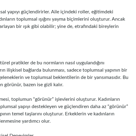
l yapıyı güçlendirirler. Aile içindeki roller, eğitimdeki
dınların toplumsal ışığını yayma biçimlerini oluşturur. Ancak
rlayan bir ışık gibi olabilir; yine de, etrafındaki bireylerin
ltürel pratikler de bu normların nasıl uygulandığını
ların ilişkisel bağlarda bulunması, sadece toplumsal yapının bir
eleneklerin ve toplumsal beklentilerin de bir yansımasıdır. Bu
n görünür, bazen ise gizli kalır.
nmesi, toplumun “görünür” işlevlerini oluşturur. Kadınların
, toplumsal yapıyı destekleyen ve güçlendiren daha az “görünür”
apının temel taşlarını oluşturur. Erkeklerin ve kadınların
llenmesine yardımcı olur.
işisel Deneyimler