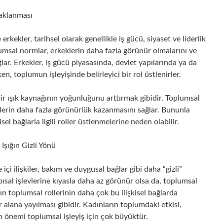
daklanması
 erkekler, tarihsel olarak genellikle iş gücü, siyaset ve liderlik
plumsal normlar, erkeklerin daha fazla görünür olmalarını ve
ğlar. Erkekler, iş gücü piyasasında, devlet yapılarında ya da
n, toplumun işleyişinde belirleyici bir rol üstlenirler.
bir ışık kaynağının yoğunluğunu arttırmak gibidir. Toplumsal
eklerin daha fazla görünürlük kazanmasını sağlar. Bununla
isel bağlarla ilgili roller üstlenmelerine neden olabilir.
Işığın Gizli Yönü
 içi ilişkiler, bakım ve duygusal bağlar gibi daha “gizli”
apısal işlevlerine kıyasla daha az görünür olsa da, toplumsal
n toplumsal rollerinin daha çok bu ilişkisel bağlarda
r alana yayılması gibidir. Kadınların toplumdaki etkisi,
ın önemi toplumsal işleyiş için çok büyüktür.