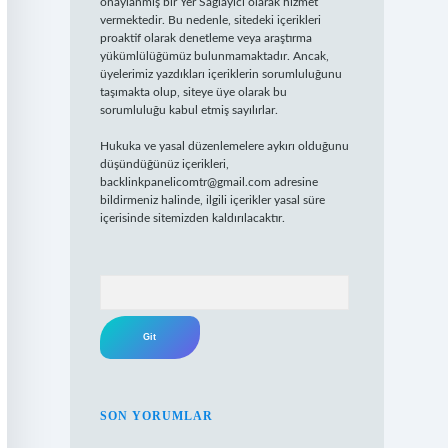
onaylanmış bir Yer Sağlayıcı olarak hizmet
vermektedir. Bu nedenle, sitedeki içerikleri
proaktif olarak denetleme veya araştırma
yükümlülüğümüz bulunmamaktadır. Ancak,
üyelerimiz yazdıkları içeriklerin sorumluluğunu
taşımakta olup, siteye üye olarak bu
sorumluluğu kabul etmiş sayılırlar.
Hukuka ve yasal düzenlemelere aykırı olduğunu
düşündüğünüz içerikleri,
backlinkpanelicomtr@gmail.com
adresine
bildirmeniz halinde, ilgili içerikler yasal süre
içerisinde sitemizden kaldırılacaktır.
Arama
SON YORUMLAR