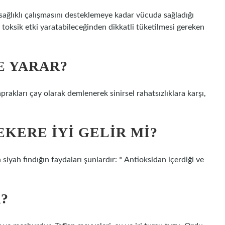
 sağlıklı çalışmasını desteklemeye kadar vücuda sağladığı
e toksik etki yaratabileceğinden dikkatli tüketilmesi gereken
E YARAR?
rakları çay olarak demlenerek sinirsel rahatsızlıklara karşı,
KERE IYI GELIR MI?
 siyah fındığın faydaları şunlardır: * Antioksidan içerdiği ve
R?