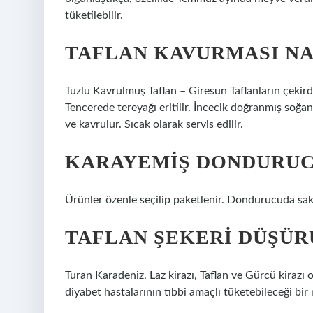
tüketilebilir.
TAFLAN KAVURMASI NAS
Tuzlu Kavrulmuş Taflan – Giresun Taflanların çekird
Tencerede tereyağı eritilir. İncecik doğranmış soğan 
ve kavrulur. Sıcak olarak servis edilir.
KARAYEMIŞ DONDURUC
Ürünler özenle seçilip paketlenir. Dondurucuda sakl
TAFLAN ŞEKERI DÜŞÜR
Turan Karadeniz, Laz kirazı, Taflan ve Gürcü kirazı 
diyabet hastalarının tıbbi amaçlı tüketebileceği bi