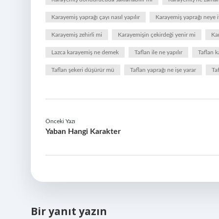
Karayemiş yaprağı çayı nasıl yapılır
Karayemiş yaprağı neye iy
Karayemiş zehirli mi
Karayemişin çekirdeği yenir mi
Ka
Lazca karayemiş ne demek
Taflan ile ne yapılır
Taflan k
Taflan şekeri düşürür mü
Taflan yaprağı ne işe yarar
Taf
Önceki Yazı
Yaban Hangi Karakter
Bir yanıt yazın