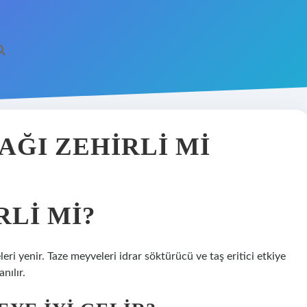
ĞI ZEHIRLI MI
LI MI?
eri yenir. Taze meyveleri idrar söktürücü ve taş eritici etkiye
nılır.