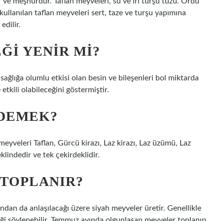
nir ve meşhurdur. Taflan meyveleri, su ve iri turşu tuzu. Ordu
ullanılan taflan meyveleri sert, taze ve turşu yapımına
edilir.
ĞI YENIR MI?
 sağlığa olumlu etkisi olan besin ve bileşenleri bol miktarda
tkili olabileceğini göstermiştir.
 DEMEK?
eyveleri Taflan, Gürcü kirazı, Laz kirazı, Laz üzümü, Laz
klindedir ve tek çekirdeklidir.
 TOPLANIR?
ndan da anlaşılacağı üzere siyah meyveler üretir. Genellikle
ği söylenebilir. Temmuz ayında olgunlaşan meyveler toplanıp