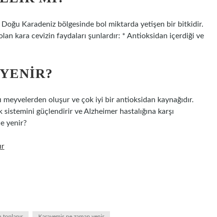
n Doğu Karadeniz bölgesinde bol miktarda yetişen bir bitkidir.
lan kara cevizin faydaları şunlardır: * Antioksidan içerdiği ve
YENIR?
zı meyvelerden oluşur ve çok iyi bir antioksidan kaynağıdır.
k sistemini güçlendirir ve Alzheimer hastalığına karşı
de yenir?
ır
 toplanır
Karayemiş ne zaman yenir