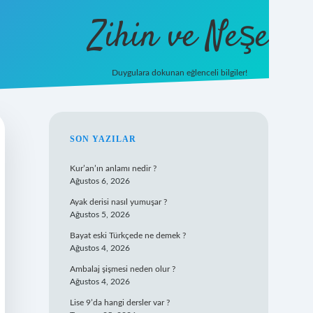
Zihin ve Neşe
Duygulara dokunan eğlenceli bilgiler!
hiltonbet giriş
SIDEBAR
SON YAZILAR
Kur’an’ın anlamı nedir ?
Ağustos 6, 2026
Ayak derisi nasıl yumuşar ?
Ağustos 5, 2026
Bayat eski Türkçede ne demek ?
Ağustos 4, 2026
Ambalaj şişmesi neden olur ?
Ağustos 4, 2026
Lise 9’da hangi dersler var ?