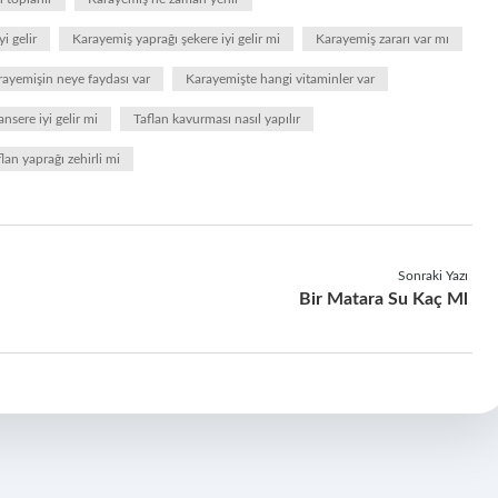
i gelir
Karayemiş yaprağı şekere iyi gelir mi
Karayemiş zararı var mı
rayemişin neye faydası var
Karayemişte hangi vitaminler var
ansere iyi gelir mi
Taflan kavurması nasıl yapılır
lan yaprağı zehirli mi
Sonraki Yazı
Bir Matara Su Kaç Ml