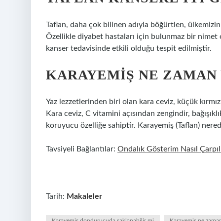
Taflan, daha çok bilinen adıyla böğürtlen, ülkemizi
Özellikle diyabet hastaları için bulunmaz bir nimet o
kanser tedavisinde etkili olduğu tespit edilmiştir.
KARAYEMIŞ NE ZAMAN 
Yaz lezzetlerinden biri olan kara ceviz, küçük kırmı
Kara ceviz, C vitamini açısından zengindir, bağışıklı
koruyucu özelliğe sahiptir. Karayemiş (Taflan) nere
Tavsiyeli Bağlantılar:
Ondalık Gösterim Nasıl Çarpıl
Tarih:
Makaleler
Karayemiş dondurucuda saklanabilir mi
Karayemiş ne zaman