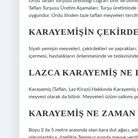
Ordu Taflan Turşusu üretildiği coğrafi sınır ile bili
Taflan Turşusu Üretim Aşamaları: Turşu üretiminde k
uygundur. Ordu ilinden taze taflan meyveleri tercih 
KARAYEMIŞIN ÇEKIRDE
Siyah yemişin meyveleri, çekirdekleri ve yaprakları;
içermesi, hastalıkların önlenmesinde ve tedavisinde e
LAZCA KARAYEMIŞ NE
Karayemiş (Taflan, Laz Kirazı) Hakkında Karayemiş m
meyvesi olarak da bilinir. Meyveleri üzüm salkımı şe
KARAYEMIŞ NE ZAMAN
Boyu 2 ila 5 metre arasında olan kara dut ağacı, adı
olgunlaştıkça, özellikle Temmuz ayında meyve verdi