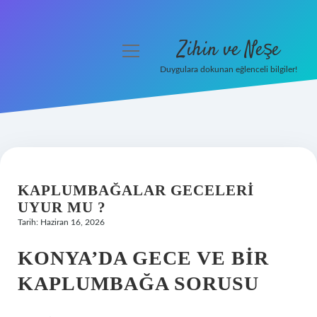
Zihin ve Neşe
menüyü
aç
Duygulara dokunan eğlenceli bilgiler!
Anasayfa
Gizlilik Politikası
Yasal Uyarı
KAPLUMBAĞALAR GECELERI
Hakkımızda
UYUR MU ?
Tarih: Haziran 16, 2026
KONYA’DA GECE VE BIR
KAPLUMBAĞA SORUSU