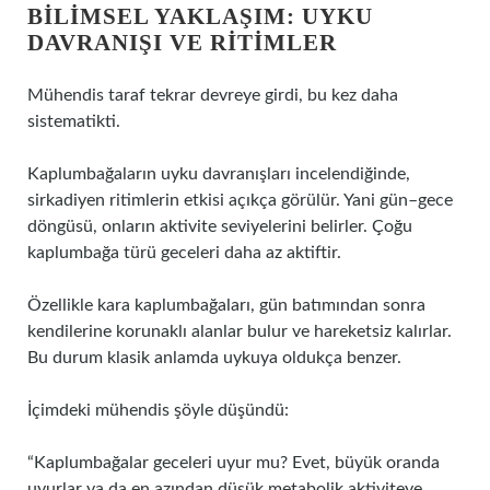
BILIMSEL YAKLAŞIM: UYKU
DAVRANIŞI VE RITIMLER
Mühendis taraf tekrar devreye girdi, bu kez daha
sistematikti.
Kaplumbağaların uyku davranışları incelendiğinde,
sirkadiyen ritimlerin etkisi açıkça görülür. Yani gün–gece
döngüsü, onların aktivite seviyelerini belirler. Çoğu
kaplumbağa türü geceleri daha az aktiftir.
Özellikle kara kaplumbağaları, gün batımından sonra
kendilerine korunaklı alanlar bulur ve hareketsiz kalırlar.
Bu durum klasik anlamda uykuya oldukça benzer.
İçimdeki mühendis şöyle düşündü:
“Kaplumbağalar geceleri uyur mu? Evet, büyük oranda
uyurlar ya da en azından düşük metabolik aktiviteye