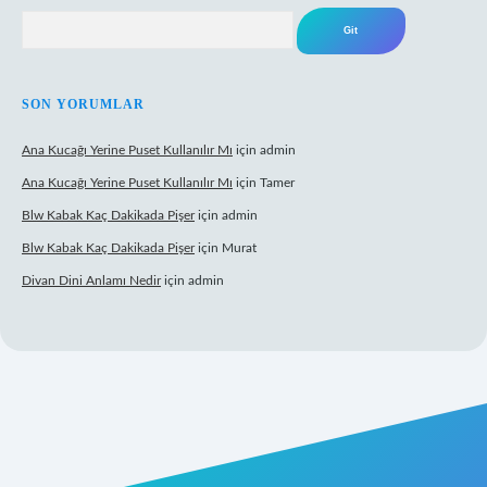
Arama
SON YORUMLAR
Ana Kucağı Yerine Puset Kullanılır Mı
için
admin
Ana Kucağı Yerine Puset Kullanılır Mı
için
Tamer
Blw Kabak Kaç Dakikada Pişer
için
admin
Blw Kabak Kaç Dakikada Pişer
için
Murat
Divan Dini Anlamı Nedir
için
admin
et giriş