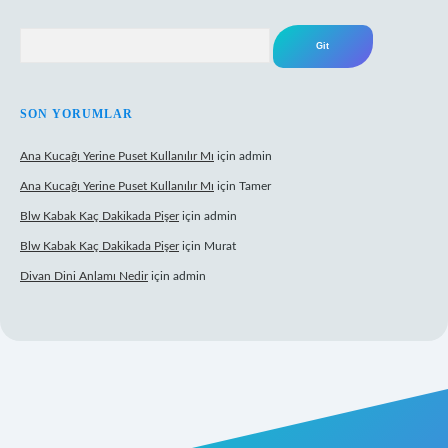
Arama
SON YORUMLAR
Ana Kucağı Yerine Puset Kullanılır Mı
için
admin
Ana Kucağı Yerine Puset Kullanılır Mı
için
Tamer
Blw Kabak Kaç Dakikada Pişer
için
admin
Blw Kabak Kaç Dakikada Pişer
için
Murat
Divan Dini Anlamı Nedir
için
admin
et giriş