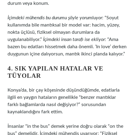
durum veya konum.
İçimdeki mühendis bu durumu şöyle yorumluyor:
“Soyut
kullanımda bile mantıksal bir model var: hacim, yüzey,
nokta üçlüsü, fiziksel olmayan durumlara da
uygulanabiliyor.”
İçimdeki insan tarafı ise ekliyor:
“Ama
bazen bu edatları hissetmek daha önemli. ‘In love’ derken
duygunun içine dalıyorsun, mantık ikinci planda kalıyor.”
4. SIK YAPILAN HATALAR VE
TÜYOLAR
Konya’da, bir çay köşesinde düşündüğümde, edatlarla
ilgili en yaygın hataların genellikle “benzer mantıklar
farklı bağlamlarda nasıl değişiyor?” sorusundan
kaynaklandığını fark ettim.
İnsanlar “in the bus” demek yerine doğru olarak “on the
bus” demelidir. İçimdeki mühendis uyarıyor: “Fiziksel