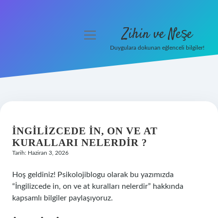
Zihin ve Neşe
menüyü
aç
Duygulara dokunan eğlenceli bilgiler!
Anasayfa
Gizlilik Politikası
Yasal Uyarı
İNGILIZCEDE IN, ON VE AT
Hakkımızda
KURALLARI NELERDIR ?
Tarih: Haziran 3, 2026
Hoş geldiniz! Psikolojiblogu olarak bu yazımızda
“İngilizcede in, on ve at kuralları nelerdir” hakkında
kapsamlı bilgiler paylaşıyoruz.