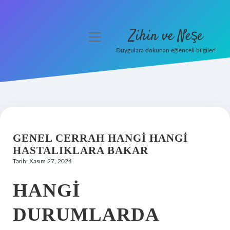
Zihin ve Neşe
menüyü
aç
Duygulara dokunan eğlenceli bilgiler!
Anasayfa
Gizlilik Politikası
Yasal Uyarı
GENEL CERRAH HANGI HANGI
Hakkımızda
HASTALIKLARA BAKAR
Tarih: Kasım 27, 2024
HANGI
DURUMLARDA