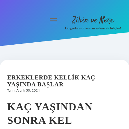
Zihin ve Neşe
menüyü
aç
Duygulara dokunan eğlenceli bilgiler!
Anasayfa
Gizlilik Politikası
Yasal Uyarı
ERKEKLERDE KELLIK KAÇ
Hakkımızda
YAŞINDA BAŞLAR
Tarih: Aralık 30, 2024
KAÇ YAŞINDAN
SONRA KEL