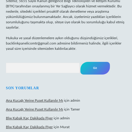
Sitemiz, 5651 Sayılı Kanun gereğince Bilgi Teknolojileri ve İletişim Kurumu
(BTK) tarafından onaylanmış bir Yer Sağlayıcı olarak hizmet vermektedir. Bu
nedenle, sitedeki içerikleri proaktif olarak denetleme veya araştırma
yükümlülüğümüz bulunmamaktadır. Ancak, üyelerimiz yazdıkları içeriklerin
sorumluluğunu taşımakta olup, siteye üye olarak bu sorumluluğu kabul etmiş
sayılırlar.
Hukuka ve yasal düzenlemelere aykırı olduğunu düşündüğünüz içerikleri,
backlinkpanelicomtr@gmail.com
adresine bildirmeniz halinde, ilgili içerikler
yasal süre içerisinde sitemizden kaldırılacaktır.
Arama
SON YORUMLAR
Ana Kucağı Yerine Puset Kullanılır Mı
için
admin
Ana Kucağı Yerine Puset Kullanılır Mı
için
Tamer
Blw Kabak Kaç Dakikada Pişer
için
admin
Blw Kabak Kaç Dakikada Pişer
için
Murat