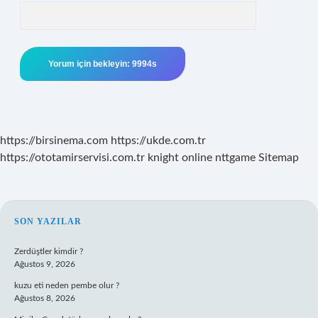
https://birsinema.com
https://ukde.com.tr
https://ototamirservisi.com.tr
knight online
nttgame
Sitemap
SIDEBAR
SON YAZILAR
Zerdüştler kimdir ?
Ağustos 9, 2026
kuzu eti neden pembe olur ?
Ağustos 8, 2026