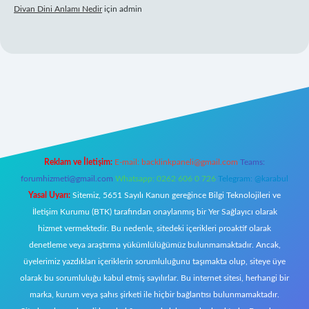
Divan Dini Anlamı Nedir
için
admin
et giriş
Reklam ve İletişim:
E-mail:
backlinkpaneli@gmail.com
Teams:
forumhizmeti@gmail.com
Whatsapp: 0262 606 0 726
Telegram: @karabul
Yasal Uyarı:
Sitemiz, 5651 Sayılı Kanun gereğince Bilgi Teknolojileri ve
İletişim Kurumu (BTK) tarafından onaylanmış bir Yer Sağlayıcı olarak
hizmet vermektedir. Bu nedenle, sitedeki içerikleri proaktif olarak
denetleme veya araştırma yükümlülüğümüz bulunmamaktadır. Ancak,
üyelerimiz yazdıkları içeriklerin sorumluluğunu taşımakta olup, siteye üye
olarak bu sorumluluğu kabul etmiş sayılırlar. Bu internet sitesi, herhangi bir
marka, kurum veya şahıs şirketi ile hiçbir bağlantısı bulunmamaktadır.