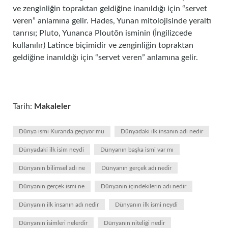
ve zenginliğin topraktan geldiğine inanıldığı için “servet
veren” anlamına gelir. Hades, Yunan mitolojisinde yeraltı
tanrısı; Pluto, Yunanca Ploutōn isminin (İngilizcede
kullanılır) Latince biçimidir ve zenginliğin topraktan
geldiğine inanıldığı için “servet veren” anlamına gelir.
Tarih:
Makaleler
Dünya ismi Kuranda geçiyor mu
Dünyadaki ilk insanın adı nedir
Dünyadaki ilk isim neydi
Dünyanın başka ismi var mı
Dünyanın bilimsel adı ne
Dünyanın gerçek adı nedir
Dünyanın gerçek ismi ne
Dünyanın içindekilerin adı nedir
Dünyanın ilk insanın adı nedir
Dünyanın ilk ismi neydi
Dünyanın isimleri nelerdir
Dünyanın niteliği nedir