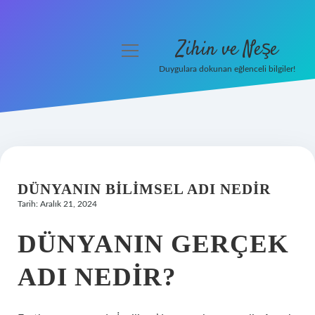
Zihin ve Neşe
menüyü
aç
Duygulara dokunan eğlenceli bilgiler!
Anasayfa
Gizlilik Politikası
Yasal Uyarı
DÜNYANIN BILIMSEL ADI NEDIR
Hakkımızda
Tarih: Aralık 21, 2024
DÜNYANIN GERÇEK
ADI NEDIR?