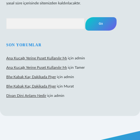
yasal süre içerisinde sitemizden kaldırılacaktır.
Arama
SON YORUMLAR
Ana Kucağı Yerine Puset Kullanılır Mı
için
admin
Ana Kucağı Yerine Puset Kullanılır Mı
için
Tamer
Blw Kabak Kaç Dakikada Pişer
için
admin
Blw Kabak Kaç Dakikada Pişer
için
Murat
Divan Dini Anlamı Nedir
için
admin
bet giriş