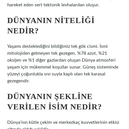
hareket eden sert tektonik levhalardan oluşur.
DÜNYANIN NITELIĞI
NEDIR?
Yaşamı desteklediğini bildiğimiz tek gök cismi. İsmi
mitolojiden gelmeyen tek gezegen. %78 azot, %21
oksijen ve %1 diğer gazlardan oluşan Dünya atmosferi
yaşam için mükemmel koşullar sunar. Güneş sisteminde
yüzeyi çoğunlukla sıvı suyla kaplı olan tek karasal
gezegendir.
DÜNYANIN ŞEKLINE
VERILEN ISIM NEDIR?
Dünya’nın kütle çekim ve merkezkaç kuvvetlerinin etkisi