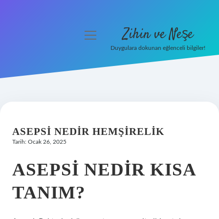
Zihin ve Neşe
menüyü
aç
Duygulara dokunan eğlenceli bilgiler!
Anasayfa
Gizlilik Politikası
Yasal Uyarı
ASEPSI NEDIR HEMŞIRELIK
Hakkımızda
Tarih: Ocak 26, 2025
ASEPSI NEDIR KISA
TANIM?