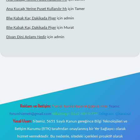
Ana Kucağı Yerine Puset Kullanılır Mı
için
Tamer
Blw Kabak Kaç Dakikada Pişer
için
admin
Blw Kabak Kaç Dakikada Pişer
için
Murat
Divan Dini Anlamı Nedir
için
admin
giriş
Reklam ve İletişim:
E-mail:
backlinkpaneli@gmail.com
Teams:
forumhizmeti@gmail.com
Whatsapp: 0262 606 0 726
Telegram: @karabul
Yasal Uyarı:
Sitemiz, 5651 Sayılı Kanun gereğince Bilgi Teknolojileri ve
İletişim Kurumu (BTK) tarafından onaylanmış bir Yer Sağlayıcı olarak
hizmet vermektedir. Bu nedenle, sitedeki içerikleri proaktif olarak