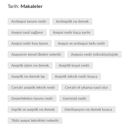
Tarih:
Makaleler
Antisepsi tanımı nedir
Antiseptik ne demek
Asepsi nasıl sağlanır
Asepsi nedir kaça ayrılır
Asepsi nedir kısa tanım
Asepsi ve antisepsi farkı nedir
Asepsinin temel ilkeleri nelerdir
Asepsis nedir mikrobiyolojide
Aseptik işlem ne demek
Aseptik koşul nedir
Aseptik ne demek tıp
Aseptik teknik nedir kısaca
Cerrahi aseptik teknik nedir
Cerrahi el yıkama nasıl olur
Dezenfektion tanımı nedir
Germisid nedir
Septik ve aseptik ne demek
Sterilizasyon ne demek kısaca
Tıbbi asepsi teknikleri nelerdir