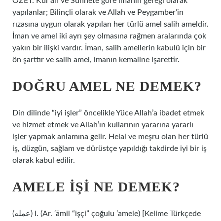
ÖZET: Kur’an ve Sünnete göre imanın gereği olarak
yapılanlar; Bilinçli olarak ve Allah ve Peygamber’in
rızasına uygun olarak yapılan her türlü amel salih ameldir.
İman ve amel iki ayrı şey olmasına rağmen aralarında çok
yakın bir ilişki vardır. İman, salih amellerin kabulü için bir
ön şarttır ve salih amel, imanın kemaline işarettir.
DOĞRU AMEL NE DEMEK?
Din dilinde “iyi işler” öncelikle Yüce Allah’a ibadet etmek
ve hizmet etmek ve Allah’ın kullarının yararına yararlı
işler yapmak anlamına gelir. Helal ve meşru olan her türlü
iş, düzgün, sağlam ve dürüstçe yapıldığı takdirde iyi bir iş
olarak kabul edilir.
AMELE IŞI NE DEMEK?
(ﻋﻤﻠﻪ) I. (Ar. ‘āmil “işçi” çoğulu ‘amele) [Kelime Türkçede