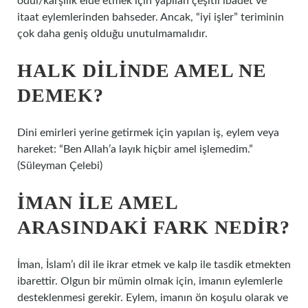
ödül/karşılık elde etmek için yapılan çeşitli ibadet ve
itaat eylemlerinden bahseder. Ancak, “iyi işler” teriminin
çok daha geniş olduğu unutulmamalıdır.
HALK DILINDE AMEL NE
DEMEK?
Dini emirleri yerine getirmek için yapılan iş, eylem veya
hareket: “Ben Allah’a layık hiçbir amel işlemedim.”
(Süleyman Çelebi)
İMAN ILE AMEL
ARASINDAKI FARK NEDIR?
İman, İslam’ı dil ile ikrar etmek ve kalp ile tasdik etmekten
ibarettir. Olgun bir mümin olmak için, imanın eylemlerle
desteklenmesi gerekir. Eylem, imanın ön koşulu olarak ve