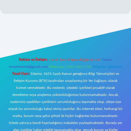
bet giriş
Reklam ve İletişim:
E-mail:
backlinkpaneli@gmail.com
Teams:
forumhizmeti@gmail.com
Whatsapp: 0262 606 0 726
Telegram: @karabul
Yasal Uyarı:
Sitemiz, 5651 Sayılı Kanun gereğince Bilgi Teknolojileri ve
İletişim Kurumu (BTK) tarafından onaylanmış bir Yer Sağlayıcı olarak
hizmet vermektedir. Bu nedenle, sitedeki içerikleri proaktif olarak
denetleme veya araştırma yükümlülüğümüz bulunmamaktadır. Ancak,
üyelerimiz yazdıkları içeriklerin sorumluluğunu taşımakta olup, siteye üye
olarak bu sorumluluğu kabul etmiş sayılırlar. Bu internet sitesi, herhangi bir
marka, kurum veya şahıs şirketi ile hiçbir bağlantısı bulunmamaktadır.
Sitede yalnızca kendi hazırladığımız makaleler paylaşılmaktadır. Burada yer
alan içerikler haber niteliği taşımamakta olup, gerçek kurum ve kişiler