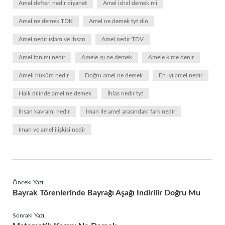
Amel defteri nedir diyanet
Amel ishal demek mi
Amel ne demek TDK
Amel ne demek tyt din
Amel nedir islam ve ihsan
Amel nedir TDV
Amel tanımı nedir
Amele işi ne demek
Amele kime denir
Ameli hüküm nedir
Doğru amel ne demek
En iyi amel nedir
Halk dilinde amel ne demek
İhlas nedir tyt
İhsan kavramı nedir
İman ile amel arasındaki fark nedir
İman ve amel ilişkisi nedir
Önceki Yazı
Bayrak Törenlerinde Bayrağı Aşağı Indirilir Doğru Mu
Sonraki Yazı