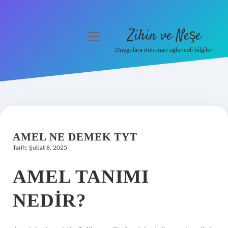
Zihin ve Neşe
menüyü
aç
Duygulara dokunan eğlenceli bilgiler!
Anasayfa
Gizlilik Politikası
Yasal Uyarı
AMEL NE DEMEK TYT
Hakkımızda
Tarih: Şubat 8, 2025
AMEL TANIMI
NEDIR?