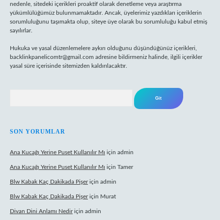
nedenle, sitedeki içerikleri proaktif olarak denetleme veya araştırma
yükümlülüğümüz bulunmamaktadır. Ancak, üyelerimiz yazdıkları içeriklerin
sorumluluğunu taşımakta olup, siteye üye olarak bu sorumluluğu kabul etmiş
sayılırlar.
Hukuka ve yasal düzenlemelere aykırı olduğunu düşündüğünüz içerikleri,
backlinkpanelicomtr@gmail.com
adresine bildirmeniz halinde, ilgili içerikler
yasal süre içerisinde sitemizden kaldırılacaktır.
Arama
SON YORUMLAR
Ana Kucağı Yerine Puset Kullanılır Mı
için
admin
Ana Kucağı Yerine Puset Kullanılır Mı
için
Tamer
Blw Kabak Kaç Dakikada Pişer
için
admin
Blw Kabak Kaç Dakikada Pişer
için
Murat
Divan Dini Anlamı Nedir
için
admin