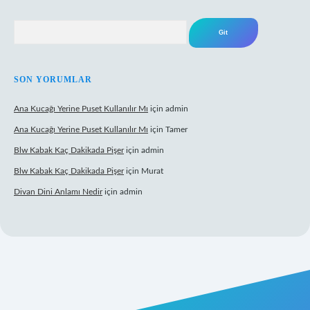
Arama
SON YORUMLAR
Ana Kucağı Yerine Puset Kullanılır Mı
için
admin
Ana Kucağı Yerine Puset Kullanılır Mı
için
Tamer
Blw Kabak Kaç Dakikada Pişer
için
admin
Blw Kabak Kaç Dakikada Pişer
için
Murat
Divan Dini Anlamı Nedir
için
admin
 giriş