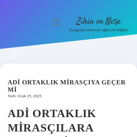
Zihin ve Neşe
menüyü
aç
Duygulara dokunan eğlenceli bilgiler!
Anasayfa
Gizlilik Politikası
Yasal Uyarı
ADI ORTAKLIK MIRASÇIYA GEÇER
Hakkımızda
MI
Tarih: Ocak 25, 2025
ADI ORTAKLIK
MIRASÇILARA