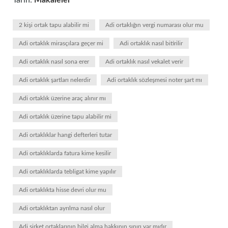
Tarih:
Makaleler
2 kişi ortak tapu alabilir mi
Adi ortaklığın vergi numarası olur mu
Adi ortaklık mirasçılara geçer mi
Adi ortaklık nasıl bitirilir
Adi ortaklık nasıl sona erer
Adi ortaklık nasıl vekalet verir
Adi ortaklık şartları nelerdir
Adi ortaklık sözleşmesi noter şart mı
Adi ortaklık üzerine araç alınır mı
Adi ortaklık üzerine tapu alabilir mi
Adi ortaklıklar hangi defterleri tutar
Adi ortaklıklarda fatura kime kesilir
Adi ortaklıklarda tebligat kime yapılır
Adi ortaklıkta hisse devri olur mu
Adi ortaklıktan ayrılma nasıl olur
Adi şirket ortaklarının bilgi alma hakkının sınırı var mıdır