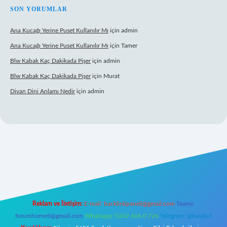
SON YORUMLAR
Ana Kucağı Yerine Puset Kullanılır Mı
için
admin
Ana Kucağı Yerine Puset Kullanılır Mı
için
Tamer
Blw Kabak Kaç Dakikada Pişer
için
admin
Blw Kabak Kaç Dakikada Pişer
için
Murat
Divan Dini Anlamı Nedir
için
admin
onbet giriş
Reklam ve İletişim:
E-mail:
backlinkpaneli@gmail.com
Teams:
forumhizmeti@gmail.com
Whatsapp: 0262 606 0 726
Telegram: @karabul