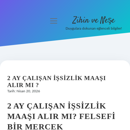
Zihin ve Neşe
menüyü
aç
Duygulara dokunan eğlenceli bilgiler!
Anasayfa
Gizlilik Politikası
Yasal Uyarı
2 AY ÇALIŞAN IŞSIZLIK MAAŞI
Hakkımızda
ALIR MI ?
Tarih: Nisan 20, 2026
2 AY ÇALIŞAN İŞSIZLIK
MAAŞI ALIR MI? FELSEFI
BIR MERCEK