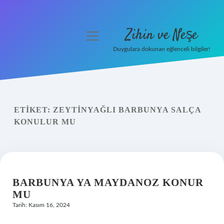
Zihin ve Neşe
menüyü
aç
Duygulara dokunan eğlenceli bilgiler!
Anasayfa
Gizlilik Politikası
ETIKET:
ZEYTINYAĞLI BARBUNYA SALÇA
Yasal Uyarı
KONULUR MU
Hakkımızda
BARBUNYA YA MAYDANOZ KONUR
MU
Tarih: Kasım 16, 2024