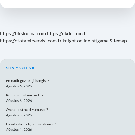
Konur
Mu
https://birsinema.com
https://ukde.com.tr
https://ototamirservisi.com.tr
knight online
nttgame
Sitemap
SIDEBAR
SON YAZILAR
En nadir göz rengi hangisi ?
Ağustos 6, 2026
Kur’an’ın anlamı nedir ?
Ağustos 6, 2026
Ayak derisi nasıl yumuşar ?
Ağustos 5, 2026
Bayat eski Türkçede ne demek ?
Ağustos 4, 2026