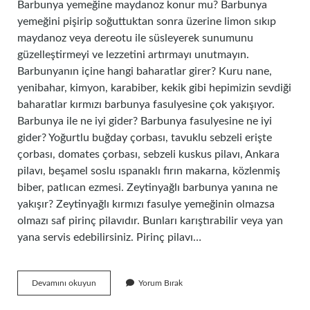
Barbunya yemeğine maydanoz konur mu? Barbunya
yemeğini pişirip soğuttuktan sonra üzerine limon sıkıp
maydanoz veya dereotu ile süsleyerek sunumunu
güzelleştirmeyi ve lezzetini artırmayı unutmayın.
Barbunyanın içine hangi baharatlar girer? Kuru nane,
yenibahar, kimyon, karabiber, kekik gibi hepimizin sevdiği
baharatlar kırmızı barbunya fasulyesine çok yakışıyor.
Barbunya ile ne iyi gider? Barbunya fasulyesine ne iyi
gider? Yoğurtlu buğday çorbası, tavuklu sebzeli erişte
çorbası, domates çorbası, sebzeli kuskus pilavı, Ankara
pilavı, beşamel soslu ıspanaklı fırın makarna, közlenmiş
biber, patlıcan ezmesi. Zeytinyağlı barbunya yanına ne
yakışır? Zeytinyağlı kırmızı fasulye yemeğinin olmazsa
olmazı saf pirinç pilavıdır. Bunları karıştırabilir veya yan
yana servis edebilirsiniz. Pirinç pilavı…
Barbunya
Devamını okuyun
Yorum Bırak
Ya
Maydanoz