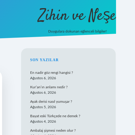
Zihin ve Neşe
Duygulara dokunan eğlenceli bilgiler!
hiltonbet giriş
SIDEBAR
SON YAZILAR
En nadir göz rengi hangisi ?
Ağustos 6, 2026
Kur’an’ın anlamı nedir ?
Ağustos 6, 2026
Ayak derisi nasıl yumuşar ?
Ağustos 5, 2026
Bayat eski Türkçede ne demek ?
Ağustos 4, 2026
Ambalaj şişmesi neden olur ?