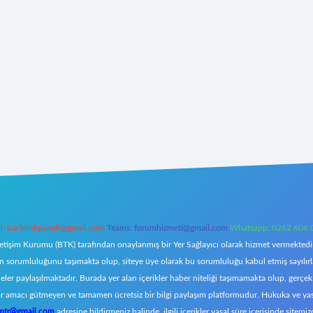
l:
backlinkpaneli@gmail.com
Teams:
forumhizmeti@gmail.com
Whatsapp: 0262 606 
letişim Kurumu (BTK) tarafından onaylanmış bir Yer Sağlayıcı olarak hizmet vermektedir.
orumluluğunu taşımakta olup, siteye üye olarak bu sorumluluğu kabul etmiş sayılırlar. 
eler paylaşılmaktadır. Burada yer alan içerikler haber niteliği taşımamakta olup, ger
z, kar amacı gütmeyen ve tamamen ücretsiz bir bilgi paylaşım platformudur. Hukuka ve y
omtr@gmail.com
adresine bildirmeniz halinde, ilgili içerikler yasal süre içerisinde sitemiz