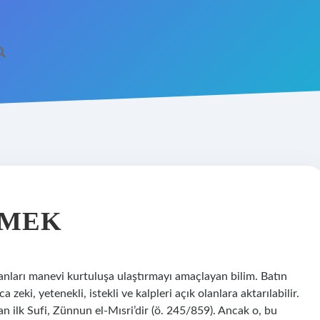
EMEK
sanları manevi kurtuluşa ulaştırmayı amaçlayan bilim. Batın
a zeki, yetenekli, istekli ve kalpleri açık olanlara aktarılabilir.
an ilk Sufi, Zünnun el-Mısri’dir (ö. 245/859). Ancak o, bu