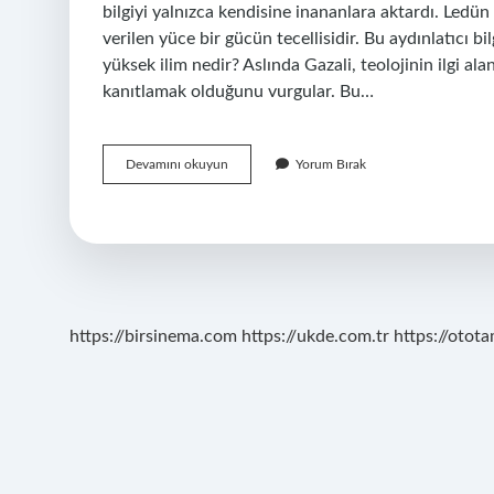
bilgiyi yalnızca kendisine inananlara aktardı. Ledün 
verilen yüce bir gücün tecellisidir. Bu aydınlatıcı bil
yüksek ilim nedir? Aslında Gazali, teolojinin ilgi ala
kanıtlamak olduğunu vurgular. Bu…
Batın
Devamını okuyun
Yorum Bırak
Ilmi
Ne
Demek
https://birsinema.com
https://ukde.com.tr
https://otota