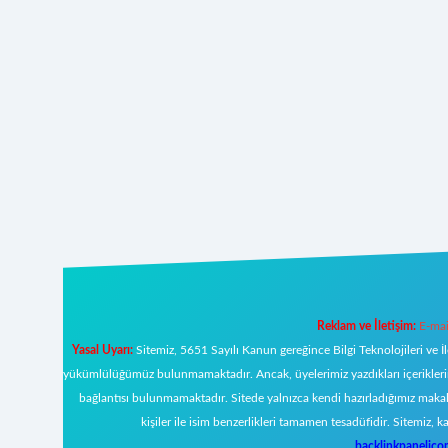
Reklam ve İletişim:
E-mai
Yasal Uyarı:
Sitemiz, 5651 Sayılı Kanun gereğince Bilgi Teknolojileri ve İ
yükümlülüğümüz bulunmamaktadır. Ancak, üyelerimiz yazdıkları içeriklerin s
bağlantısı bulunmamaktadır. Sitede yalnızca kendi hazırladığımız makal
kişiler ile isim benzerlikleri tamamen tesadüfidir. Sitemi
backlinkpanelic