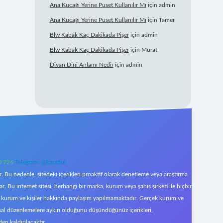
Ana Kucağı Yerine Puset Kullanılır Mı
için
admin
Ana Kucağı Yerine Puset Kullanılır Mı
için
Tamer
Blw Kabak Kaç Dakikada Pişer
için
admin
Blw Kabak Kaç Dakikada Pişer
için
Murat
Divan Dini Anlamı Nedir
için
admin
0 726
Telegram: @karabul
 Bu nedenle, sitedeki içerikleri proaktif olarak denetleme veya araştırma
Bu internet sitesi, herhangi bir marka, kurum veya şahıs şirketi ile hiçbir
çek kurum ve kişiler hakkında paylaşım yapılmamaktadır. Gerçek kurum ve
asal düzenlemelere aykırı olduğunu düşündüğünüz içerikleri,
den kaldırılacaktır.