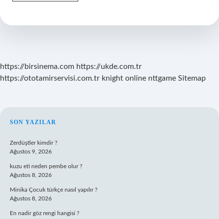
Sonrası
Yerleşme
Kanaması
Olmazsa
Ne
Olur
https://birsinema.com
https://ukde.com.tr
https://ototamirservisi.com.tr
knight online
nttgame
Sitemap
SIDEBAR
SON YAZILAR
Zerdüştler kimdir ?
Ağustos 9, 2026
kuzu eti neden pembe olur ?
Ağustos 8, 2026
Minika Çocuk türkçe nasıl yapılır ?
Ağustos 8, 2026
En nadir göz rengi hangisi ?