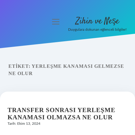
Zihin ve Neşe
menüyü
aç
Duygulara dokunan eğlenceli bilgiler!
Anasayfa
Gizlilik Politikası
ETIKET:
YERLEŞME KANAMASI GELMEZSE
Yasal Uyarı
NE OLUR
Hakkımızda
TRANSFER SONRASI YERLEŞME
KANAMASI OLMAZSA NE OLUR
Tarih: Ekim 13, 2024