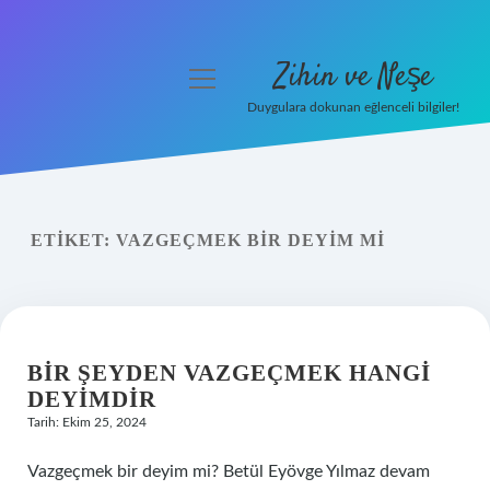
Zihin ve Neşe
menüyü
aç
Duygulara dokunan eğlenceli bilgiler!
Anasayfa
Gizlilik Politikası
ETIKET:
VAZGEÇMEK BIR DEYIM MI
Yasal Uyarı
Hakkımızda
BIR ŞEYDEN VAZGEÇMEK HANGI
DEYIMDIR
Tarih: Ekim 25, 2024
Vazgeçmek bir deyim mi? Betül Eyövge Yılmaz devam