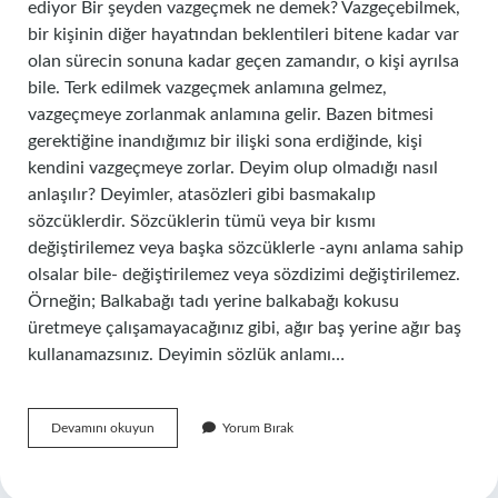
ediyor Bir şeyden vazgeçmek ne demek? Vazgeçebilmek,
bir kişinin diğer hayatından beklentileri bitene kadar var
olan sürecin sonuna kadar geçen zamandır, o kişi ayrılsa
bile. Terk edilmek vazgeçmek anlamına gelmez,
vazgeçmeye zorlanmak anlamına gelir. Bazen bitmesi
gerektiğine inandığımız bir ilişki sona erdiğinde, kişi
kendini vazgeçmeye zorlar. Deyim olup olmadığı nasıl
anlaşılır? Deyimler, atasözleri gibi basmakalıp
sözcüklerdir. Sözcüklerin tümü veya bir kısmı
değiştirilemez veya başka sözcüklerle -aynı anlama sahip
olsalar bile- değiştirilemez veya sözdizimi değiştirilemez.
Örneğin; Balkabağı tadı yerine balkabağı kokusu
üretmeye çalışamayacağınız gibi, ağır baş yerine ağır baş
kullanamazsınız. Deyimin sözlük anlamı…
Bir
Devamını okuyun
Yorum Bırak
Şeyden
Vazgeçmek
Hangi